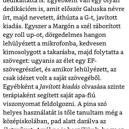
dedikáltatta is. Egyébként van egy olyan
dedikációm is, amit először Galuska névre
írt, majd nevetett, áthúzta a G-t, javított
kiadás. Egyszer a Margón a szél ráborított
egy roll up-ot, dörgedelmes hangon
lehülyézett a mikrofonba, kedvesen
kimosolygott a takarásba, majd folytatta a
szöveget: ugyanis az élet egy EP-
szövegrészlet, és amikor lehülyézett, az
csak idézet volt a saját szövegéből.
Egyébként a
Javított kiadás
olvasása szinte
terápiaként segített saját apa-fiú
viszonyomat feldolgozni. A pina szó
helyes használatát is tőle tanultam még a
középiskolában, pad alatt darálva az