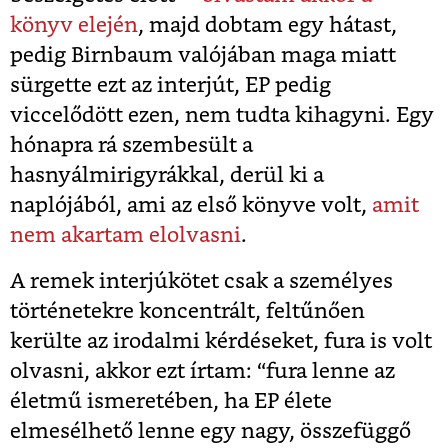
könyv elején
, majd dobtam egy hátast,
pedig Birnbaum valójában maga miatt
sürgette ezt az interjút, EP pedig
viccelődött ezen, nem tudta kihagyni. Egy
hónapra rá szembesült a
hasnyálmirigyrákkal, derül ki a
naplójából, ami az első könyve volt,
amit
nem akartam elolvasni
.
A remek interjúkötet csak a személyes
történetekre koncentrált, feltűnően
kerülte az irodalmi kérdéseket, fura is volt
olvasni, akkor ezt írtam: “fura lenne az
életmű ismeretében, ha EP élete
elmesélhető lenne egy nagy, összefüggő