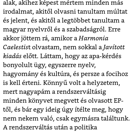
alak, akihez képest mértem minden más
irodalmat, akitől olvasni tanultam múltat
és jelent, és akitől a legtöbbet tanultam a
magyar nyelvről és a szabadságról. Erre
akkor jöttem rá, amikor a
Harmonia
Caelestis
t olvastam, nem sokkal a
Javított
kiadás
előtt. Láttam, hogy az apa-kérdés
bonyolult ügy, egyszerre nyelv,
hagyomány és kultúra, és persze a focihoz
is kell érteni. Könnyű volt a helyzetem,
mert nagyapám a rendszerváltásig
minden könyvet megvett és olvasott EP-
től, és bár egy ideig úgy ítélte meg, hogy
nem nekem való, csak egymásra találtunk.
A rendszerváltás után a politika