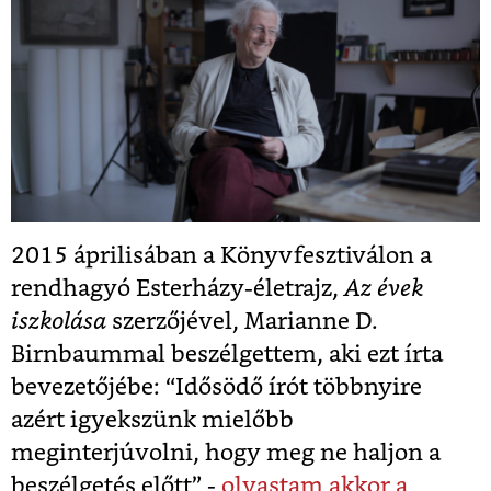
2015 áprilisában a Könyvfesztiválon a
rendhagyó Esterházy-életrajz,
Az évek
iszkolása
szerzőjével, Marianne D.
Birnbaummal beszélgettem, aki ezt írta
bevezetőjébe: “Idősödő írót többnyire
azért igyekszünk mielőbb
meginterjúvolni, hogy meg ne haljon a
beszélgetés előtt” -
olvastam akkor a