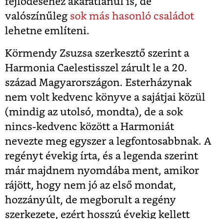
fejlődéséhez akaratlanul is, de
valószínűleg
sok más hasonló családot
lehetne említeni.
Körmendy Zsuzsa szerkesztő szerint a
Harmonia Caelestisszel zárult le a 20.
század Magyarországon. Esterházynak
nem volt kedvenc könyve a sajátjai közül
(mindig az utolsó, mondta), de a sok
nincs-kedvenc között a Harmoniát
nevezte meg egyszer a legfontosabbnak. A
regényt évekig írta, és a legenda szerint
már majdnem nyomdába ment, amikor
rájött, hogy nem jó az első mondat,
hozzányúlt, de megborult a regény
szerkezete, ezért hosszú évekig kellett