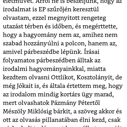
életművet. Arról ne is beszéljünk, hogy az
irodalmat is EP szűrőjén keresztül
olvastam, ezzel megnyitott rengeteg
utazást térben és időben, és megérttette,
hogy a hagyomány nem az, amihez nem
szabad hozzányúlni a polcon, hanem az,
amivel párbeszédbe lépünk. Írásai
folyamatos párbeszédben álltak az
irodalmi hagyományainkkal, miatta
kezdtem olvasni Ottlikot, Kosztolányit, de
még Jókait is, és általa értettem meg, hogy
az irodalom mindig kortárs ügy marad,
mert olvashatok Pázmány Pétertől
Mészöly Miklósig bárkit, a szöveg akkor és
ott az olvasás pillanatában élni kezd, csak