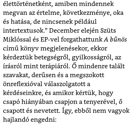
élettörténetként, amiben mindennek
megvan az értelme, következménye, oka
és hatása, de nincsenek például
intertextusok.” December elején Szüts
Miklóssal és EP-vel forgathattunk
A bűnös
című könyv megjelenésekor, ekkor
kérdeztük betegségről, gyilkosságról, az
írásról mint terápiáról. Ő mindenre talált
szavakat, derűsen és a megszokott
önreflexióval válaszolgatott a
kérdéseinkre, és amikor kértük, hogy
csapó hiányában csapjon a tenyerével, ő
csapott és nevetett. Így, ebből nem vagyok
hajlandó engedni: