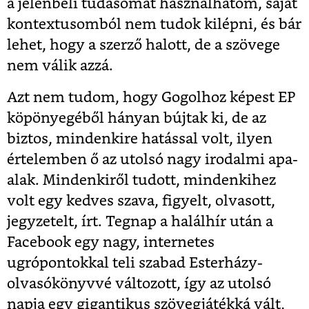
a jelenbeli tudásomat használhatom, saját
kontextusomból nem tudok kilépni, és bár
lehet, hogy a szerző halott, de a szövege
nem válik azzá.
Azt nem tudom, hogy Gogolhoz képest EP
köpönyegéből hányan bújtak ki, de az
biztos, mindenkire hatással volt, ilyen
értelemben ő az utolsó nagy irodalmi apa-
alak. Mindenkiről tudott, mindenkihez
volt egy kedves szava, figyelt, olvasott,
jegyzetelt, írt. Tegnap a halálhír után a
Facebook egy nagy, internetes
ugrópontokkal teli szabad Esterházy-
olvasókönyvvé változott, így az utolsó
napja egy gigantikus szövegjátékká vált,