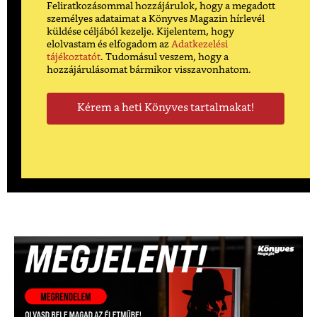
Feliratkozásommal hozzájárulok, hogy a megadott
személyes adataimat a Könyves Magazin hírlevél
küldése céljából kezelje. Kijelentem, hogy
elolvastam és elfogadom az
Adatkezelési
tájékoztatót
. Tudomásul veszem, hogy a
hozzájárulásomat bármikor visszavonhatom.