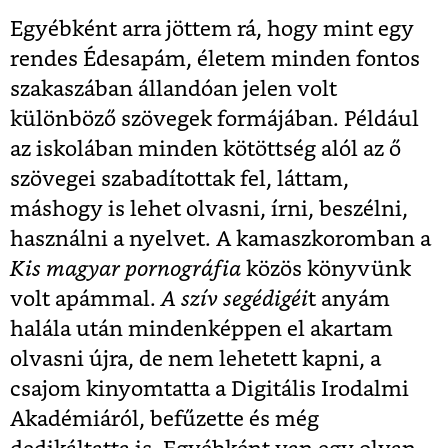
Egyébként arra jöttem rá, hogy mint egy
rendes Édesapám, életem minden fontos
szakaszában állandóan jelen volt
különböző szövegek formájában. Például
az iskolában minden kötöttség alól az ő
szövegei szabadítottak fel, láttam,
máshogy is lehet olvasni, írni, beszélni,
használni a nyelvet. A kamaszkoromban a
Kis magyar pornográfia
közös könyvünk
volt apámmal.
A szív segédigéi
t anyám
halála után mindenképpen el akartam
olvasni újra, de nem lehetett kapni, a
csajom kinyomtatta a Digitális Irodalmi
Akadémiáról, befűzette és még