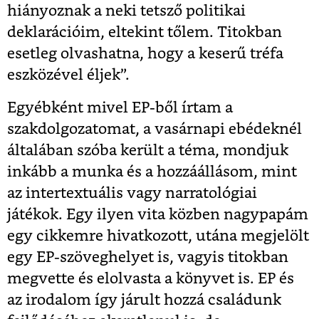
hiányoznak a neki tetsző politikai
deklarációim, eltekint tőlem. Titokban
esetleg olvashatna, hogy a keserű tréfa
eszközével éljek
”.
Egyébként mivel EP-ből írtam a
szakdolgozatomat, a vasárnapi ebédeknél
általában szóba került a téma, mondjuk
inkább a munka és a hozzáállásom, mint
az intertextuális vagy narratológiai
játékok. Egy ilyen vita közben nagypapám
egy cikkemre hivatkozott, utána megjelölt
egy EP-szöveghelyet is, vagyis titokban
megvette és elolvasta a könyvet is. EP és
az irodalom így járult hozzá családunk