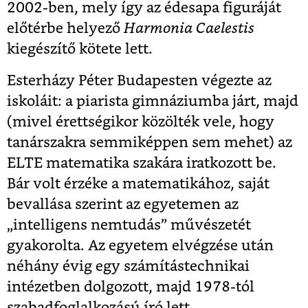
2002-ben, mely így az édesapa figuráját
előtérbe helyező
Harmonia Caelestis
kiegészítő kötete lett.
Esterházy Péter Budapesten végezte az
iskoláit: a piarista gimnáziumba járt, majd
(mivel érettségikor közölték vele, hogy
tanárszakra semmiképpen sem mehet) az
ELTE matematika szakára iratkozott be.
Bár volt érzéke a matematikához, saját
bevallása szerint az egyetemen az
„intelligens nemtudás” művészetét
gyakorolta. Az egyetem elvégzése után
néhány évig egy számítástechnikai
intézetben dolgozott, majd 1978-tól
szabadfoglalkozású író lett.