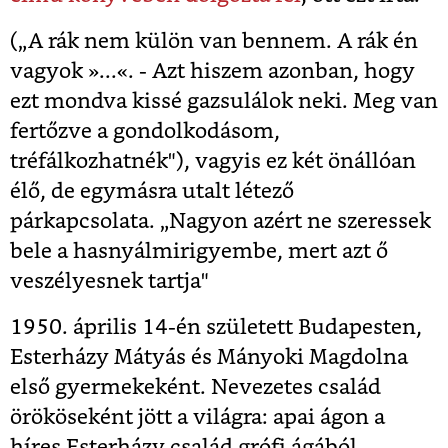
(„A rák nem külön van bennem. A rák én
vagyok »...«. - Azt hiszem azonban, hogy
ezt mondva kissé gazsulálok neki. Meg van
fertőzve a gondolkodásom,
tréfálkozhatnék"), vagyis ez két önállóan
élő, de egymásra utalt létező
párkapcsolata. „Nagyon azért ne szeressek
bele a hasnyálmirigyembe, mert azt ő
veszélyesnek tartja"
1950. április 14-én született Budapesten,
Esterházy Mátyás és Mányoki Magdolna
első gyermekeként. Nevezetes család
örököseként jött a világra: apai ágon a
híres Esterházy család grófi ágából