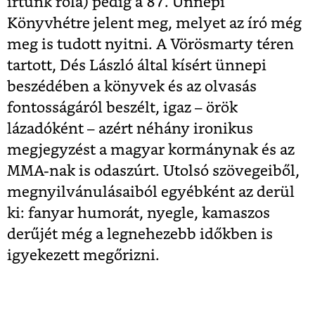
írtunk róla) pedig a 87. Ünnepi
Könyvhétre jelent meg, melyet az író még
meg is tudott nyitni. A Vörösmarty téren
tartott, Dés László által kísért ünnepi
beszédében a könyvek és az olvasás
fontosságáról beszélt, igaz – örök
lázadóként – azért néhány ironikus
megjegyzést a magyar kormánynak és az
MMA-nak is odaszúrt. Utolsó szövegeiből,
megnyilvánulásaiból egyébként az derül
ki: fanyar humorát, nyegle, kamaszos
derűjét még a legnehezebb időkben is
igyekezett megőrizni.