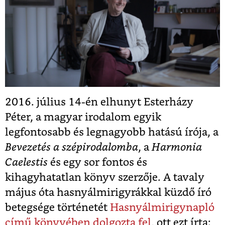
2016. július 14-én elhunyt Esterházy
Péter, a magyar irodalom egyik
legfontosabb és legnagyobb hatású írója, a
Bevezetés a szépirodalomba
, a
Harmonia
Caelestis
és egy sor fontos és
kihagyhatatlan könyv szerzője. A tavaly
május óta hasnyálmirigyrákkal küzdő író
betegsége történetét
Hasnyálmirigynapló
című könyvében dolgozta fel
, ott ezt írta: