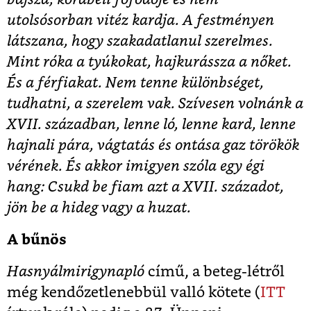
utolsósorban vitéz kardja. A festményen
látszana, hogy szakadatlanul szerelmes.
Mint róka a tyúkokat, hajkurássza a nőket.
És a férfiakat. Nem tenne különbséget,
tudhatni, a szerelem vak. Szívesen volnánk a
XVII. században, lenne ló, lenne kard, lenne
hajnali pára, vágtatás és ontása gaz törökök
vérének. És akkor imigyen szóla egy égi
hang: Csukd be fiam azt a XVII. századot,
jön be a hideg vagy a huzat.
A bűnös
Hasnyálmirigynapló
című, a beteg-létről
még kendőzetlenebbül valló kötete (
ITT