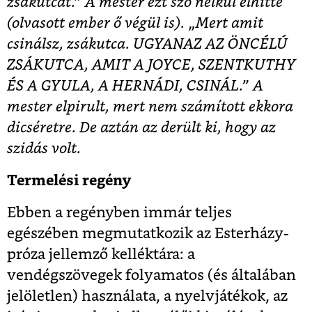
zsákutcát.” A mester ezt szó nélkül elhitte
(olvasott ember ő végül is). „Mert amit
csinálsz, zsákutca. UGYANAZ AZ ÖNCÉLÚ
ZSÁKUTCA, AMIT A JOYCE, SZENTKUTHY
ÉS A GYULA, A HERNÁDI, CSINÁL.” A
mester elpirult, mert nem számított ekkora
dicséretre. De aztán az derült ki, hogy az
szidás volt.
Termelési regény
Ebben a regényben immár teljes
egészében megmutatkozik az Esterházy-
próza jellemző kelléktára: a
vendégszövegek folyamatos (és általában
jelöletlen) használata, a nyelvjátékok, az