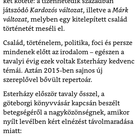
két kötete: a tizenhetedik században
játszódó
Kardozós változat
, illetve a
Márk
változat
, melyben egy kitelepített család
történetét meséli el.
Család, történelem, politika, foci és persze
mindenek előtt az irodalom – egészen a
tavalyi évig ezek voltak Esterházy kedvenc
témái. Aztán 2015-ben sajnos új
szereplővel bővült repertoár.
Esterházy először tavaly ősszel, a
göteborgi könyvvásár kapcsán beszélt
betegségéről a nagyközönségnek, amikor
nyílt levélben kért elnézést távolmaradása
miatt: