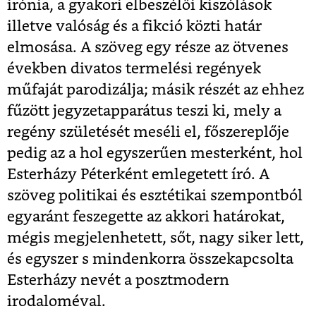
irónia, a gyakori elbeszélői kiszólások
illetve valóság és a fikció közti határ
elmosása. A szöveg egy része az ötvenes
években divatos termelési regények
műfaját parodizálja; másik részét az ehhez
fűzött jegyzetapparátus teszi ki, mely a
regény születését meséli el, főszereplője
pedig az a hol egyszerűen mesterként, hol
Esterházy Péterként emlegetett író. A
szöveg politikai és esztétikai szempontból
egyaránt feszegette az akkori határokat,
mégis megjelenhetett, sőt, nagy siker lett,
és egyszer s mindenkorra összekapcsolta
Esterházy nevét a posztmodern
irodaloméval.