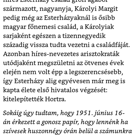
származott, nagyanyja, Károlyi Margit
pedig még az Esterházyaknál is ősibb
magyar főnemesi család, a Károlyiak
sarjaként egészen a tizennegyedik
századig vissza tudta vezetni a családfáját.
Azonban híres-nevezetes arisztokraták
utódjaként megszületni az ötvenes évek
elején nem volt épp a legszerencsésebb,
így Esterházy alig egyévesen már meg is
kapta élete első hivatalos végzését:
kitelepítették Hortra.
Sokáig úgy tudtam, hogy 1951. június 16-
án érkezett a gonosz papír, hogy lennénk ha
szívesek huszonnégy órán belül a számunkra