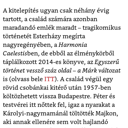
A kitelepítés ugyan csak néhány évig
tartott, a család számára azonban
maradandó emlék maradt – tragikomikus
történetét Esterházy megírta
nagyregényében, a
Harmonia
Caelestis
ben, de ebből az élménykörből
táplálkozott 2014-es könyve, az
Egyszerű
történet vessző száz oldal – a Márk változat
is (olvass bele
ITT
). A család végül egy
rövid csobánkai kitérő után 1957-ben
költözhetett vissza Budapestre. Péter és
testvérei itt nőttek fel, igaz a nyarakat a
Károlyi-nagymamánál töltötték Majkon,
aki annak ellenére sem volt hajlandó