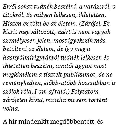
Erről sokat tudnék beszélni, a varázsról, a
titokról. És milyen lelkesen, ihletetten.
Hiszen ez tölti be az életem. (Zárójel. Ez
kicsit megváltozott, ezért is nem vagyok
személyesen jelen, most igyekszik más
betölteni az életem, de így meg a
hasnyálmirigyrákról tudnék lelkesen és
ihletetten beszélni, amitől ugyan most
megkímélem a tisztelt publikumot, de ne
reménykedjen, előbb-utóbb hosszabban is
szólok róla, I am afraid.) Folytatom
zárójelen kívül, mintha mi sem történt
volna.
A hír mindenkit megdöbbentett és