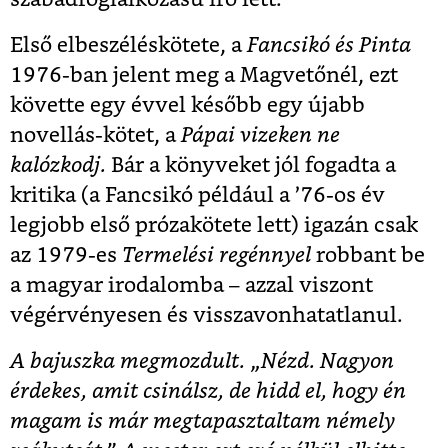
Első elbeszéléskötete, a
Fancsikó és Pinta
1976-ban jelent meg a Magvetőnél, ezt
követte egy évvel később egy újabb
novellás-kötet, a
Pápai vizeken ne
kalózkodj.
Bár a könyveket jól fogadta a
kritika (a Fancsikó például a ’76-os év
legjobb első prózakötete lett) igazán csak
az 1979-es
Termelési regénnyel
robbant be
a magyar irodalomba – azzal viszont
végérvényesen és visszavonhatatlanul.
A bajuszka megmozdult. „Nézd. Nagyon
érdekes, amit csinálsz, de hidd el, hogy én
magam is már megtapasztaltam némely