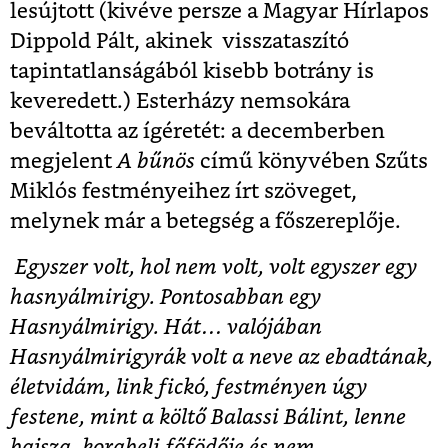
lesújtott (kivéve persze a Magyar Hírlapos
Dippold Pált, akinek visszataszító
tapintatlanságából kisebb botrány is
keveredett.) Esterházy nemsokára
beváltotta az ígéretét: a decemberben
megjelent
A bűnös
című könyvében Szűts
Miklós festményeihez írt szöveget,
melynek már a betegség a főszereplője.
Egyszer volt, hol nem volt, volt egyszer egy
hasnyálmirigy. Pontosabban egy
Hasnyálmirigy. Hát… valójában
Hasnyálmirigyrák volt a neve az ebadtának,
életvidám, link fickó, festményen úgy
festene, mint a költő Balassi Bálint, lenne
bajsza, korabeli főfödője és nem