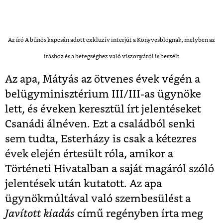
Az író A bűnös kapcsán adott exkluzív interjút a Könyvesblognak, melyben az
íráshoz és a betegséghez való viszonyáról is beszélt
Az apa, Mátyás az ötvenes évek végén a
belügyminisztérium III/III-as ügynöke
lett, és éveken keresztül írt jelentéseket
Csanádi álnéven. Ezt a családból senki
sem tudta, Esterházy is csak a kétezres
évek elején értesült róla, amikor a
Történeti Hivatalban a saját magáról szóló
jelentések után kutatott. Az apa
ügynökmúltával való szembesülést a
Javított kiadás
című regényben írta meg