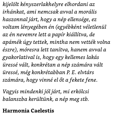
kijelölt kényszerlakhelyre elhordani az
irhánkat, ami nemcsak avval a morális
haszonnal járt, hogy a nép ellensége, ez
voltam lényegében én (egyébként véletlenül
az én nevemre lett a papír kiállítva, de
apámék úgy tettek, mintha nem vették volna
észre), móresra lett tanítva, hanem avval a
gyakorlatival is, hogy egy kellemes lakás
üressé vált, konkrétan a nép számára vált
üressé, még konkrétabban P. E. elvtárs
számára, hogy vinné el őt a fekete fene.
Vagyis mindenki jól járt, mi erkölcsi
balanszba kerültünk, a nép meg stb.
Harmonia Caelestis