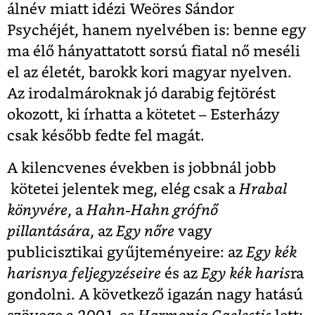
álnév miatt idézi Weöres Sándor
Psychéjét, hanem nyelvében is: benne egy
ma élő hányattatott sorsú fiatal nő meséli
el az életét, barokk kori magyar nyelven.
Az irodalmároknak jó darabig fejtörést
okozott, ki írhatta a kötetet – Esterházy
csak később fedte fel magát.
A kilencvenes években is jobbnál jobb
kötetei jelentek meg, elég csak a
Hrabal
könyvére
, a
Hahn-Hahn grófnő
pillantására
, az
Egy nőre
vagy
publicisztikai gyűjteményeire: az
Egy kék
harisnya feljegyzéseire
és az
Egy kék haris
ra
gondolni. A következő igazán nagy hatású