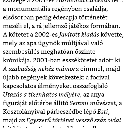
szövege a 2001-es
Harmonia Caelestis
lett:
a monumentális regényben családja,
elsősorban pedig édesapja történetét
meséli el, a rá jellemző játékos formában.
A kötetet a 2002-es
Javított kiadás
követte,
mely az apa ügynök múltjával való
szembesülés meghatóan őszinte
krónikája. 2003-ban esszékötetet adott ki
A szabadság nehéz mámora
címmel, majd
újabb regények következtek: a focival
kapcsolatos élményeket összefoglaló
Utazás a tizenhatos mélyére,
az anya
figuráját előtérbe állító
Semmi művészet
, a
Kosztolányival párbeszédbe lépő
Esti
,
majd az
Egyszerű történet vessző száz oldal