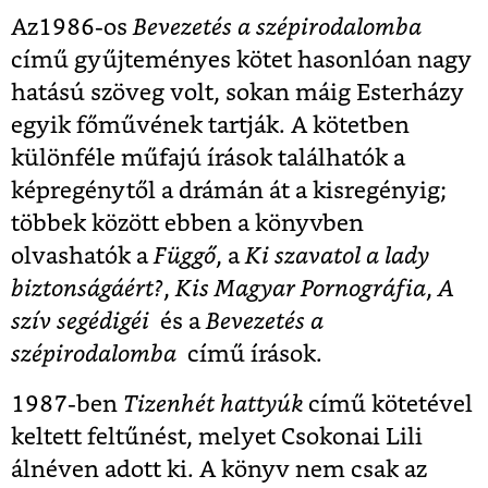
Az1986-os
Bevezetés a szépirodalomba
című gyűjteményes kötet hasonlóan nagy
hatású szöveg volt, sokan máig Esterházy
egyik főművének tartják. A kötetben
különféle műfajú írások találhatók a
képregénytől a drámán át a kisregényig;
többek között ebben a könyvben
olvashatók
a
Függő
, a
Ki szavatol a lady
biztonságáért?
,
Kis Magyar Pornográfia
,
A
szív segédigéi
és a
Bevezetés a
szépirodalomba
című írások.
1987-ben
Tizenhét hattyúk
című kötetével
keltett feltűnést, melyet Csokonai Lili
álnéven adott ki. A könyv nem csak az