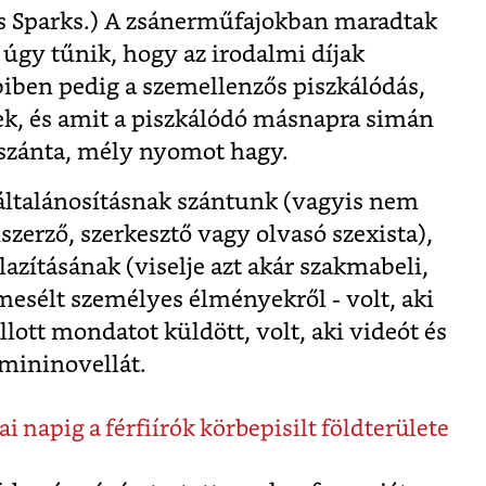
s Sparks.) A zsánerműfajokban maradtak
úgy tűnik, hogy az irodalmi díjak
bbiben pedig a szemellenzős piszkálódás,
k, és amit a piszkálódó másnapra simán
k szánta, mély nyomot hagy.
ltalánosításnak szántunk (vagyis nem
szerző, szerkesztő vagy olvasó szexista),
zításának (viselje azt akár szakmabeli,
 mesélt személyes élményekről - volt, aki
lott mondatot küldött, volt, aki videót és
 mininovellát.
i napig a férfiírók körbepisilt földterülete