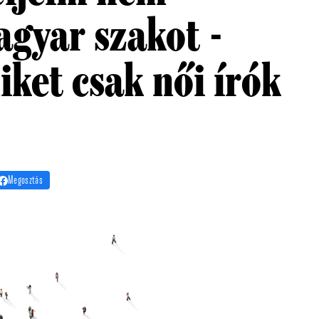
gyar szakot -
ket csak női írók
Megosztás