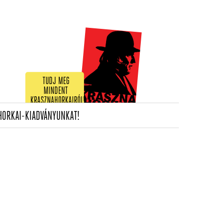
TUDJ MEG
MINDENT
KRASZNAHORKAIRÓL!
(CURRENT)
HORKAI-KIADVÁNYUNKAT!