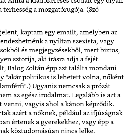
kát Anita a kiadókeresés csodáit egy olyan
 terhesség a mozgatórugója. (
Szó
elent, kaptam egy emailt, amelyben az
 rendezhetnénk a nyíltan szexista, vagy
sokból és megjegyzésekből, mert biztos,
 sztorija, aki írásra adja a fejét.
lt, Balog Zoltán épp
azt találta mondani
gy "akár politikus is lehetett volna, nőként
államférfi".) Ugyanis nemcsak a prózát
anem az egész irodalmat. Legalább is azt a
t venni, vagyis ahol a kánon képződik.
ak azért a nőknek, például az ifjúságnak
bban értenek a gyerekekhez, vagy épp a
knak köztudomásúan nincs lelke.