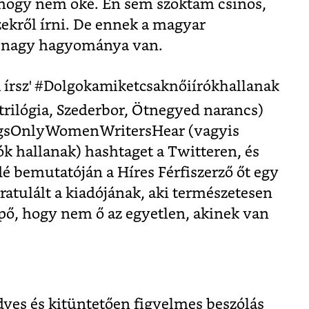
, hogy nem oké. Én sem szoktam csinos,
zekről írni. De ennek a magyar
tő nagy hagyománya van.
n írsz' #Dolgokamiketcsaknőiírókhallanak
trilógia, Szederbor, Ötnegyed narancs)
ingsOnlyWomenWritersHear (vagyis
ók hallanak) hashtaget a Twitteren, és
é bemutatóján a Híres Férfiszerző őt egy
ratulált a kiadójának, aki természetesen
epő, hogy nem ő az egyetlen, akinek van
es és kitüntetően figyelmes beszólás