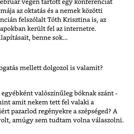
ebruár végén tartott egy konferenciát
mája az oktatás és a nemek közötti
cián felszólalt Tóth Krisztina is, az
apokban került fel az internetre.
apításait, benne sok...
ogatás mellett dolgozol is valamit?
- egyébként valószínűleg bóknak szánt -
int amit nekem tett fel valaki a
rt pazarlod regényekre a szépséged? A
 volt, amúgy sem tudtam volna válaszolni.