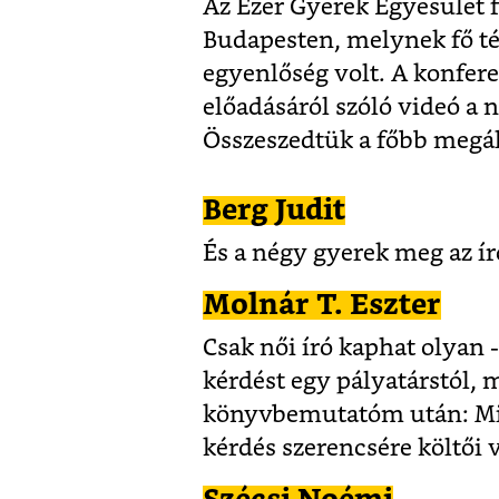
Az Ezer Gyerek Egyesület f
Budapesten, melynek fő té
egyenlőség volt. A konferen
előadásáról szóló videó a n
Összeszedtük a főbb megáll
Berg Judit
És a négy gyerek meg az ír
Molnár T. Eszter
Csak női író kaphat olyan 
kérdést egy pályatárstól, m
könyvbemutatóm után: Mié
kérdés szerencsére költői