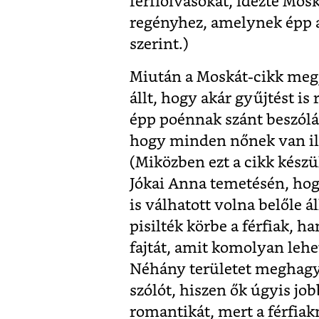
férfiolvasókat, idézte Mos
regényhez, amelynek épp a
szerint
.)
Miután a Moskát-cikk megj
állt, hogy akár gyűjtést is
épp poénnak szánt beszólá
hogy minden nőnek van ilyen
(Miközben ezt a cikk készü
Jókai Anna temetésén
, ho
is válhatott volna belőle 
pisilték körbe a férfiak, h
fajtát, amit komolyan lehe
Néhány területet meghagyt
szólót, hiszen ők úgyis jo
romantikát, mert a férfia