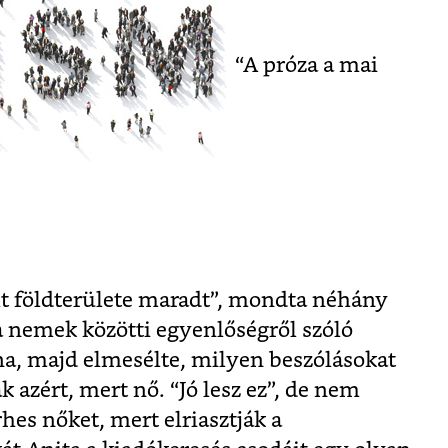
“A próza a mai
ilt földterülete maradt”, mondta néhány
a nemek közötti egyenlőségről szóló
na, majd elmesélte, milyen beszólásokat
 azért, mert nő. “Jó lesz ez”, de nem
rhes nőket, mert elriasztják a