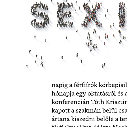
napig a férfiírók körbepis
hónapja egy oktatásról és 
konferencián Tóth Kriszti
kapott a szakmán belül csak
ártana kiszedni belőle a te