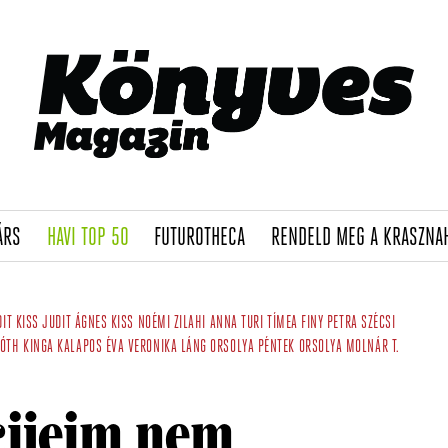
(CURRENT)
(CURRENT)
(CURRENT)
ÁRS
HAVI TOP 50
FUTUROTHECA
RENDELD MEG A KRASZNA
DIT
KISS JUDIT ÁGNES
KISS NOÉMI
ZILAHI ANNA
TURI TÍMEA
FINY PETRA
SZÉCSI
TÓTH KINGA
KALAPOS ÉVA VERONIKA
LÁNG ORSOLYA
PÉNTEK ORSOLYA
MOLNÁR T.
cijeim nem