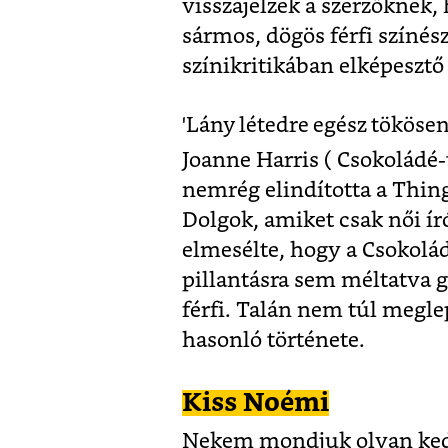
visszajelzek a szerzőknek
sármos, dögös férfi színés
színikritikában elképesz
'Lány létedre egész tököse
Joanne Harris ( Csokoládé-
nemrég elindította a Th
Dolgok, amiket csak női ír
elmesélte, hogy a Csokolád
pillantásra sem méltatva g
férfi. Talán nem túl megl
hasonló története.
Kiss Noémi
Nekem mondjuk olyan kedv