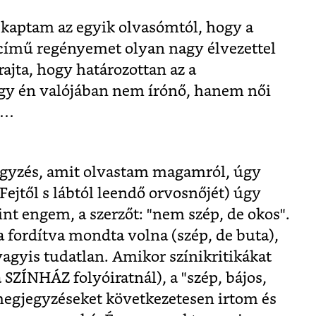
t kaptam az egyik olvasómtól, hogy a
ímű regényemet olyan nagy élvezettel
rajta, hogy határozottan az a
y én valójában nem írónő, hanem női
ok…
egyzés, amit olvastam magamról, úgy
Fejtől s lábtól leendő orvosnőjét) úgy
mint engem, a szerzőt: "nem szép, de okos".
ha fordítva mondta volna (szép, de buta),
agyis tudatlan. Amikor színikritikákat
 SZÍNHÁZ folyóiratnál), a "szép, bájos,
megjegyzéseket következetesen irtom és