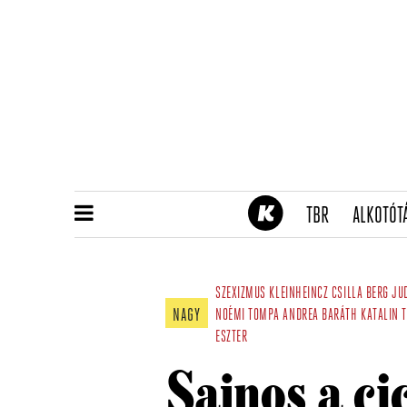
(CURRENT)
TBR
ALKOTÓT
SZEXIZMUS
KLEINHEINCZ CSILLA
BERG JU
NAGY
NOÉMI
TOMPA ANDREA
BARÁTH KATALIN
ESZTER
Sajnos a ci