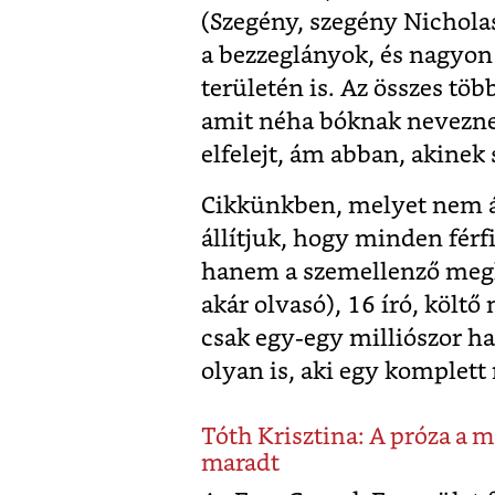
(Szegény, szegény Nichola
a bezzeglányok, és nagyon 
területén is. Az összes tö
amit néha bóknak nevezne
elfelejt, ám abban, akine
Cikkünkben, melyet nem á
állítjuk, hogy minden férfi
hanem a szemellenző megla
akár olvasó), 16 író, költő
csak egy-egy milliószor hal
olyan is, aki egy komplett
Tóth Krisztina: A próza a ma
maradt