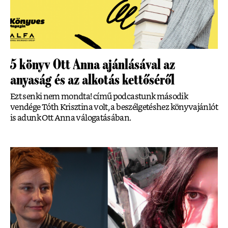
5 könyv Ott Anna ajánlásával az
anyaság és az alkotás kettőséről
Ezt senki nem mondta! című podcastunk második
vendége Tóth Krisztina volt, a beszélgetéshez könyvajánlót
is adunk Ott Anna válogatásában.