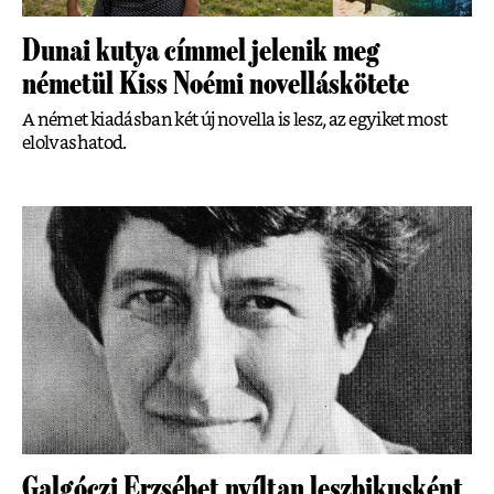
Dunai kutya címmel jelenik meg
németül Kiss Noémi novelláskötete
A német kiadásban két új novella is lesz, az egyiket most
elolvashatod.
Galgóczi Erzsébet nyíltan leszbikusként