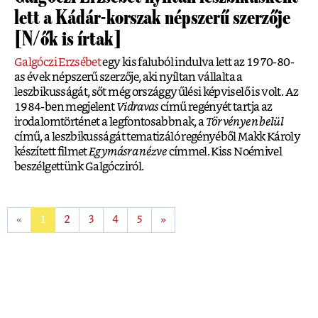
lett a Kádár-korszak népszerű szerzője
[N/ők is írtak]
Galgóczi Erzsébet
egy kis faluból indulva lett az 1970-80-
as évek népszerű szerzője, aki nyíltan vállalta a
leszbikusságát, sőt még országgyűlési képviselő is volt. Az
1984-ben megjelent
Vidravas
című regényét tartja az
irodalomtörténet a legfontosabbnak, a
Törvényen belül
című, a leszbikusságát tematizáló regényéből Makk Károly
készített filmet
Egymásra nézve
címmel. Kiss Noémivel
beszélgettünk Galgócziról.
«
1
2
3
4
5
»