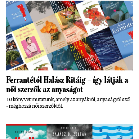
Ferrantétól Halász Ritáig – így látják a
női szerzők az anyaságot
10 könyvet mutatunk, amely az anyákról, anyaságról szól
- méghozzá női szerzőktől.