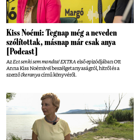
Kiss Noémi: Tegnap még a neveden
szólítottak, másnap már csak anya
[Podcast]
Az
Ezt senki sem mondta! EXTRA
első epizódjában Ott
Anna Kiss Noémivel beszélget anyaságról, hitről és a
szerző
Ikeranya
című könyvéről.