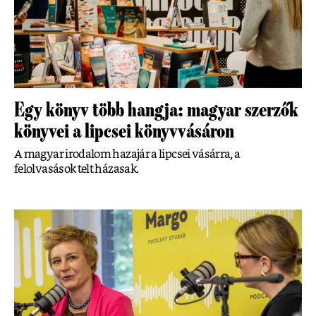
Egy könyv több hangja: magyar szerzők
könyvei a lipcsei könyvvásáron
A magyar irodalom hazajár a lipcsei vásárra, a
felolvasások telt házasak.