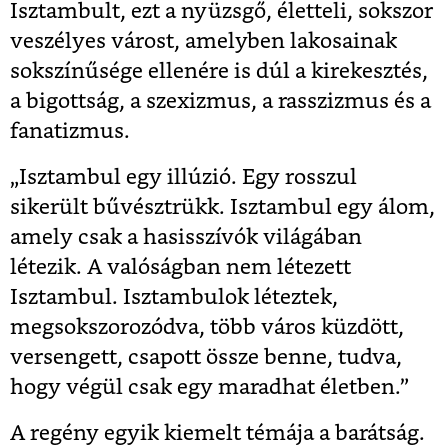
Isztambult, ezt a nyüzsgő, életteli, sokszor
veszélyes várost, amelyben lakosainak
sokszínűsége ellenére is dúl a kirekesztés,
a bigottság, a szexizmus, a rasszizmus és a
fanatizmus.
„Isztambul egy illúzió. Egy rosszul
sikerült bűvésztrükk. Isztambul egy álom,
amely csak a hasisszívók világában
létezik. A valóságban nem létezett
Isztambul. Isztambulok léteztek,
megsokszorozódva, több város küzdött,
versengett, csapott össze benne, tudva,
hogy végül csak egy maradhat életben.”
A regény egyik kiemelt témája a barátság.