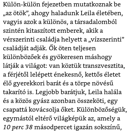
Külön-külön fejezetben mutatkoznak be
„az ötök”, ahogy haladunk Leila életében,
vagyis azok a különös, a társadalomból
szintén kitaszított emberek, akik a
vérszerinti családja helyett a „vízszerinti”
családját adják. Ők öten teljesen
különbözőek és gyökeresen máshogy
látják a világot: van köztük transzvesztita,
a férjétől lelépett énekesnő, kettős életet
élő gyerekkori barát és a törpe növésű
takarító is. Legjobb barátjuk, Leila halála
és a közös gyász azonban összeköti, egy
csapattá kovácsolja őket. Különbözőségük,
egymástól eltérő világképük az, amely a
10 perc 38
másodpercet igazán sokszínű,