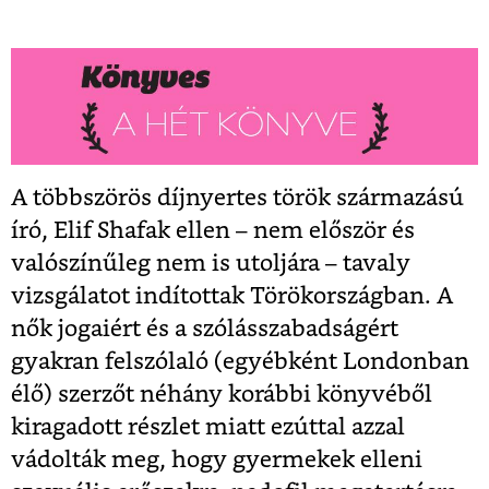
A többszörös díjnyertes török származású
író, Elif Shafak ellen – nem először és
valószínűleg nem is utoljára – tavaly
vizsgálatot indítottak Törökországban. A
nők jogaiért és a szólásszabadságért
gyakran felszólaló (egyébként Londonban
élő) szerzőt néhány korábbi könyvéből
kiragadott részlet miatt ezúttal azzal
vádolták meg, hogy gyermekek elleni