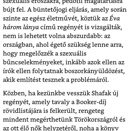
szexuális erőszakra, pedofil magatartásra
bújt fel. A büntetőjogi eljárás, amely során
szinte az egész életművét, köztük az
Éva
három lánya
című regényét is vizsgálták,
nem is lehetett volna abszurdabb: az
országban, ahol égető szükség lenne arra,
hogy megelőzzék a szexuális
bűncselekményeket, inkább azok ellen az
írók ellen folytatnak boszorkányüldözést,
akik említést tesznek a problémáról.
Közben, ha kezünkbe vesszük Shafak új
regényét, amely tavaly a Booker-díj
rövidlistájára is felkerült, rengeteg
mindent megérthetünk Törökországról és
az ott élő nők helyzetéről, noha a könyv