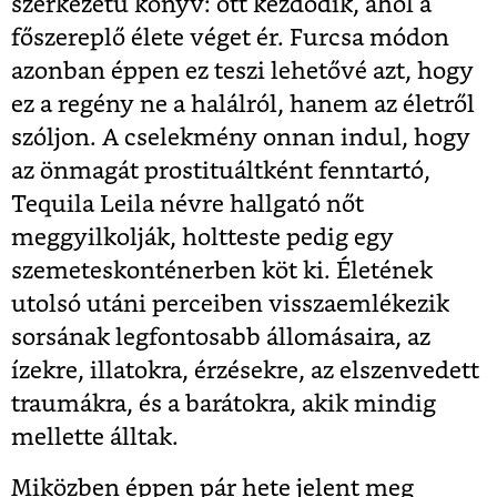
szerkezetű könyv: ott kezdődik, ahol a
főszereplő élete véget ér. Furcsa módon
azonban éppen ez teszi lehetővé azt, hogy
ez a regény ne a halálról, hanem az életről
szóljon. A cselekmény onnan indul, hogy
az önmagát prostituáltként fenntartó,
Tequila Leila névre hallgató nőt
meggyilkolják, holtteste pedig egy
szemeteskonténerben köt ki. Életének
utolsó utáni perceiben visszaemlékezik
sorsának legfontosabb állomásaira, az
ízekre, illatokra, érzésekre, az elszenvedett
traumákra, és a barátokra, akik mindig
mellette álltak.
Miközben éppen pár hete jelent meg