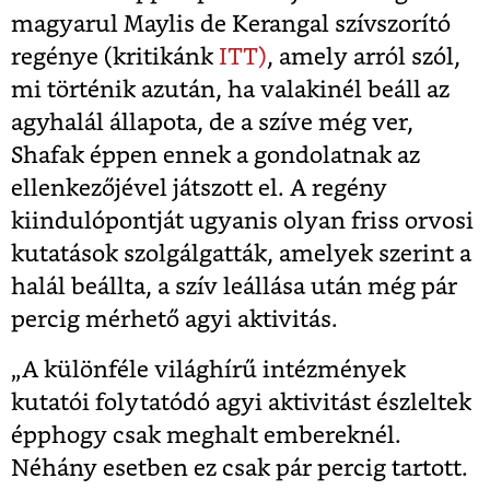
magyarul Maylis de Kerangal szívszorító
regénye (kritikánk
ITT)
, amely arról szól,
mi történik azután, ha valakinél beáll az
agyhalál állapota, de a szíve még ver,
Shafak éppen ennek a gondolatnak az
ellenkezőjével játszott el. A regény
kiindulópontját ugyanis olyan friss orvosi
kutatások szolgálgatták, amelyek szerint a
halál beállta, a szív leállása után még pár
percig mérhető agyi aktivitás.
„A különféle világhírű intézmények
kutatói folytatódó agyi aktivitást észleltek
épphogy csak meghalt embereknél.
Néhány esetben ez csak pár percig tartott.