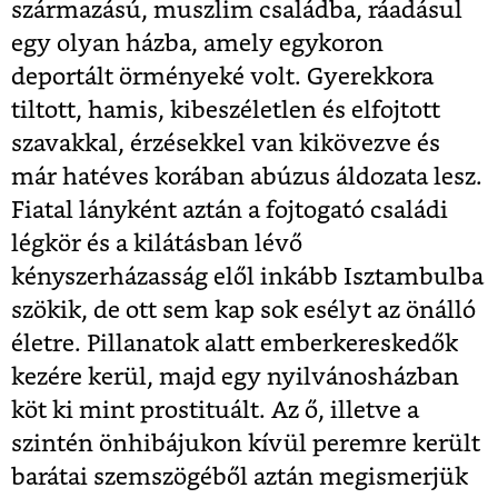
származású, muszlim családba, ráadásul
egy olyan házba, amely egykoron
deportált örményeké volt. Gyerekkora
tiltott, hamis, kibeszéletlen és elfojtott
szavakkal, érzésekkel van kikövezve és
már hatéves korában abúzus áldozata lesz.
Fiatal lányként aztán a fojtogató családi
légkör és a kilátásban lévő
kényszerházasság elől inkább Isztambulba
szökik, de ott sem kap sok esélyt az önálló
életre. Pillanatok alatt emberkereskedők
kezére kerül, majd egy nyilvánosházban
köt ki mint prostituált. Az ő, illetve a
szintén önhibájukon kívül peremre került
barátai szemszögéből aztán megismerjük