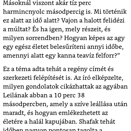
Másoknál viszont akár tíz perc
harmincnyolc másodpercig is. Mi történik
ez alatt az idő alatt? Vajon a halott felidézi
a múltat? És ha igen, mely részeit, és
milyen sorrendben? Hogyan képes az agy
egy egész életet belesűríteni annyi időbe,
amennyi alatt egy kanna teavíz felforr?”
Ez a téma adta tehát a regény címét és
szerkezeti felépítését is. Az író elképzelte,
milyen gondolatok cikázhattak az agyában
Leilának abban a 10 perc 38
másodpercben, amely a szíve leállása után
maradt, és hogyan emlékezhetett az
életére a halál kapujában. Shafak tehát
időben nagyon pontosan tagolta a