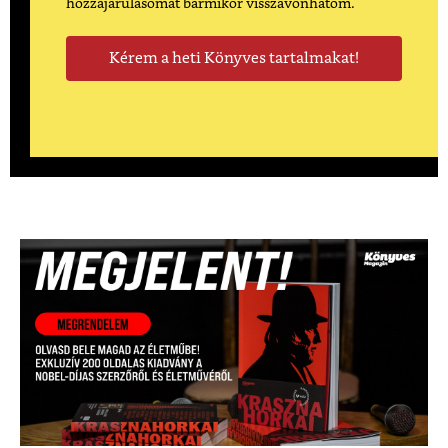
hozzájárulásomat bármikor visszavonhatom.