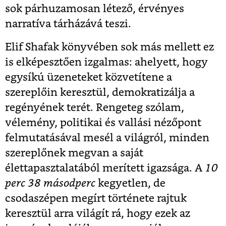
sok párhuzamosan létező, érvényes
narratíva tárházává teszi.
Elif Shafak könyvében sok más mellett ez
is elképesztően izgalmas: ahelyett, hogy
egysíkú üzeneteket közvetítene a
szereplőin keresztül, demokratizálja a
regényének terét. Rengeteg szólam,
vélemény, politikai és vallási nézőpont
felmutatásával mesél a világról, minden
szereplőnek megvan a saját
élettapasztalatából merített igazsága. A
10
perc 38 másodperc
kegyetlen, de
csodaszépen megírt története rajtuk
keresztül arra világít rá, hogy ezek az