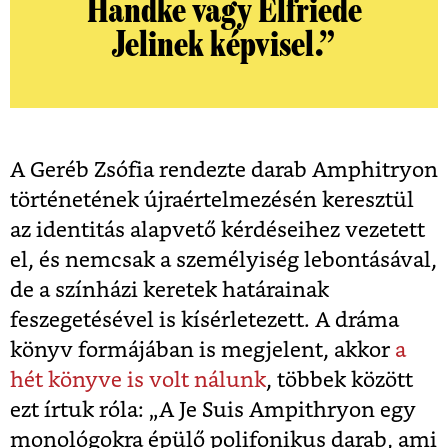
Handke vagy Elfriede
Jelinek képvisel.”
A Geréb Zsófia rendezte darab Amphitryon
történetének újraértelmezésén keresztül
az identitás alapvető kérdéseihez vezetett
el, és nemcsak a személyiség lebontásával,
de a színházi keretek határainak
feszegetésével is kísérletezett. A dráma
könyv formájában is megjelent, akkor
a
hét könyve is volt nálunk
, többek között
ezt írtuk róla: „A Je Suis Ampithryon egy
monológokra épülő polifonikus darab, ami