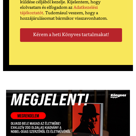
küldése céljából kezelje. Kijelentem, hogy
elolvastam és elfogadom az
Adatkezelési
tájékoztatót
. Tudomásul veszem, hogy a
hozzájárulásomat bármikor visszavonhatom.