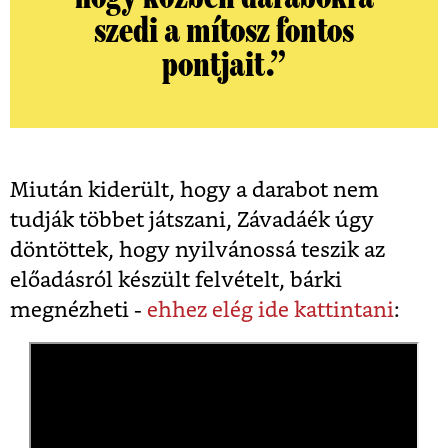
szedi a mítosz fontos
pontjait.”
Miután kiderült, hogy a darabot nem
tudják többet játszani, Závadáék úgy
döntöttek, hogy nyilvánossá teszik az
előadásról készült felvételt, bárki
megnézheti -
ehhez elég ide kattintani
: