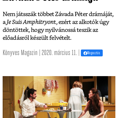
Nem játsszák többet Závada Péter drámáját,
a
Je Suis Amphitryon
t, ezért az alkotók úgy
döntöttek, hogy nyilvánossá teszik az
előadásról készült felvételt.
Könyves Magazin | 2020. március 11. |
Megosztás