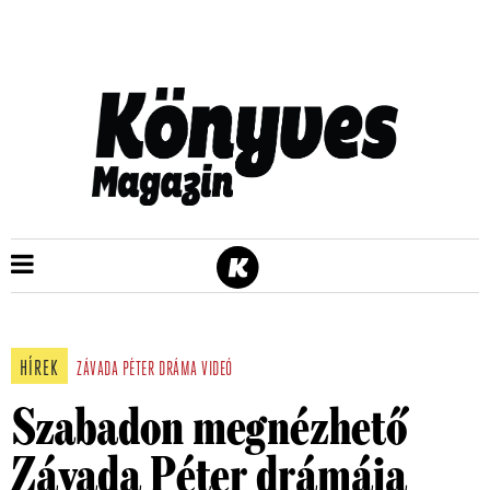
HÍREK
ZÁVADA PÉTER
DRÁMA
VIDEÓ
Szabadon megnézhető
Závada Péter drámája