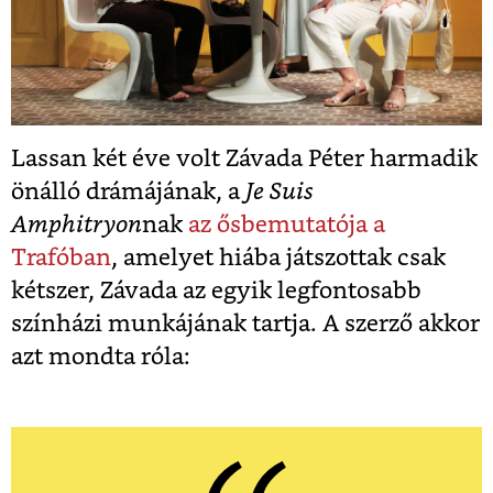
Lassan két éve volt Závada Péter harmadik
önálló drámájának, a
Je Suis
Amphitryon
nak
az ősbemutatója a
Trafóban
, amelyet hiába játszottak csak
kétszer, Závada az egyik legfontosabb
színházi munkájának tartja. A szerző akkor
azt mondta róla: