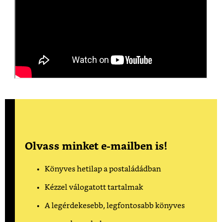
Olvass minket e-mailben is!
Könyves hetilap a postaládádban
Kézzel válogatott tartalmak
A legérdekesebb, legfontosabb könyves