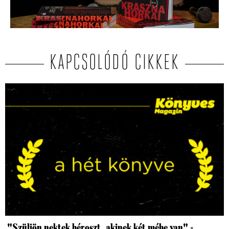
KAPCSOLÓDÓ CIKKEK
"Szüljön nektek héroszt, akinek két méhe van" -