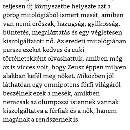
teljesen új környezetbe helyezte azt a
görög mitológiából ismert mesét, amiben
van nemi erőszak, hazugság, gyilkosság,
büntetés, megaláztatás és egy végletesen
kiszolgáltatott nő. Az eredeti mitológiában
persze ezeket kedves és cuki
történetekként olvashattuk, amiben még
az is vicces volt, hogy Zeusz éppen milyen
alakban kefél meg nőket. Miközben jól
láthatóan egy omnipotens férfi világáról
beszélnek ezek a mesék, amikben
nemcsak az olümposzi istennek vannak
kiszolgáltatva a férfiak és a nők, hanem
magának a rendszernek is.