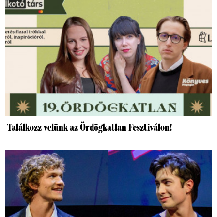
Találkozz velünk az Ördögkatlan Fesztiválon!