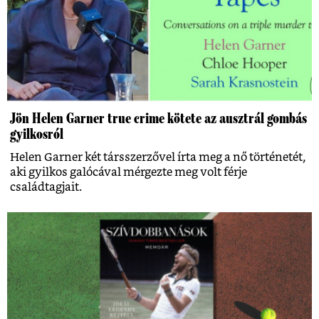
Jön Helen Garner true crime kötete az ausztrál gombás
gyilkosról
Helen Garner két társszerzővel írta meg a nő történetét,
aki gyilkos galócával mérgezte meg volt férje
családtagjait.