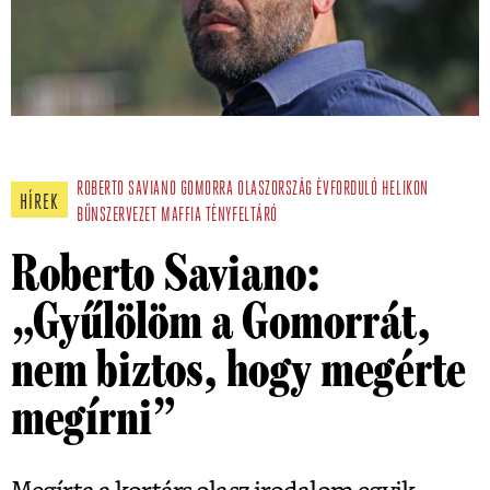
ROBERTO SAVIANO
GOMORRA
OLASZORSZÁG
ÉVFORDULÓ
HELIKON
HÍREK
BŰNSZERVEZET
MAFFIA
TÉNYFELTÁRÓ
Roberto Saviano:
„Gyűlölöm a Gomorrát,
nem biztos, hogy megérte
megírni”