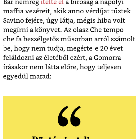
Bár nemrég
ítélte el
a bíróság a nápolyi
maffia vezéreit, akik anno vérdíjat tűztek
Savino fejére, úgy látja, mégis hiba volt
megírni a könyvet. Az olasz Che tempo
che fa beszélgetős műsorban arról számolt
be, hogy nem tudja, megérte-e 20 évet
feláldozni az életéből ezért, a Gomorra
írásakor nem látta előre, hogy teljesen
egyedül marad: