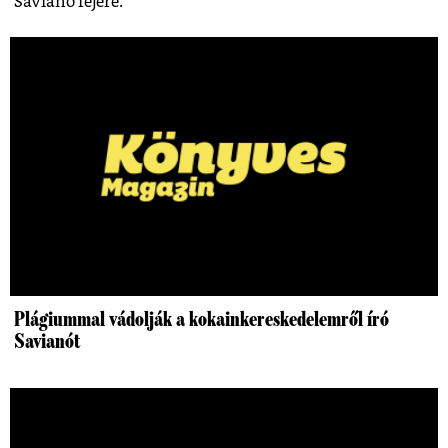
Saviano fejére.
Plágiummal vádolják a kokainkereskedelemről író
Savianót