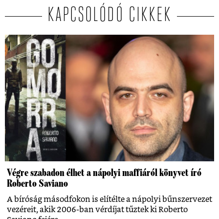
KAPCSOLÓDÓ CIKKEK
Végre szabadon élhet a nápolyi maffiáról könyvet író
Roberto Saviano
A bíróság másodfokon is elítélte a nápolyi bűnszervezet
vezéreit, akik 2006-ban vérdíjat tűztek ki Roberto