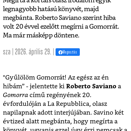
Megírta a kortárs olasz irodalom egyik
legnagyobb hatású könyvét, majd
megbánta. Roberto Saviano szerint hiba
volt 20 évvel ezelőtt megírni a Gomorrát.
Ma már másképp döntene.
sza | 2026. április 29. |
Megosztás
"Gyűlölöm Gomorrát! Az egész az én
hibám” - jelentette ki
Roberto Saviano
a
Gomorra
című regényének 20.
évfordulóján a La Repubblica, olasz
napilapnak adott interjújában. Savino két
évtized alatt megbánta, hogy megírta a
könyvét, ugyanis ezzel úgy érzi nemcsak a