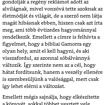
gondolják a regény reklámot adott az
alvilágnak, mivel vonzóvá tette azoknak az
életmódját és világát, de a szerző nem látja
magát hibásnak ebben, hiszen csak azt írta
meg, ami több évtizedes hagyománnyal
rendelkezik. Emellett a címre is felhívta a
figyelmet, hogy a bibliai Gamorra egy
olyan hely, amit el kell hagyni, és aki
visszafordul, az azonnal sóbálvánnyá
változik. Így szerinte nem az a cél, hogy
hátat fordítsunk, hanem a veszély ellenére
is szembesüljünk a valósággal, mert csak
így lehet elérni a változást.
Emellett mégis sajnálja, hogy elkészítette
a könyvét, sokkal többet vesztett vele,