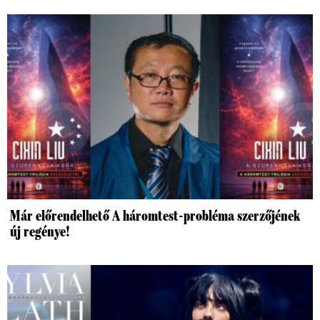
Már előrendelhető A háromtest-probléma szerzőjének
új regénye!