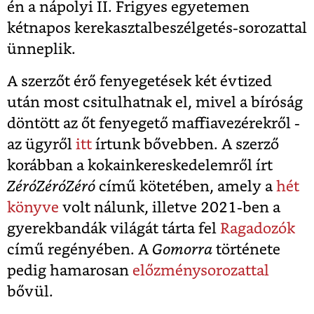
én a nápolyi II. Frigyes egyetemen
kétnapos kerekasztalbeszélgetés-sorozattal
ünneplik.
A szerzőt érő fenyegetések két évtized
után most csitulhatnak el, mivel a bíróság
döntött az őt fenyegető maffiavezérekről -
az ügyről
itt
írtunk bővebben. A szerző
korábban a kokainkereskedelemről írt
ZéróZéróZéró
című kötetében, amely a
hét
könyve
volt nálunk, illetve 2021-ben a
gyerekbandák világát tárta fel
Ragadozók
című regényében. A
Gomorra
története
pedig hamarosan
előzménysorozattal
bővül.