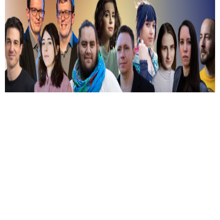
Kiválasztották a 2026-os Mastercard -
Alkotótárs ösztöndíj 10 döntősét!
Közülük kerül ki a két győztes.