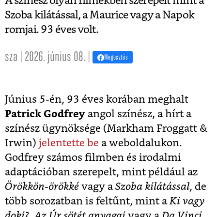
A színész olyan filmekben szerepelt mint a
Szoba kilátással, a Maurice vagy a Napok
romjai. 93 éves volt.
sza | 2026. június 08. |
Megosztás
Június 5-én, 93 éves korában meghalt
Patrick Godfrey
angol színész, a hírt a
színész ügynöksége (Markham Froggatt &
Irwin)
jelentette be
a weboldalukon.
Godfrey számos filmben és irodalmi
adaptációban szerepelt, mint például az
Örökkön-örökké
vagy a
Szoba kilátással
, de
több sorozatban is feltűnt, mint a
Ki vagy
doki?
,
Az Úr sötét anyagai
vagy a
Da Vinci