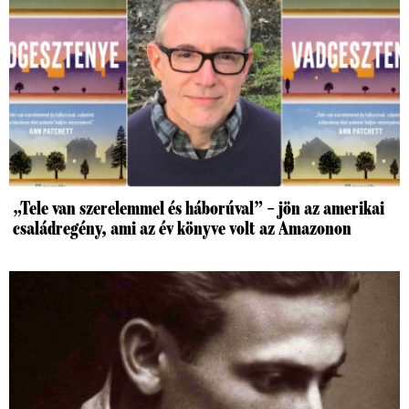
„Tele van szerelemmel és háborúval” – jön az amerikai
családregény, ami az év könyve volt az Amazonon