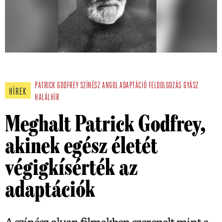
PATRICK GODFREY
SZÍNÉSZ
ANGOL
ADAPTÁCIÓ
FELDOLGOZÁS
GYÁSZ
HÍREK
HALÁLHÍR
Meghalt Patrick Godfrey,
akinek egész életét
végigkísérték az
adaptációk