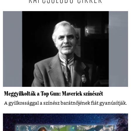
Meggyilkolták a Top Gun: Maverick színészét
A gyilkossággal a színész barátnőjének fiát gyanúsítják.