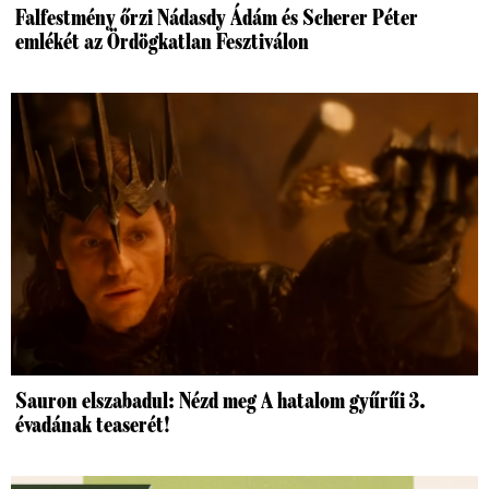
Falfestmény őrzi Nádasdy Ádám és Scherer Péter
emlékét az Ördögkatlan Fesztiválon
Sauron elszabadul: Nézd meg A hatalom gyűrűi 3.
évadának teaserét!