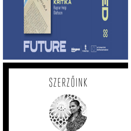
Lehet-e izgalmas egy
hagyatékfelszámolás? – Ragnar Helgi
Ólafsson: Apám könyvtára
Megmenthető-e a feledéstől mindaz, ami számunkra
értékes akkor, ha írunk róla?
SZERZŐINK