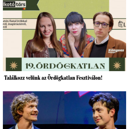
Találkozz velünk az Ördögkatlan Fesztiválon!