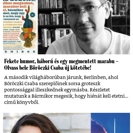
Fekete humor, háború és egy megmentett marabu –
Olvass bele Böröczki Csaba új kötetébe!
A második világháborúban járunk, Berlinben, ahol
Böröczki Csaba szereplőinek sorsa groteszk
pontossággal illeszkednek egymásba. Részletet
mutatunk a Bármikor megesik, hogy hiénát kell etetni...
című könyvből.