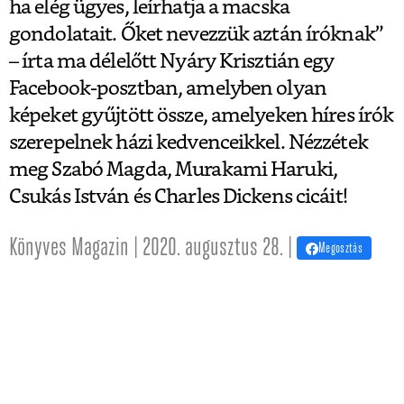
ha elég ügyes, leírhatja a macska
gondolatait. Őket nevezzük aztán íróknak”
– írta ma délelőtt Nyáry Krisztián egy
Facebook-posztban, amelyben olyan
képeket gyűjtött össze, amelyeken híres írók
szerepelnek házi kedvenceikkel. Nézzétek
meg Szabó Magda, Murakami Haruki,
Csukás István és Charles Dickens cicáit!
Könyves Magazin | 2020. augusztus 28. |
Megosztás