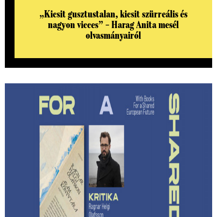
„Kicsit gusztustalan, kicsit szürreális és
nagyon vicces” – Harag Anita mesél
olvasmányairól