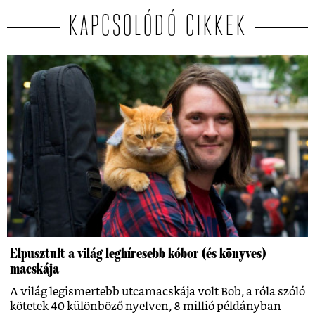
KAPCSOLÓDÓ CIKKEK
Elpusztult a világ leghíresebb kóbor (és könyves)
macskája
A világ legismertebb utcamacskája volt Bob, a róla szóló
kötetek 40 különböző nyelven, 8 millió példányban