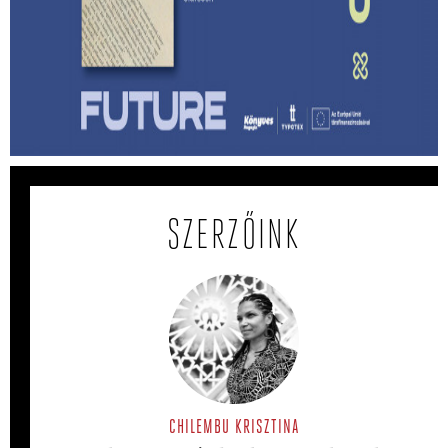
Lehet-e izgalmas egy
hagyatékfelszámolás? – Ragnar Helgi
Ólafsson: Apám könyvtára
Megmenthető-e a feledéstől mindaz, ami számunkra
értékes akkor, ha írunk róla?
SZERZŐINK
CHILEMBU KRISZTINA