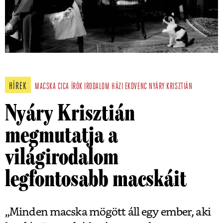
HÍREK
MACSKA
CICA
ÍRÓK
IRODALOM
HÁZI EKDVENC
NYÁRY KRISZTIÁN
Nyáry Krisztián
megmutatja a
világirodalom
legfontosabb macskáit
„Minden macska mögött áll egy ember, aki