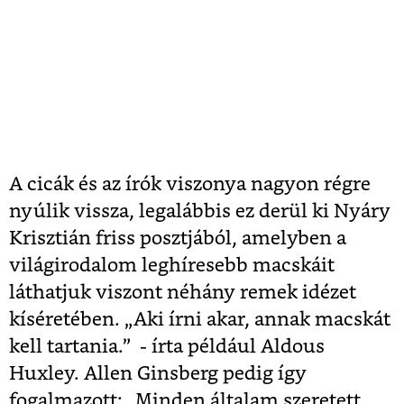
A cicák és az írók viszonya nagyon régre
nyúlik vissza, legalábbis ez derül ki Nyáry
Krisztián friss posztjából, amelyben a
világirodalom leghíresebb macskáit
láthatjuk viszont néhány remek idézet
kíséretében. „Aki írni akar, annak macskát
kell tartania.” - írta például Aldous
Huxley. Allen Ginsberg pedig így
fogalmazott: „Minden általam szeretett