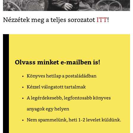
Nézzétek meg a teljes sorozatot
ITT
!
Olvass minket e-mailben is!
Könyves hetilap a postaládádban
Kézzel válogatott tartalmak
A legérdekesebb, legfontosabb könyves
anyagok egy helyen
Nem spammelünk, heti 1-2 levelet küldünk.