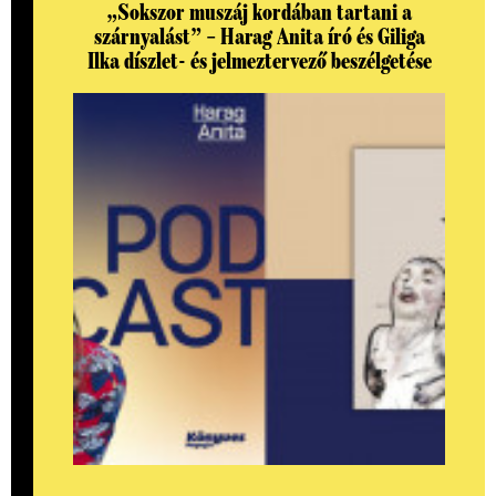
„Sokszor muszáj kordában tartani a
szárnyalást” – Harag Anita író és Giliga
Ilka díszlet- és jelmeztervező beszélgetése