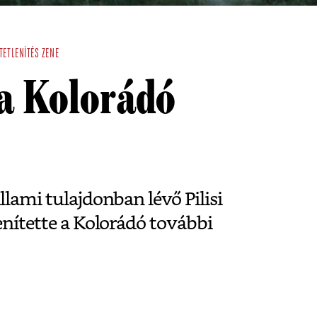
TETLENÍTÉS
ZENE
a Kolorádó
llami tulajdonban lévő Pilisi
lenítette a Kolorádó további