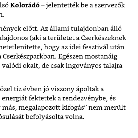
olsó
Kolorádó
– jelentették be a szervezők
n.
ények előtt. Az állami tulajdonban álló
tulajdonos (aki a területet a Cserkészeknek
hetetlenítette, hogy az idei fesztivál után
a Cserkészparkban. Egészen mostanáig
 valódi okait, de csak ingoványos talajra
özel tíz évben jó viszony ápoltak a
s energiát fektettek a rendezvénybe, és
 más, megalapozott kifogás” nem merült
ósulását befolyásolta volna.