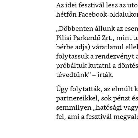
Az idei fesztivál lesz az ut
hétfőn Facebook-oldaluko
„Döbbenten állunk az esem
Pilisi Parkerdő Zrt., mint 
bérbe adja) váratlanul elle
folytassuk a rendezvényt 
próbáltuk kutatni a döntés
tévedtünk” – írták.
Úgy folytatták, az elmúlt k
partnereikkel, sok pénzt é
semmilyen „hatósági vagy
fel, ami a fesztivál megval