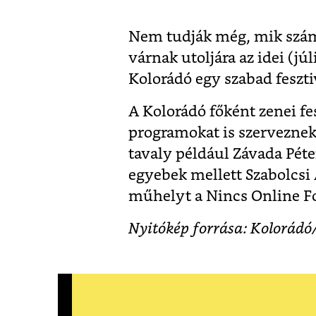
Nem tudják még, mik szám
várnak utoljára az idei (j
Kolorádó egy szabad feszti
A Kolorádó főként zenei fe
programokat is szerveznek
tavaly például Závada Péter
egyebek mellett Szabolcsi 
műhelyt a Nincs Online Fo
Nyitókép forrása: Kolorádó