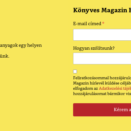
Könyves Magazin H
*
E-mail címed
 anyagok egy helyen
Hogyan szólítsunk?
dünk.
Feliratkozásommal hozzájárulo
Magazin hírlevél küldése céljáb
elfogadom az
Adatkezelési tájé
hozzájárulásomat bármikor vi