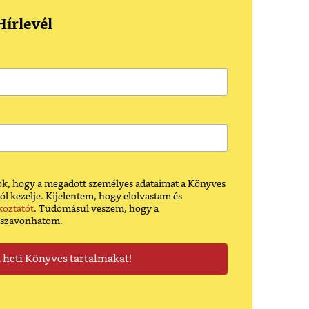
írlevél
k, hogy a megadott személyes adataimat a Könyves
ól kezelje. Kijelentem, hogy elolvastam és
koztatót
. Tudomásul veszem, hogy a
sszavonhatom.