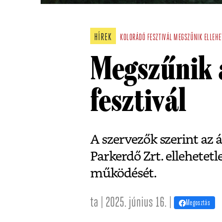
HÍREK
KOLORÁDÓ
FESZTIVÁL
MEGSZŰNIK
ELLEHE
Megszűnik 
fesztivál
A szervezők szerint az á
Parkerdő Zrt. ellehetet
működését.
ta | 2025. június 16. |
Megosztás