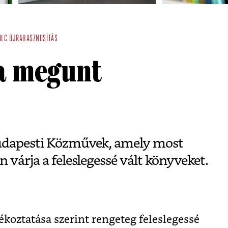
OLC
ÚJRAHASZNOSÍTÁS
 a megunt
Budapesti Közművek, amely most
 várja a feleslegessé vált könyveket.
koztatása szerint rengeteg feleslegessé