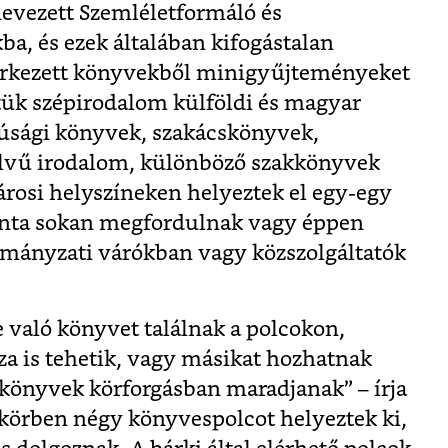
nevezett Szemléletformáló és
ba, és ezek általában kifogástalan
eérkezett könyvekből minigyűjteményeket
ttük szépirodalom külföldi és magyar
fjúsági könyvek, szakácskönyvek,
lvű irodalom, különböző szakkönyvek
árosi helyszíneken helyeztek el egy-egy
nta sokan megfordulnak vagy éppen
rmányzati várókban vagy közszolgáltatók
e való könyvet találnak a polcokon,
za is tehetik, vagy másikat hozhatnak
 könyvek körforgásban maradjanak” – írja
 körben négy könyvespolcot helyeztek ki,