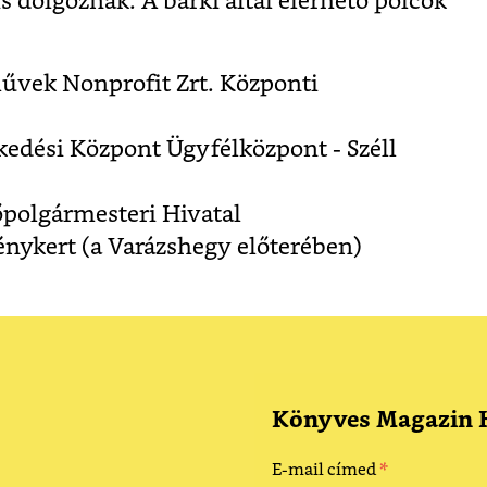
s dolgoznak. A bárki által elérhető polcok
űvek Nonprofit Zrt. Központi
kedési Központ Ügyfélközpont - Széll
polgármesteri Hivatal
énykert (a Varázshegy előterében)
Könyves Magazin H
*
E-mail címed