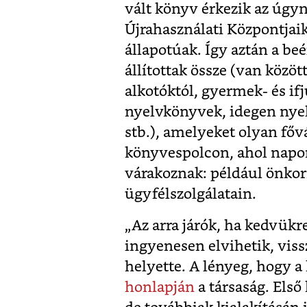
vált könyv érkezik az úgy
Újrahasználati Központjaik
állapotúak. Így aztán a b
állítottak össze (van közö
alkotóktól, gyermek- és i
nyelvkönyvek, idegen nye
stb.), amelyeket olyan főv
könyvespolcon, ahol napo
várakoznak: például önko
ügyfélszolgálatain.
„Az arra járók, ha kedvükr
ingyenesen elvihetik, viss
helyette. A lényeg, hogy a
honlapján
a társaság. Első