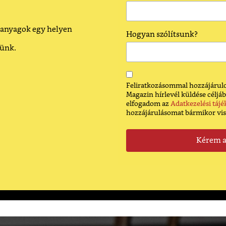
 anyagok egy helyen
Hogyan szólítsunk?
dünk.
Feliratkozásommal hozzájárulo
Magazin hírlevél küldése céljáb
elfogadom az
Adatkezelési tájé
hozzájárulásomat bármikor vi