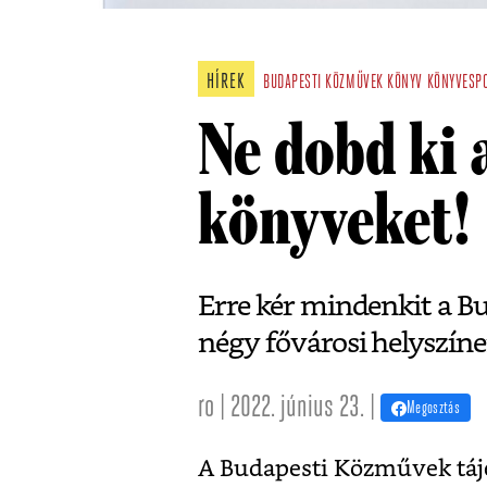
HÍREK
BUDAPESTI KÖZMŰVEK
KÖNYV
KÖNYVESP
Ne dobd ki
könyveket!
Erre kér mindenkit a 
négy fővárosi helyszínen
ro | 2022. június 23. |
Megosztás
A Budapesti Közművek tájé