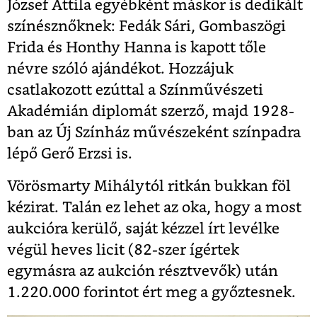
József Attila egyébként máskor is dedikált
színésznőknek: Fedák Sári, Gombaszögi
Frida és Honthy Hanna is kapott tőle
névre szóló ajándékot. Hozzájuk
csatlakozott ezúttal a Színművészeti
Akadémián diplomát szerző, majd 1928-
ban az Új Színház művészeként színpadra
lépő Gerő Erzsi is.
Vörösmarty Mihálytól ritkán bukkan föl
kézirat. Talán ez lehet az oka, hogy a most
aukcióra kerülő, saját kézzel írt levélke
végül heves licit (82-szer ígértek
egymásra az aukción résztvevők) után
1.220.000 forintot ért meg a győztesnek.