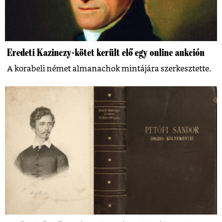
Eredeti Kazinczy-kötet került elő egy online aukción
A korabeli német almanachok mintájára szerkesztette.