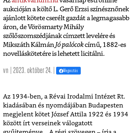
Az
antikvarium.hu
vasárnap esti online
aukcióján a költő L. Gerő Erzsi színésznőnek
ajánlott kötete cserélt gazdát a legmagasabb
áron, de Vörösmarty Mihály
szőlőszomszédjának címzett levelére és
Mikszáth Kálmán
Jó palócok
című, 1882-es
novelláskötetére is lehetett licitálni.
vn | 2023. október 24. |
Megosztás
Az 1934-ben, a Révai Irodalmi Intézet Rt.
kiadásában és nyomdájában Budapesten
megjelent kötet József Attila 1922 és 1934
között írt verseinek válogatott
gyűjteménye. „A régi szövegen – írja a