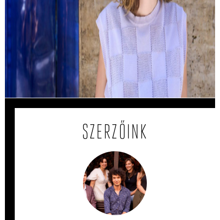
Kemény Zsófi: Most már mindent
megbántam
Hogyan lehet tudatosan sodródni? És milyen kérdések
peregnek le az ember fejében egy autóbaleset után?
Interjú Kemény Zsófival.
SZERZŐINK