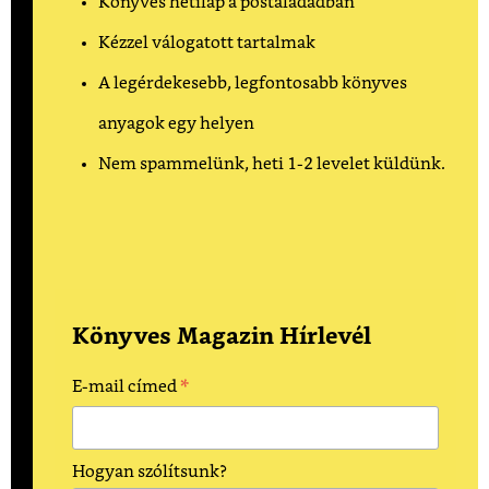
Könyves hetilap a postaládádban
Kézzel válogatott tartalmak
A legérdekesebb, legfontosabb könyves
anyagok egy helyen
Nem spammelünk, heti 1-2 levelet küldünk.
Könyves Magazin Hírlevél
*
E-mail címed
Hogyan szólítsunk?