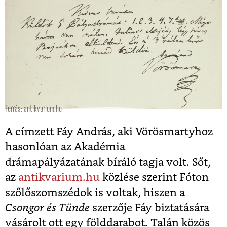
Forrás: antikvarium.hu
A címzett Fáy András, aki Vörösmartyhoz
hasonlóan az Akadémia
drámapályázatának bíráló tagja volt. Sőt,
az
antikvarium.hu
közlése szerint Fóton
szőlőszomszédok is voltak, hiszen a
Csongor és Tünde
szerzője Fáy biztatására
vásárolt ott egy földdarabot. Talán közös