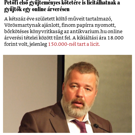
Petőfi első gyűjteményes kötetére is licitálhatnak a
gyűjtők egy online árverésen
A kétszáz éve született költő műveit tartalmazó,
Vörösmartynak ajánlott, finom papírra nyomott,
bőrkötéses könyvritkaság az antikvarium.hu online
árverési tételei között tűnt fel. A kikiáltási ára 18.000
forint volt, jelenleg
150.000-nél tart a licit.