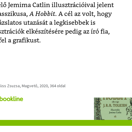
lő Jemima Catlin illusztrációival jelent
lasszikusa,
A Hobbit
. A cél az volt, hogy
ázslatos utazását a legkisebbek is
sztrációk elkészítésére pedig az író fia,
el a grafikust.
 Kiss Zsuzsa, Magvető, 2020, 364 oldal