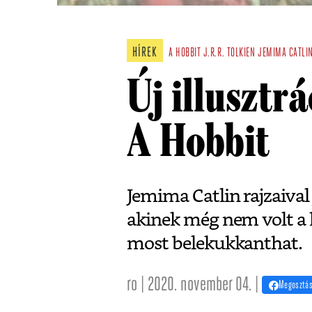
HÍREK
A HOBBIT
J.R.R. TOLKIEN
JEMIMA CATLI
Új illusztr
A Hobbit
Jemima Catlin rajzaival 
akinek még nem volt a k
most belekukkanthat.
ro | 2020. november 04. |
Megosztá