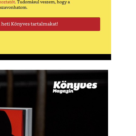
koztatót
. Tudomásul veszem, hogy a
sszavonhatom.