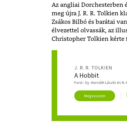
Az angliai Dorchesterben é
meg újra J. R. R. Tolkien k
Zsákos Bilbó és barátai var
élvezettel olvassák, az illu
Christopher Tolkien kérte f
J. R. R. TOLKIEN
A Hobbit
Ford.: Gy. Horváth László és N.
Megveszem