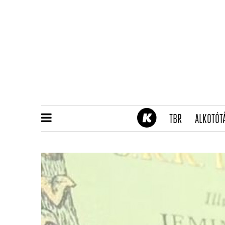
(CURRENT)
TBR
ALKOTÓT