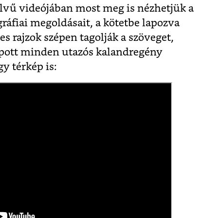
lvű videójában most meg is nézhetjük a
ográfiai megoldásait, a kötetbe lapozva
nes rajzok szépen tagolják a szöveget,
apott minden utazós kalandregény
y térkép is: