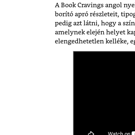
A Book Cravings angol nye
borító apró részleteit, tip
pedig azt látni, hogy a szí
amelynek elején helyet k
elengedhetetlen kelléke, eg