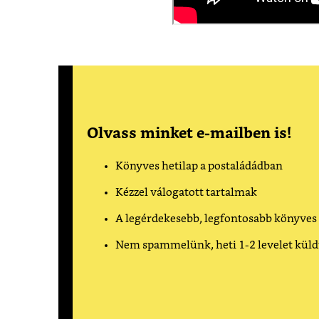
Olvass minket e-mailben is!
Könyves hetilap a postaládádban
Kézzel válogatott tartalmak
A legérdekesebb, legfontosabb könyves
Nem spammelünk, heti 1-2 levelet kül