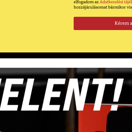
elfogadom az
Adatkezelési tájé
hozzájárulásomat bármikor vi