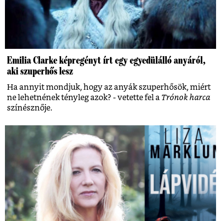
Emilia Clarke képregényt írt egy egyedülálló anyáról,
aki szuperhős lesz
Ha annyit mondjuk, hogy az anyák szuperhősök, miért
ne lehetnének tényleg azok? - vetette fel a
Trónok harca
színésznője.