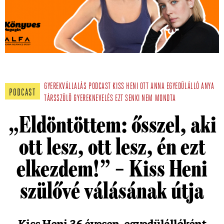
GYEREKVÁLLALÁS
PODCAST
KISS HENI
OTT ANNA
EGYEDÜLÁLLÓ ANYA
PODCAST
TÁRSSZÜLŐ
GYEREKNEVELÉS
EZT SENKI NEM MONDTA
„Eldöntöttem: ősszel, aki
ott lesz, ott lesz, én ezt
elkezdem!” – Kiss Heni
szülővé válásának útja