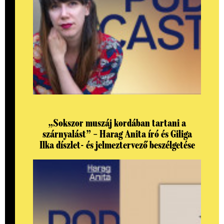
„Sokszor muszáj kordában tartani a
szárnyalást” – Harag Anita író és Giliga
Ilka díszlet- és jelmeztervező beszélgetése