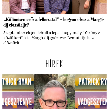
„Különösen erős a felhozatal” – hogyan olvas a Margó-
díj előzsűrije?
Szeptember elején lehull a lepel, hogy mely 10 könyv
közül kerül ki a Margó-díj győztese. Bemutatjuk az
előzsűrit.
HÍREK