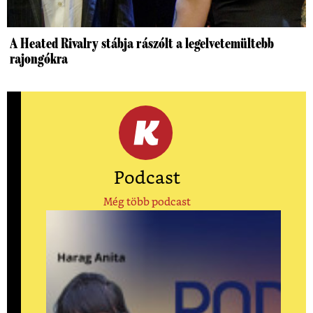
A Heated Rivalry stábja rászólt a legelvetemültebb
rajongókra
Podcast
Még több podcast