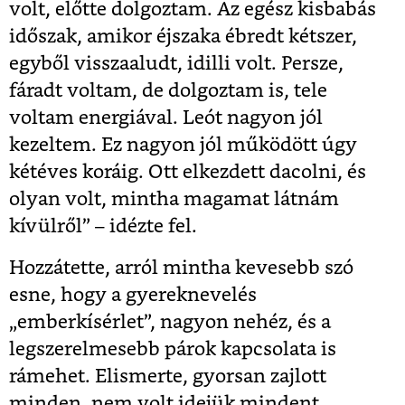
volt, előtte dolgoztam. Az egész kisbabás
időszak, amikor éjszaka ébredt kétszer,
egyből visszaaludt, idilli volt. Persze,
fáradt voltam, de dolgoztam is, tele
voltam energiával. Leót nagyon jól
kezeltem. Ez nagyon jól működött úgy
kétéves koráig. Ott elkezdett dacolni, és
olyan volt, mintha magamat látnám
kívülről” – idézte fel.
Hozzátette, arról mintha kevesebb szó
esne, hogy a gyereknevelés
„emberkísérlet”, nagyon nehéz, és a
legszerelmesebb párok kapcsolata is
rámehet. Elismerte, gyorsan zajlott
minden, nem volt idejük mindent