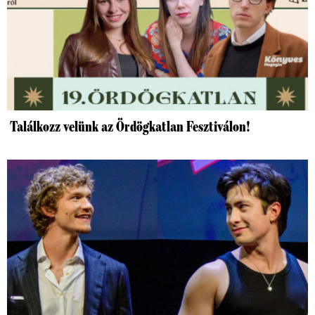
Találkozz velünk az Ördögkatlan Fesztiválon!