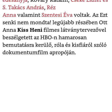
édesanyja
, Kőváry Katalin,
Cseke Eszter és
S. Takács András
,
Réz
Anna
valamint
Szentesi Éva
voltak. Az Ezt
senki nem mondta! legújabb részében Ott
Anna
Kiss Heni
filmes látványtervezővel
beszélgetett az HBO-n hamarosan
bemutatásra kerülő, róla és kisfiáról szóló
dokumentumfilm apropóján.