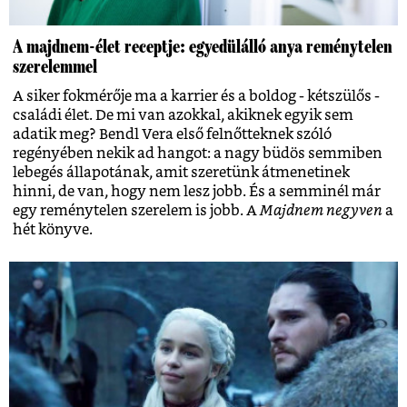
A majdnem-élet receptje: egyedülálló anya reménytelen
szerelemmel
A siker fokmérője ma a karrier és a boldog - kétszülős -
családi élet. De mi van azokkal, akiknek egyik sem
adatik meg? Bendl Vera első felnőtteknek szóló
regényében nekik ad hangot: a nagy büdös semmiben
lebegés állapotának, amit szeretünk átmenetinek
hinni, de van, hogy nem lesz jobb. És a semminél már
egy reménytelen szerelem is jobb. A
Majdnem negyven
a
hét könyve.