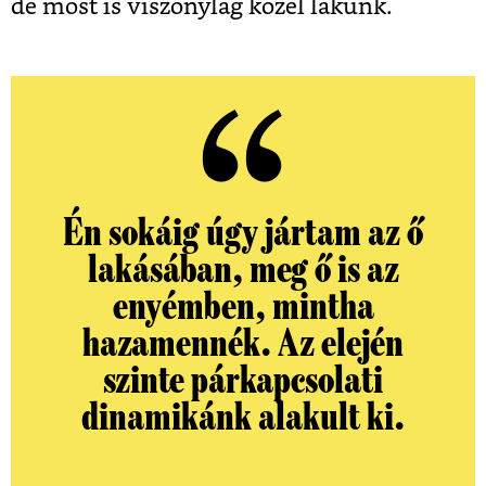
de most is viszonylag közel lakunk.
Én sokáig úgy jártam az ő
lakásában, meg ő is az
enyémben, mintha
hazamennék. Az elején
szinte párkapcsolati
dinamikánk alakult ki.