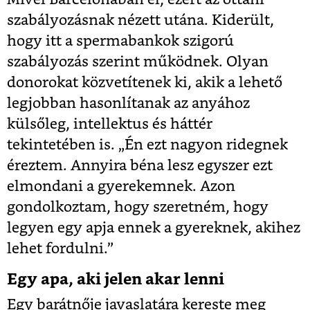
szabályozásnak nézett utána. Kiderült,
hogy itt a spermabankok szigorú
szabályozás szerint működnek. Olyan
donorokat közvetítenek ki, akik a lehető
legjobban hasonlítanak az anyához
külsőleg, intellektus és háttér
tekintetében is. „Én ezt nagyon ridegnek
éreztem. Annyira béna lesz egyszer ezt
elmondani a gyerekemnek. Azon
gondolkoztam, hogy szeretném, hogy
legyen egy apja ennek a gyereknek, akihez
lehet fordulni.”
Egy apa, aki jelen akar lenni
Egy barátnője javaslatára kereste meg