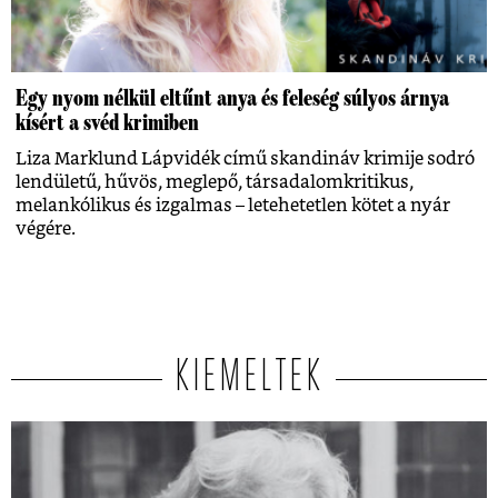
Egy nyom nélkül eltűnt anya és feleség súlyos árnya
kísért a svéd krimiben
Liza Marklund Lápvidék című skandináv krimije sodró
lendületű, hűvös, meglepő, társadalomkritikus,
melankólikus és izgalmas – letehetetlen kötet a nyár
végére.
KIEMELTEK