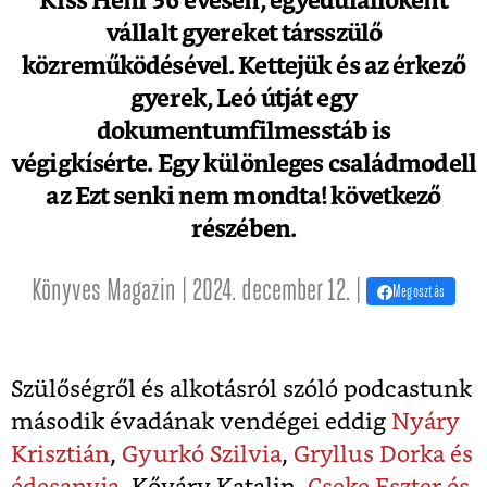
Kiss Heni 36 évesen, egyedülállóként
vállalt gyereket társszülő
közreműködésével. Kettejük és az érkező
gyerek, Leó útját egy
dokumentumfilmesstáb is
végigkísérte. Egy különleges családmodell
az Ezt senki nem mondta! következő
részében.
Könyves Magazin | 2024. december 12. |
Megosztás
Szülőségről és alkotásról szóló podcastunk
második évadának vendégei eddig
Nyáry
Krisztián
,
Gyurkó Szilvia
,
Gryllus Dorka és