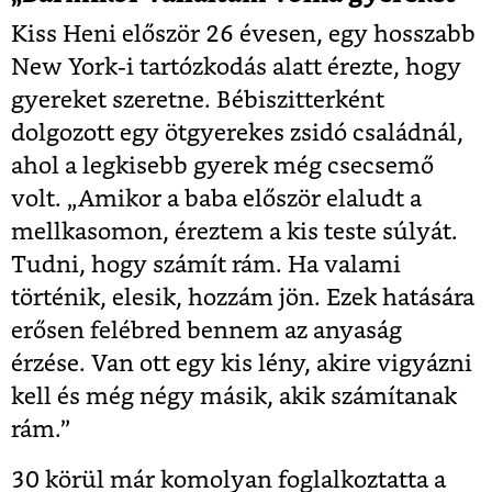
Kiss Heni először 26 évesen, egy hosszabb
New York-i tartózkodás alatt érezte, hogy
gyereket szeretne. Bébiszitterként
dolgozott egy ötgyerekes zsidó családnál,
ahol a legkisebb gyerek még csecsemő
volt. „Amikor a baba először elaludt a
mellkasomon, éreztem a kis teste súlyát.
Tudni, hogy számít rám. Ha valami
történik, elesik, hozzám jön. Ezek hatására
erősen felébred bennem az anyaság
érzése. Van ott egy kis lény, akire vigyázni
kell és még négy másik, akik számítanak
rám.”
30 körül már komolyan foglalkoztatta a