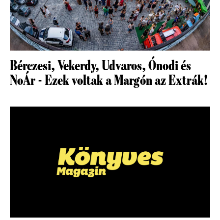
Bérczesi, Vekerdy, Udvaros, Ónodi és
NoÁr - Ezek voltak a Margón az Extrák!