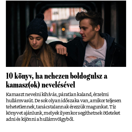
10 könyv, ha nehezen boldogulsz a
kamasz(ok) nevelésével
Kamaszt nevelni kihívás, páratlan kaland, érzelmi
hullámvasút. De sok olyan időszaka van, amikor teljesen
tehetetlennek, tanácstalannak érezzük magunkat. Tíz
könyvet ajánlunk, melyek ilyenkor segíthetnek ötleteket
adni és kijönni a hullámvölgyből.