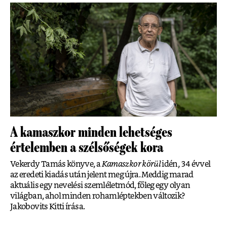
A kamaszkor minden lehetséges
értelemben a szélsőségek kora
Vekerdy Tamás könyve, a
Kamaszkor körül
idén, 34 évvel
az eredeti kiadás után jelent meg újra. Meddig marad
aktuális egy nevelési szemléletmód, főleg egy olyan
világban, ahol minden rohamléptekben változik?
Jakobovits Kitti írása.