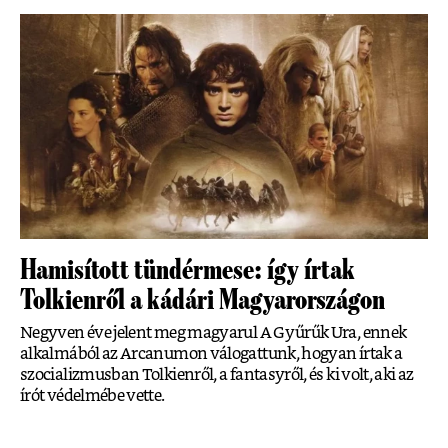
Hamisított tündérmese: így írtak
Tolkienről a kádári Magyarországon
Negyven éve jelent meg magyarul A Gyűrűk Ura, ennek
alkalmából az Arcanumon válogattunk, hogyan írtak a
szocializmusban Tolkienről, a fantasyről, és ki volt, aki az
írót védelmébe vette.