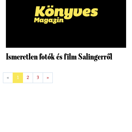
Ismeretlen fotók és film Salingerről
«
1
2
3
»