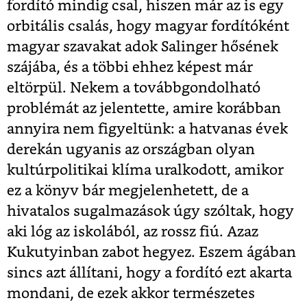
fordító mindig csal, hiszen már az is egy
orbitális csalás, hogy magyar fordítóként
magyar szavakat adok Salinger hősének
szájába, és a többi ehhez képest már
eltörpül. Nekem a továbbgondolható
problémát az jelentette, amire korábban
annyira nem figyeltünk: a hatvanas évek
derekán ugyanis az országban olyan
kultúrpolitikai klíma uralkodott, amikor
ez a könyv bár megjelenhetett, de a
hivatalos sugalmazások úgy szóltak, hogy
aki lóg az iskolából, az rossz fiú. Azaz
Kukutyinban zabot hegyez. Eszem ágában
sincs azt állítani, hogy a fordító ezt akarta
mondani, de ezek akkor természetes