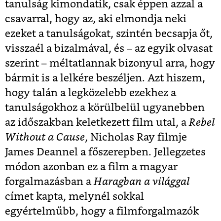
tanulság kimondatik, csak éppen azzal a
csavarral, hogy az, aki elmondja neki
ezeket a tanulságokat, szintén becsapja őt,
visszaél a bizalmával, és – az egyik olvasat
szerint – méltatlannak bizonyul arra, hogy
bármit is a lelkére beszéljen. Azt hiszem,
hogy talán a legközelebb ezekhez a
tanulságokhoz a körülbelül ugyanebben
az időszakban keletkezett film utal, a
Rebel
Without a Cause
, Nicholas Ray filmje
James Deannel a főszerepben. Jellegzetes
módon azonban ez a film a magyar
forgalmazásban a
Haragban a világgal
címet kapta, melynél sokkal
egyértelműbb, hogy a filmforgalmazók