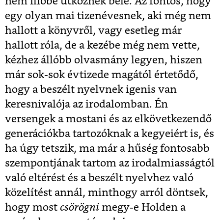
nem illőbe ütköznek bele. Az fontos, hogy
egy olyan mai tizenévesnek, aki még nem
hallott a könyvről, vagy esetleg már
hallott róla, de a kezébe még nem vette,
kézhez állóbb olvasmány legyen, hiszen
már sok-sok évtizede magától értetődő,
hogy a beszélt nyelvnek igenis van
keresnivalója az irodalomban. Én
versengek a mostani és az elkövetkezendő
generációkba tartozóknak a kegyeiért is, és
ha úgy tetszik, ma már a hűség fontosabb
szempontjának tartom az irodalmiasságtól
való eltérést és a beszélt nyelvhez való
közelítést annál, minthogy arról döntsek,
hogy most
csörögni
megy-e Holden a