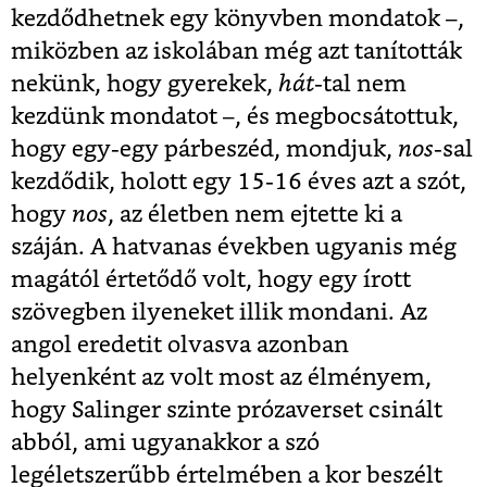
kezdődhetnek egy könyvben mondatok –,
miközben az iskolában még azt tanították
nekünk, hogy gyerekek,
hát
-tal nem
kezdünk mondatot –, és megbocsátottuk,
hogy egy-egy párbeszéd, mondjuk,
nos-
sal
kezdődik, holott egy 15-16 éves azt a szót,
hogy
nos
, az életben nem ejtette ki a
száján. A hatvanas években ugyanis még
magától értetődő volt, hogy egy írott
szövegben ilyeneket illik mondani. Az
angol eredetit olvasva azonban
helyenként az volt most az élményem,
hogy Salinger szinte prózaverset csinált
abból, ami ugyanakkor a szó
legéletszerűbb értelmében a kor beszélt