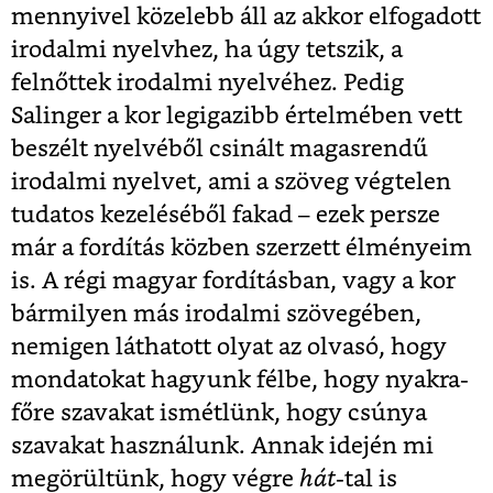
mennyivel közelebb áll az akkor elfogadott
irodalmi nyelvhez, ha úgy tetszik, a
felnőttek irodalmi nyelvéhez. Pedig
Salinger a kor legigazibb értelmében vett
beszélt nyelvéből csinált magasrendű
irodalmi nyelvet, ami a szöveg végtelen
tudatos kezeléséből fakad – ezek persze
már a fordítás közben szerzett élményeim
is. A régi magyar fordításban, vagy a kor
bármilyen más irodalmi szövegében,
nemigen láthatott olyat az olvasó, hogy
mondatokat hagyunk félbe, hogy nyakra-
főre szavakat ismétlünk, hogy csúnya
szavakat használunk. Annak idején mi
megörültünk, hogy végre
hát
-tal is