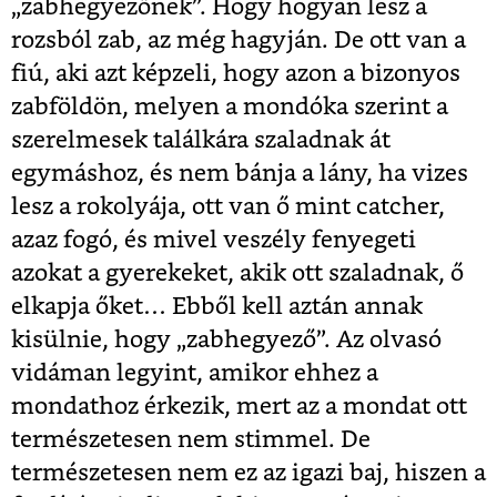
„zabhegyezőnek”. Hogy hogyan lesz a
rozsból zab, az még hagyján. De ott van a
fiú, aki azt képzeli, hogy azon a bizonyos
zabföldön, melyen a mondóka szerint a
szerelmesek találkára szaladnak át
egymáshoz, és nem bánja a lány, ha vizes
lesz a rokolyája, ott van ő mint catcher,
azaz fogó, és mivel veszély fenyegeti
azokat a gyerekeket, akik ott szaladnak, ő
elkapja őket… Ebből kell aztán annak
kisülnie, hogy „zabhegyező”. Az olvasó
vidáman legyint, amikor ehhez a
mondathoz érkezik, mert az a mondat ott
természetesen nem stimmel. De
természetesen nem ez az igazi baj, hiszen a