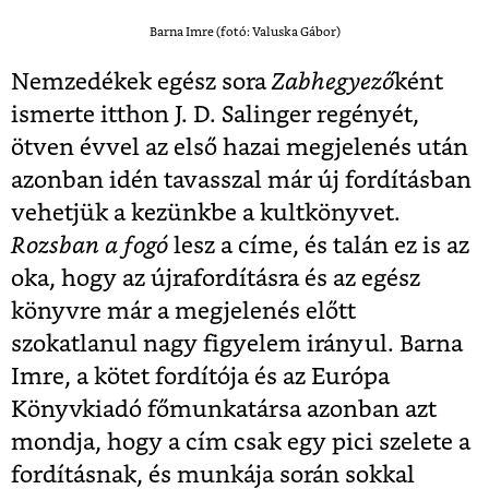
Barna Imre (fotó: Valuska Gábor)
Nemzedékek egész sora
Zabhegyező
ként
ismerte itthon J. D. Salinger regényét,
ötven évvel az első hazai megjelenés után
azonban idén tavasszal már új fordításban
vehetjük a kezünkbe a kultkönyvet.
Rozsban a fogó
lesz a címe, és talán ez is az
oka, hogy az újrafordításra és az egész
könyvre már a megjelenés előtt
szokatlanul nagy figyelem irányul. Barna
Imre, a kötet fordítója és az Európa
Könyvkiadó főmunkatársa azonban azt
mondja, hogy a cím csak egy pici szelete a
fordításnak, és munkája során sokkal