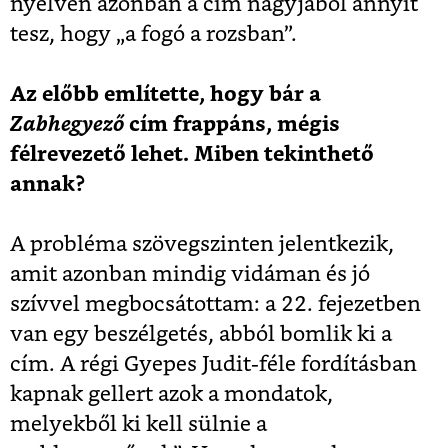
nyelven azonban a cím nagyjából annyit
tesz, hogy „a fogó a rozsban”.
Az előbb említette, hogy bár a
Zabhegyező
cím frappáns, mégis
félrevezető lehet. Miben tekinthető
annak?
A probléma szövegszinten jelentkezik,
amit azonban mindig vidáman és jó
szívvel megbocsátottam: a 22. fejezetben
van egy beszélgetés, abból bomlik ki a
cím. A régi Gyepes Judit-féle fordításban
kapnak gellert azok a mondatok,
melyekből ki kell sülnie a