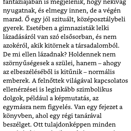
fantáziájában is megjelenik, hogy nekivág
nyugatnak, és elmegy innen, de a végén
marad. Ő egy jól szituált, középosztálybeli
gyerek. Esetében a gimnazisták lelki
lázadásáról van szó elsősorban, és nem
azokéról, akik kitörnek a társadalomból.
De mi ellen lázadnak? Holdennek nem
szörnyűségesek a szülei, hanem – ahogy
az elbeszéléséből is kitűnik – normális
emberek. A felnőttek világával kapcsolatos
ellenérzései is leginkább szimbolikus
dolgok, például a képmutatás, az
egymásra nem figyelés. Van egy fejezet a
könyvben, ahol egy régi tanárával
beszélget. Ott tulajdonképpen minden