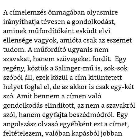
A címelemzés önmagában olyasmire
irányíthatja tévesen a gondolkodást,
aminek műfordítóként esküdt elvi
ellensége vagyok, amióta csak az eszemet
tudom. A műfordító ugyanis nem
szavakat, hanem szövegeket fordít. Egy
regény, köztük a Salinger-mű is, sok-sok
szóból áll, ezek közül a cím kitüntetett
helyet foglal el, de az akkor is csak egy-két
szó. Amit bennem a címen való
gondolkodás elindított, az nem a szavakról
szól, hanem egyfajta beszédmódról. Egy
angolszász olvasó egyébként ezt a címet,
feltételezem, valóban kapásból jobban