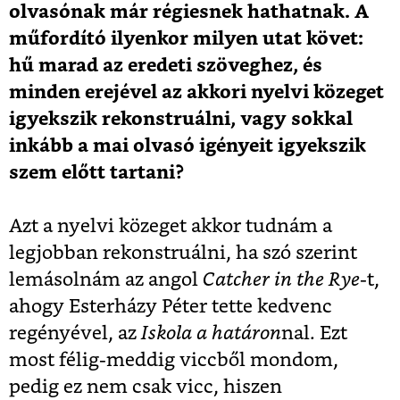
olvasónak már régiesnek hathatnak. A
műfordító ilyenkor milyen utat követ:
hű marad az eredeti szöveghez, és
minden erejével az akkori nyelvi közeget
igyekszik rekonstruálni, vagy sokkal
inkább a mai olvasó igényeit igyekszik
szem előtt tartani?
Azt a nyelvi közeget akkor tudnám a
legjobban rekonstruálni, ha szó szerint
lemásolnám az angol
Catcher in the Rye
-t,
ahogy Esterházy Péter tette kedvenc
regényével, az
Iskola a határon
nal. Ezt
most félig-meddig viccből mondom,
pedig ez nem csak vicc, hiszen