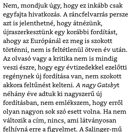
Nem, mondjuk úgy, hogy ez inkább csak
egyfajta hivatkozás. A ráncfelvarrás persze
azt is jelenthetné, hogy átnézünk,
újraszerkesztünk egy korábbi fordítást,
ahogy az Európánál ez meg is szokott
történni, nem is feltétlenül ötven év után.
Az olvasó vagy a kritika nem is mindig
veszi észre, hogy egy évtizedekkel ezelőtti
regénynek új fordítása van, nem szokott
akkora feltűnést kelteni.
A nagy Gatsby
t
néhány éve adtuk ki nagyszerű új
fordításban, nem emlékszem, hogy erről
olyan nagyon sok szó esett volna. Ha nem
változik a cím, nincs, ami látványosan
felhívná erre a figyelmet. A Salinger-mű