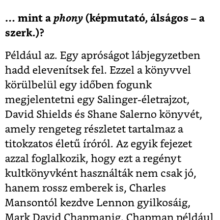
… mint a
phony
(képmutató, álságos – a
szerk.)?
Például az. Egy apróságot lábjegyzetben
hadd elevenítsek fel. Ezzel a könyvvel
körülbelül egy időben fogunk
megjelentetni egy Salinger-életrajzot,
David Shields és Shane Salerno könyvét,
amely rengeteg részletet tartalmaz a
titokzatos életű íróról. Az egyik fejezet
azzal foglalkozik, hogy ezt a regényt
kultkönyvként használták nem csak jó,
hanem rossz emberek is, Charles
Mansontól kezdve Lennon gyilkosáig,
Mark David Chapmanig. Chapman például