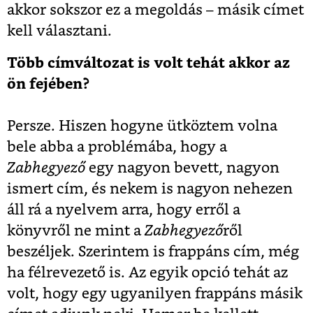
akkor sokszor ez a megoldás – másik címet
kell választani.
Több címváltozat is volt tehát akkor az
ön fejében?
Persze. Hiszen hogyne ütköztem volna
bele abba a problémába, hogy a
Zabhegyező
egy nagyon bevett, nagyon
ismert cím, és nekem is nagyon nehezen
áll rá a nyelvem arra, hogy erről a
könyvről ne mint a
Zabhegyező
ről
beszéljek. Szerintem is frappáns cím, még
ha félrevezető is. Az egyik opció tehát az
volt, hogy egy ugyanilyen frappáns másik