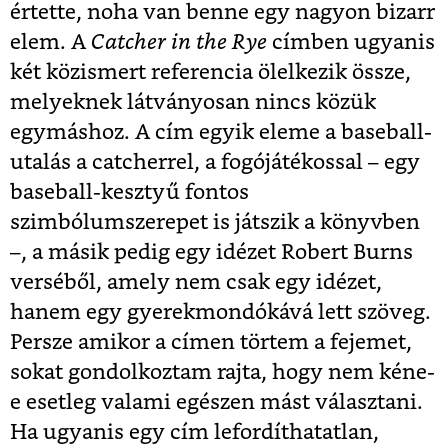
értette, noha van benne egy nagyon bizarr
elem. A
Catcher in the Rye
címben ugyanis
két közismert referencia ölelkezik össze,
melyeknek látványosan nincs közük
egymáshoz. A cím egyik eleme a baseball-
utalás a catcherrel, a fogójátékossal – egy
baseball-kesztyű fontos
szimbólumszerepet is játszik a könyvben
–, a másik pedig egy idézet Robert Burns
verséből, amely nem csak egy idézet,
hanem egy gyerekmondókává lett szöveg.
Persze amikor a címen törtem a fejemet,
sokat gondolkoztam rajta, hogy nem kéne-
e esetleg valami egészen mást választani.
Ha ugyanis egy cím lefordíthatatlan,