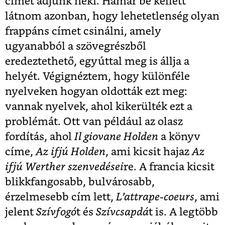
címet adjunk neki. Hamar be kellett
látnom azonban, hogy lehetetlenség olyan
frappáns címet csinálni, amely
ugyanabból a szövegrészből
eredeztethető, egyúttal meg is állja a
helyét. Végignéztem, hogy különféle
nyelveken hogyan oldották ezt meg:
vannak nyelvek, ahol kikerülték ezt a
problémát. Ott van például az olasz
fordítás, ahol
Il giovane Holden
a könyv
címe,
Az ifjú Holden
, ami kicsit hajaz
Az
ifjú Werther szenvedései
re. A francia kicsit
blikkfangosabb, bulvárosabb,
érzelmesebb cím lett,
L’attrape-coeurs
, ami
jelent
Szívfogó
t és
Szívcsapdá
t is. A legtöbb