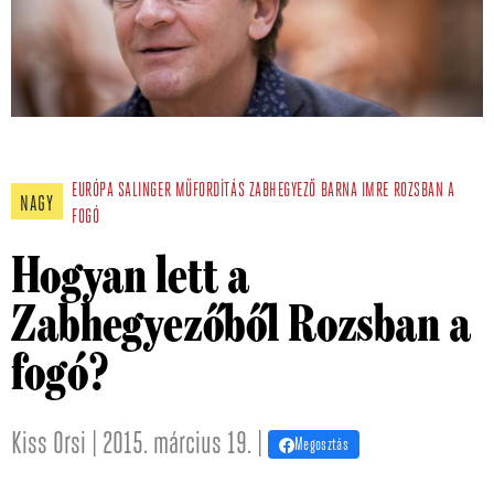
EURÓPA
SALINGER
MŰFORDÍTÁS
ZABHEGYEZŐ
BARNA IMRE
ROZSBAN A
NAGY
FOGÓ
Hogyan lett a
Zabhegyezőből Rozsban a
fogó?
Kiss Orsi | 2015. március 19. |
Megosztás