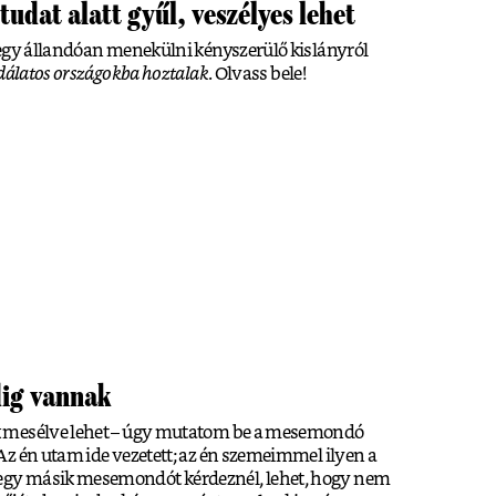
 tudat alatt gyűl, veszélyes lehet
 egy állandóan menekülni kényszerülő kislányról
dálatos országokba hoztalak
. Olvass bele!
ig vannak
 mesélve lehet – úgy mutatom be a mesemondó
z én utam ide vezetett; az én szemeimmel ilyen a
gy másik mesemondót kérdeznél, lehet, hogy nem