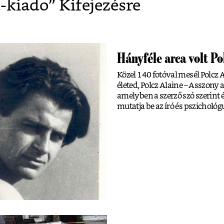
-kiado
” Kifejezésre
Hányféle arca volt P
Közel 140 fotóval mesél Polcz A
életed, Polcz Alaine – Asszony
amelyben a szerző szó szerint és
mutatja be az író és pszichológ