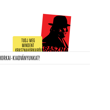
TUDJ MEG
MINDENT
KRASZNAHORKAIRÓL!
(CURRENT)
HORKAI-KIADVÁNYUNKAT!