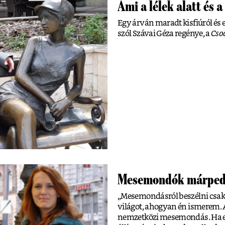
Ami a lélek alatt és a
Egy árván maradt kisfiúról és
szól Szávai Géza regénye, a
Cso
Mesemondók márped
„Mesemondásról beszélni csak
világot, ahogyan én ismerem. A
nemzetközi mesemondás. Ha e