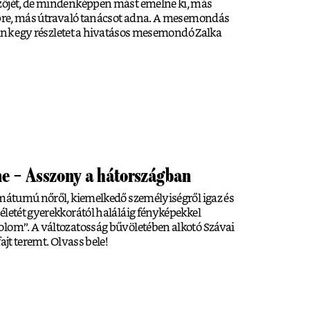
zőjét, de mindenképpen mást emelne ki, más
képre, más útravaló tanácsot adna. A mesemondás
atunk egy részletet a hivatásos mesemondó Zalka
ine – Asszony a hátországban
rmátumú nőről, kiemelkedő személyiségről igaz és
életét gyerekkorától haláláig fényképekkel
olom”. A változatosság bűvöletében alkotó Szávai
ajt teremt. Olvass bele!