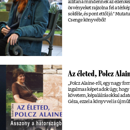
állítaná mindennek az ellenke
ösvényeket rajzolna fel a tér
sokféle, és pont ettől jó." Mut
Csenge könyvéből!
Az életed, Polcz Ala
„Polcz Alaine-ről, egy nagy fo
izgalmas képet adok úgy, hogy 
követem, képaláírásokkal adat
Géza, ezzel a könyvvel is új műf