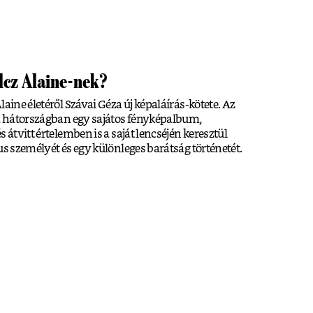
olcz Alaine-nek?
laine életéről Szávai Géza új képaláírás-kötete. Az
 a hátországban egy sajátos fényképalbum,
 átvitt értelemben is a saját lencséjén keresztül
us személyét és egy különleges barátság történetét.