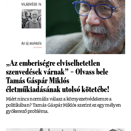
„Az emberiségre elviselhetetlen
szenvedések várnak” – Olvass bele
Tamás Gáspár Miklós
életműkiadásának utolsó kötetébe!
Miért nincs normális válasz a környezetvédelemre a
politikában? Tamás Gáspár Miklós szerint ez egy mélyen
gyökerező probléma.