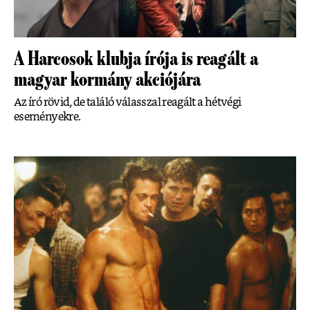
A Harcosok klubja írója is reagált a
magyar kormány akciójára
Az író rövid, de találó válasszal reagált a hétvégi
eseményekre.