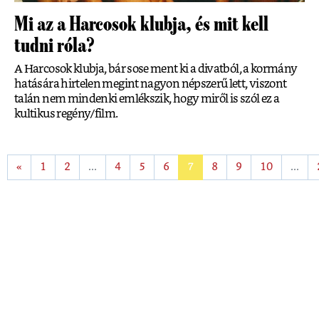
Mi az a Harcosok klubja, és mit kell
tudni róla?
A Harcosok klubja, bár sose ment ki a divatból, a kormány
hatására hirtelen megint nagyon népszerű lett, viszont
talán nem mindenki emlékszik, hogy miről is szól ez a
kultikus regény/film.
«
1
2
...
4
5
6
7
8
9
10
...