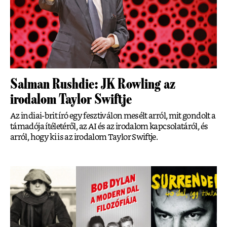
Salman Rushdie: JK Rowling az
irodalom Taylor Swiftje
Az indiai-brit író egy fesztiválon mesélt arról, mit gondolt a
támadója ítéletéről, az AI és az irodalom kapcsolatáról, és
arról, hogy ki is az irodalom Taylor Swiftje.