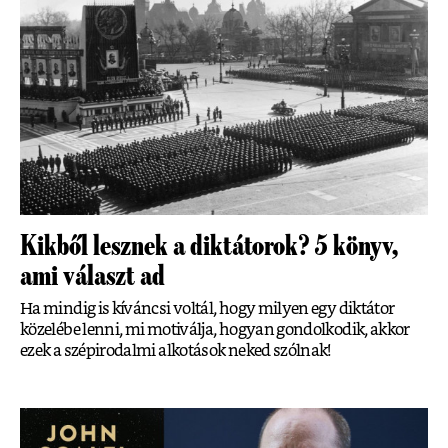
Kikből lesznek a diktátorok? 5 könyv,
ami választ ad
Ha mindig is kíváncsi voltál, hogy milyen egy diktátor
közelébe lenni, mi motiválja, hogyan gondolkodik, akkor
ezek a szépirodalmi alkotások neked szólnak!