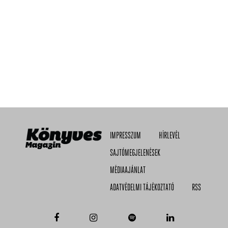
IMPRESSZUM
HÍRLEVÉL
SAJTÓMEGJELENÉSEK
MÉDIAAJÁNLAT
ADATVÉDELMI TÁJÉKOZTATÓ
RSS