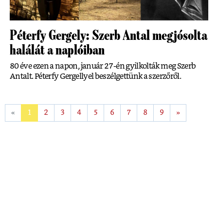
Péterfy Gergely: Szerb Antal megjósolta
halálát a naplóiban
80 éve ezen a napon, január 27-én gyilkolták meg Szerb
Antalt. Péterfy Gergellyel beszélgettünk a szerzőről.
«
1
2
3
4
5
6
7
8
9
»