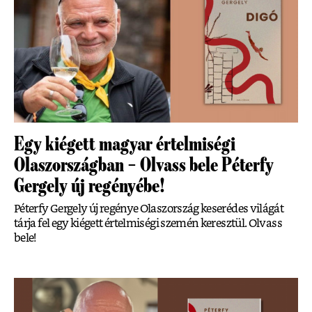
Egy kiégett magyar értelmiségi
Olaszországban – Olvass bele Péterfy
Gergely új regényébe!
Péterfy Gergely új regénye Olaszország keserédes világát
tárja fel egy kiégett értelmiségi szemén keresztül. Olvass
bele!