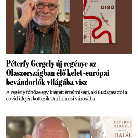
Péterfy Gergely új regénye az
Olaszországban élő kelet-európai
bevándorlók világába visz
A regény főhőse egy kiégett értelmiségi, aki Budapestről a
covid idején költözik Umbria ősi városába.