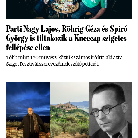
Parti Nagy Lajos, Röhrig Géza és Spiró
György is tiltakozik a Kneecap szigetes
fellépése ellen
Több mint 170 művész, köztük számos író írta alá azt a
Sziget Fesztivál szerevezőinek szóló petíciót.