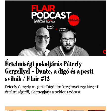
Értelmiségi pokoljárás Péterfy
Gergellyel – Dante, a digó és a pesti
svihák / Flair #12
Péterfy Gergely megírta Digó című regényét egy kiégett
értelmiségiről, aki megjárja a poklot. Podcast.