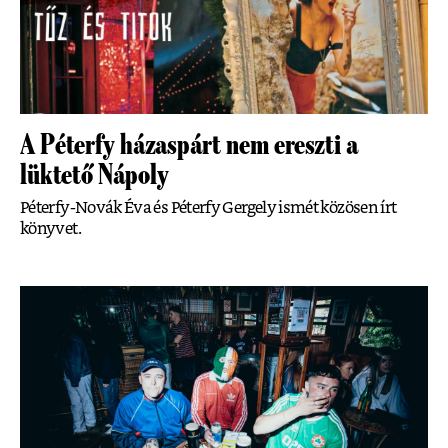
A Péterfy házaspárt nem ereszti a
lüktető Nápoly
Péterfy-Novák Éva és Péterfy Gergely ismét közösen írt
könyvet.