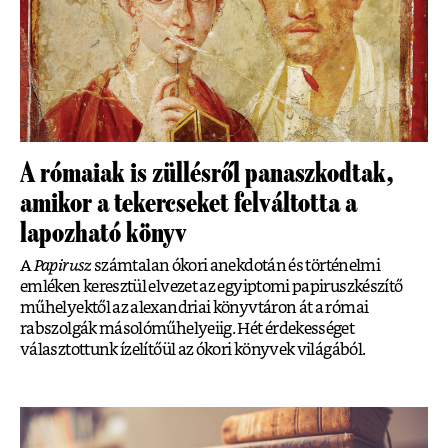
A rómaiak is züllésről panaszkodtak,
amikor a tekercseket felváltotta a
lapozható könyv
A
Papirusz
számtalan ókori anekdotán és történelmi
emléken keresztül elvezet az egyiptomi papiruszkészítő
műhelyektől az alexandriai könyvtáron át a római
rabszolgák másolóműhelyeiig. Hét érdekességet
választottunk ízelítőül az ókori könyvek világából.