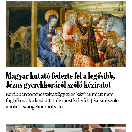
Magyar kutató fedezte fel a legősibb,
Jézus gyerekkoráról szóló kéziratot
Korábban történészek az ügyetlen kézírás miatt nem
foglalkoztak a kézirattal, de most kiderült: Jézusról szóló
apokrif evangéliumból való.