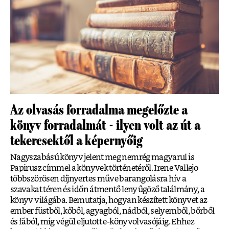
Az olvasás forradalma megelőzte a
könyv forradalmát - ilyen volt az út a
tekercsektől a képernyőig
Nagyszabású könyv jelent meg nemrég magyarul is
Papirusz címmel a könyvek történetéről. Irene Vallejo
többszörösen díjnyertes műve barangolásra hív a
szavakat téren és időn átmentő lenyűgöző találmány, a
könyv világába. Bemutatja, hogyan készített könyvet az
ember füstből, kőből, agyagból, nádból, selyemből, bőrből
és fából, míg végül eljutott e-könyvolvasójáig. Ehhez