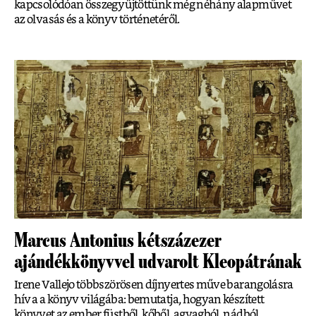
kapcsolódóan összegyűjtöttünk még néhány alapművet
az olvasás és a könyv történetéről.
Marcus Antonius kétszázezer
ajándékkönyvvel udvarolt Kleopátrának
Irene Vallejo többszörösen díjnyertes műve barangolásra
hív a a könyv világába: bemutatja, hogyan készített
könyvet az ember füstből, kőből, agyagból, nádból,