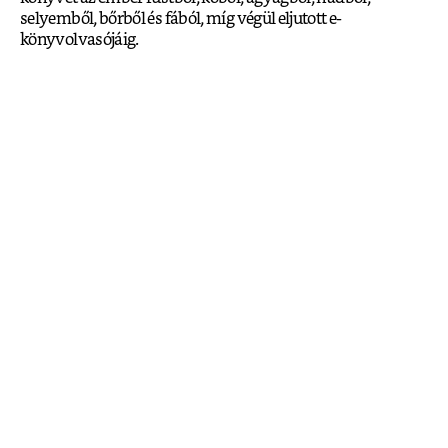
selyemből, bőrből és fából, míg végül eljutott e-
könyvolvasójáig.