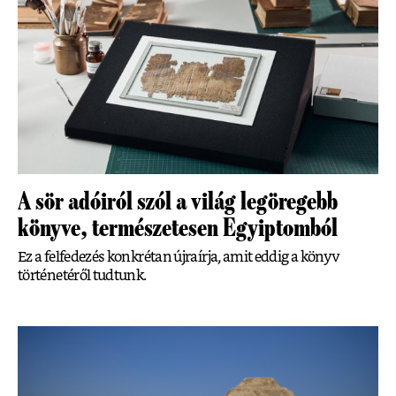
A sör adóiról szól a világ legöregebb
könyve, természetesen Egyiptomból
Ez a felfedezés konkrétan újraírja, amit eddig a könyv
történetéről tudtunk.