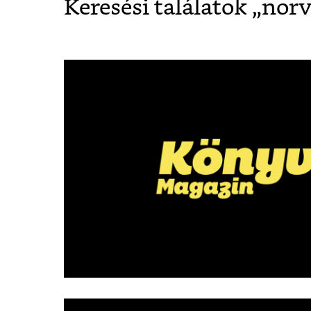
Keresési találatok „
norv