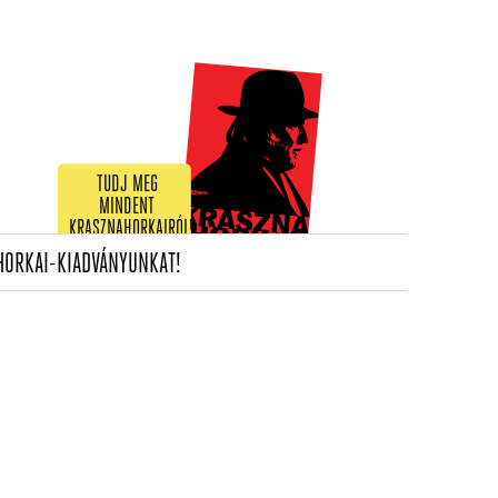
TUDJ MEG
MINDENT
KRASZNAHORKAIRÓL!
(CURRENT)
HORKAI-KIADVÁNYUNKAT!