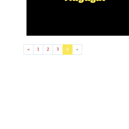
«
1
2
3
4
»