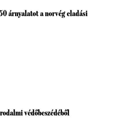
50 árnyalatot a norvég eladási
 irodalmi védőbeszédéből