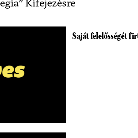
egia
” Kifejezésre
Saját felelősségét fi