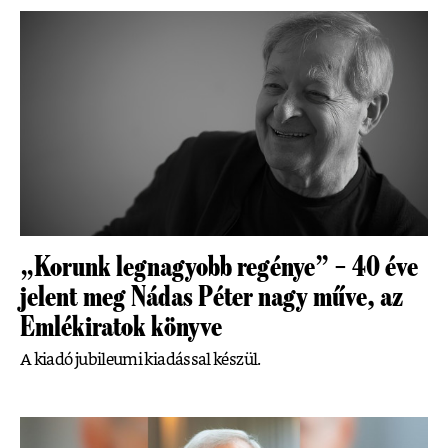
„Korunk legnagyobb regénye” – 40 éve
jelent meg Nádas Péter nagy műve, az
Emlékiratok könyve
A kiadó jubileumi kiadással készül.