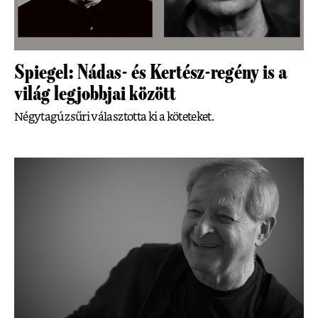
Spiegel: Nádas- és Kertész-regény is a
világ legjobbjai között
Négytagú zsűri választotta ki a köteteket.