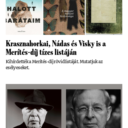
Krasznahorkai, Nádas és Visky is a
Merítés-díj tízes listáján
Kihírdették a Merítés-díj rövidlistáját. Mutatjuk az
esélyeseket.