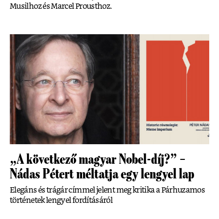
Musilhoz és Marcel Prousthoz.
„A következő magyar Nobel-díj?” –
Nádas Pétert méltatja egy lengyel lap
Elegáns és trágár címmel jelent meg kritika a Párhuzamos
történetek lengyel fordításáról