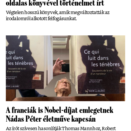
oldalas könyvével történelmet írt
Végtelen hosszú könyvek, amik megváltoztatták az
irodalomról alkotott felfogásunkat.
A franciák is Nobel-díjat emlegetnek
Nádas Péter életműve kapcsán
Az írót szívesen hasonlítják Thomas Mannhoz, Robert