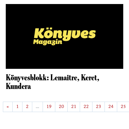
Könyvesblokk: Lemaitre, Keret,
Kundera
«
1
2
...
19
20
21
22
23
24
25