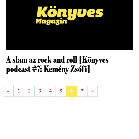
A slam az rock and roll [Könyves
podcast #7: Kemény Zsófi]
«
1
2
3
4
5
6
7
»