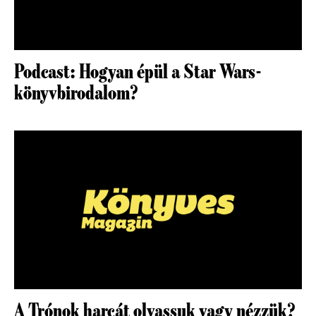
Podcast: Hogyan épül a Star Wars-
könyvbirodalom?
A Trónok harcát olvassuk vagy nézzük?