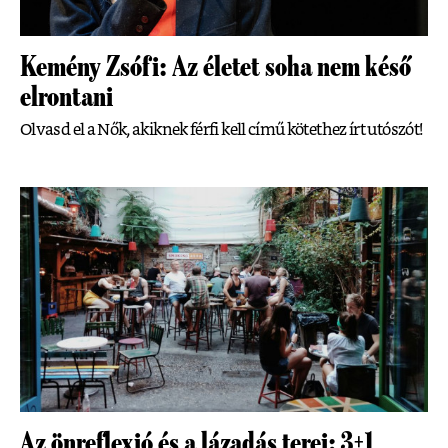
Kemény Zsófi: Az életet soha nem késő
elrontani
Olvasd el a Nők, akiknek férfi kell című kötethez írt utószót!
Az önreflexió és a lázadás terei: 3+1