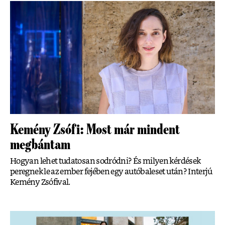
Kemény Zsófi: Most már mindent
megbántam
Hogyan lehet tudatosan sodródni? És milyen kérdések
peregnek le az ember fejében egy autóbaleset után? Interjú
Kemény Zsófival.