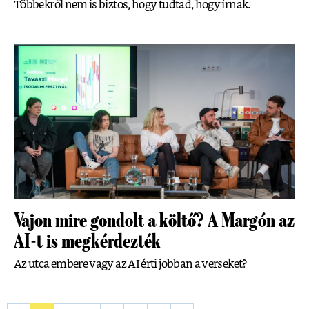
Többekről nem is biztos, hogy tudtad, hogy írnak.
Vajon mire gondolt a költő? A Margón az
AI-t is megkérdezték
Az utca embere vagy az AI érti jobban a verseket?