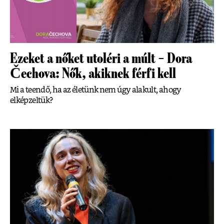
Ezeket a nőket utoléri a múlt – Dora
Čechova: Nők, akiknek férfi kell
Mi a teendő, ha az életünk nem úgy alakult, ahogy
elképzeltük?