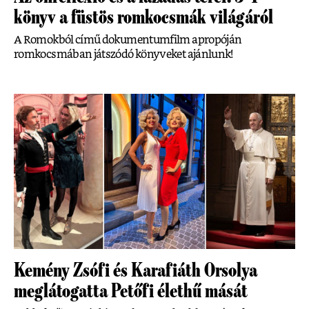
könyv a füstös romkocsmák világáról
A Romokból című dokumentumfilm apropóján
romkocsmában játszódó könyveket ajánlunk!
Kemény Zsófi és Karafiáth Orsolya
meglátogatta Petőfi élethű mását