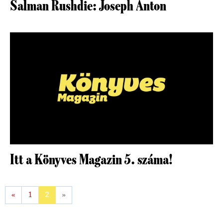
Salman Rushdie: Joseph Anton
Itt a Könyves Magazin 5. száma!
«
1
2
»