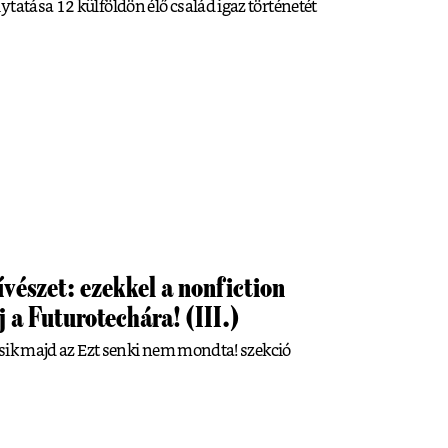
tatása 12 külföldön élő család igaz történetét
vészet: ezekkel a nonfiction
 a Futurotechára! (III.)
 esik majd az Ezt senki nem mondta! szekció