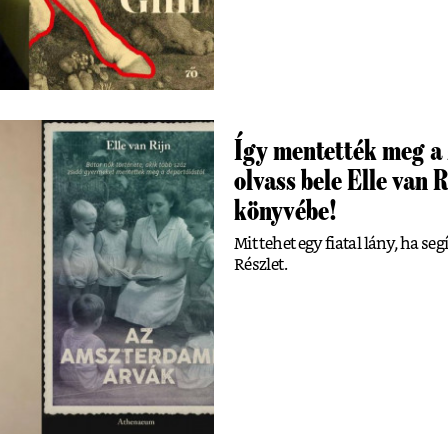
Így mentették meg a 
olvass bele Elle van 
könyvébe!
Mit tehet egy fiatal lány, ha s
Részlet.