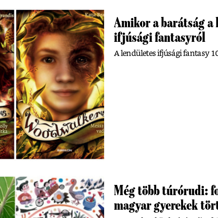
Amikor a barátság a
ifjúsági fantasyról
A lendületes ifjúsági fantasy 10
Még több túrórudi: fo
magyar gyerekek tör