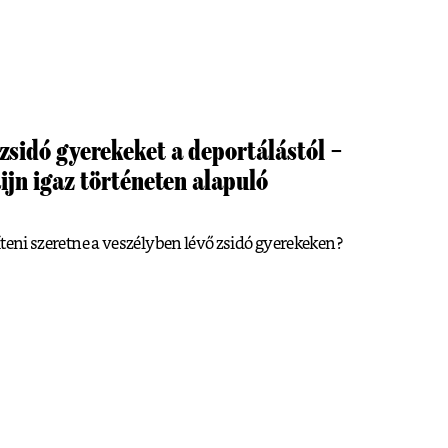
zsidó gyerekeket a deportálástól –
Rijn igaz történeten alapuló
egíteni szeretne a veszélyben lévő zsidó gyerekeken?