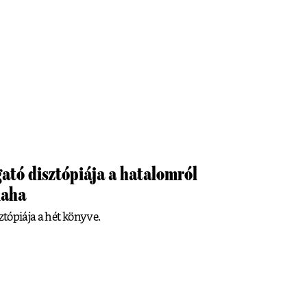
ató disztópiája a hatalomról
laha
ztópiája a hét könyve.