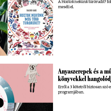
A Hoztok nekünk túrórudit? foly
meséli el.
Anyaszerepek és a mű
könyvekkel hangolódj
Erről a 3 kötetről biztosan szó
programjában.