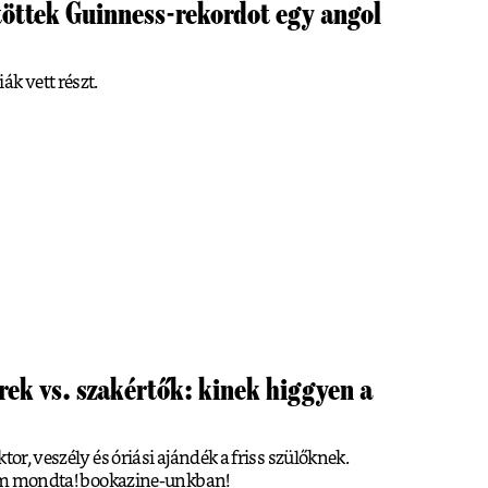
öttek Guinness-rekordot egy angol
ák vett részt.
rek vs. szakértők: kinek higgyen a
tor, veszély és óriási ajándék a friss szülőknek.
 nem mondta! bookazine-unkban!