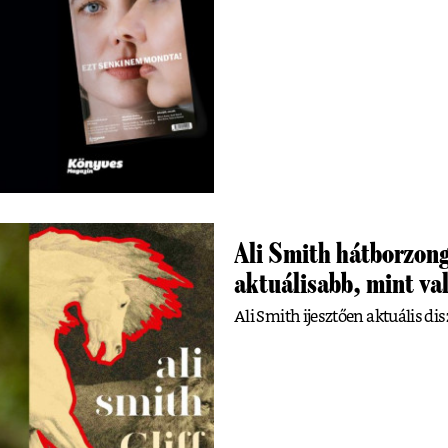
Ali Smith hátborzong
aktuálisabb, mint va
Ali Smith ijesztően aktuális dis