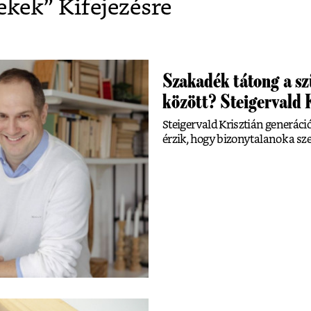
ekek
” Kifejezésre
Szakadék tátong a sz
között? Steigervald K
Steigervald Krisztián generáci
érzik, hogy bizonytalanok a s