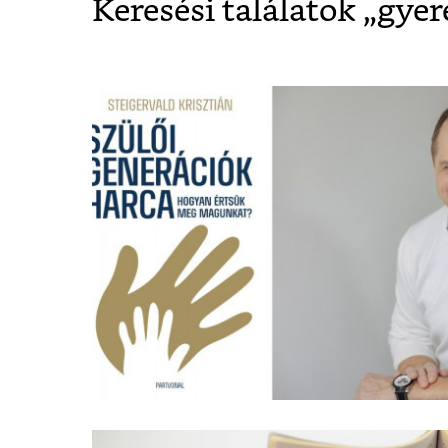
Keresési találatok „
gyer