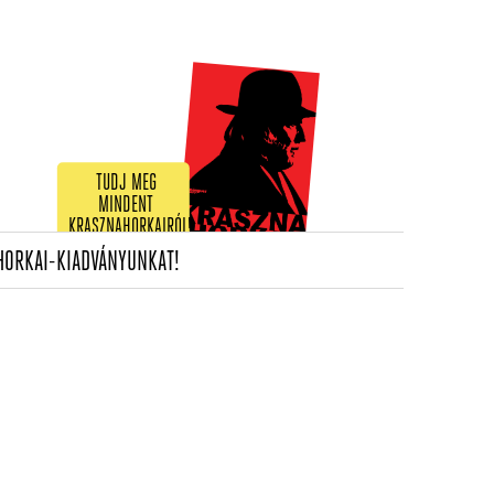
TUDJ MEG
MINDENT
KRASZNAHORKAIRÓL!
(CURRENT)
HORKAI-KIADVÁNYUNKAT!