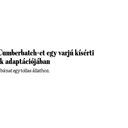
Cumberbatch-et egy varjú kísérti
k adaptációjában
 bánat egy tollas állathoz.