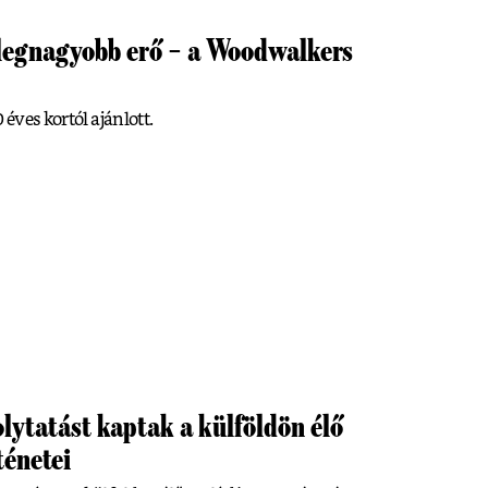
 legnagyobb erő – a Woodwalkers
 éves kortól ajánlott.
lytatást kaptak a külföldön élő
ténetei