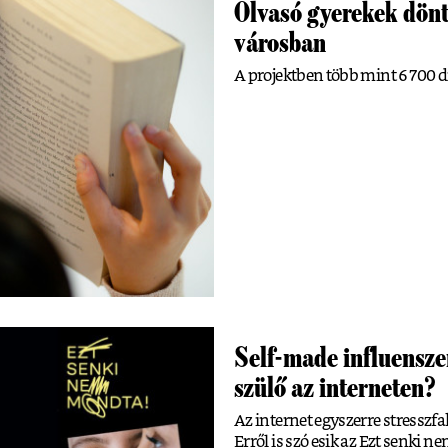
Olvasó gyerekek dönt
városban
A projektben több mint 6700 di
Self-made influensze
szülő az interneten?
Az internet egyszerre stresszfak
Erről is szó esik az Ezt senki