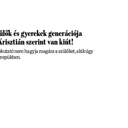
ülők és gyerekek generációja
risztián szerint van kiút!
ókutató nem hagyja magára a szülőket, akik úgy
zerepükben.