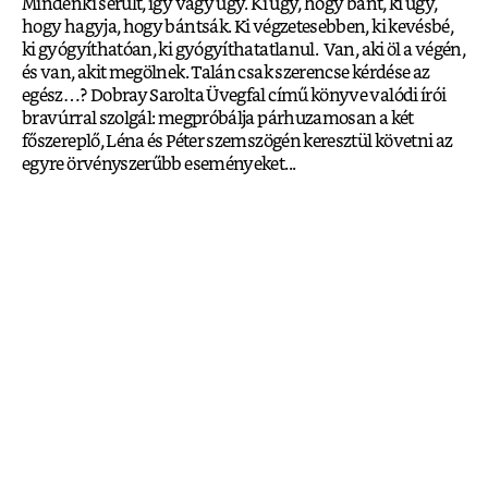
Mindenki sérült, így vagy úgy. Ki úgy, hogy bánt, ki úgy,
hogy hagyja, hogy bántsák. Ki végzetesebben, ki kevésbé,
ki gyógyíthatóan, ki gyógyíthatatlanul. Van, aki öl a végén,
és van, akit megölnek. Talán csak szerencse kérdése az
egész…? Dobray Sarolta Üvegfal című könyve valódi írói
bravúrral szolgál: megpróbálja párhuzamosan a két
főszereplő, Léna és Péter szemszögén keresztül követni az
egyre örvényszerűbb eseményeket...