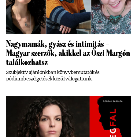
Nagymamák, gyász és intimitás –
Magyar szerzők, akikkel az Őszi Margón
találkozhatsz
Szubjektív ajánlónkban könyvbemutatók és
pódiumbeszélgetések közül válogattunk.