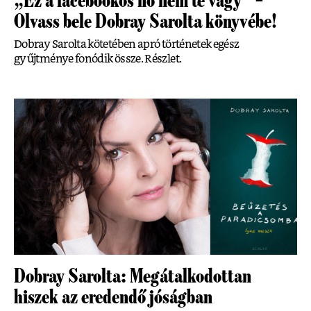
„Ez a facebookos nő nem te vagy” –
Olvass bele Dobray Sarolta könyvébe!
Dobray Sarolta kötetében apró történetek egész
gyűjtménye fonódik össze. Részlet.
Dobray Sarolta: Megátalkodottan
hiszek az eredendő jóságban