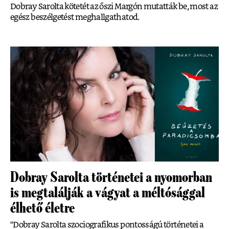
Dobray Sarolta kötetét az őszi Margón mutatták be, most az
egész beszélgetést meghallgathatod.
Dobray Sarolta történetei a nyomorban
is megtalálják a vágyat a méltósággal
élhető életre
"Dobray Sarolta szociografikus pontosságú történetei a