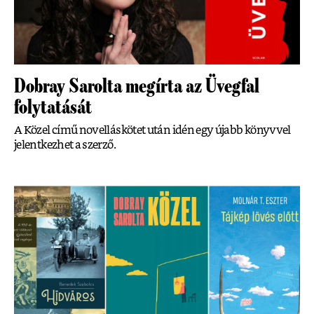
Dobray Sarolta megírta az Üvegfal
folytatását
A Közel című novelláskötet után idén egy újabb könyvvel
jelentkezhet a szerző.