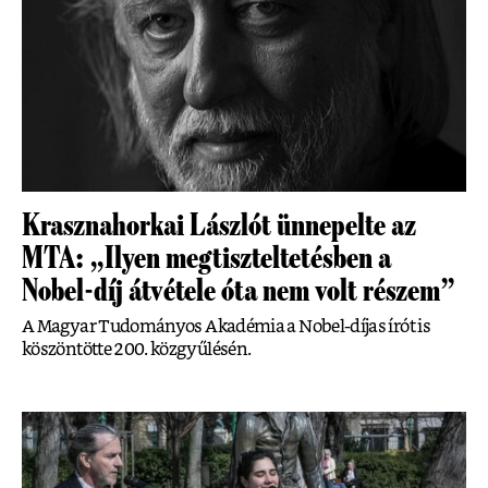
Krasznahorkai Lászlót ünnepelte az
MTA: „Ilyen megtiszteltetésben a
Nobel-díj átvétele óta nem volt részem”
A Magyar Tudományos Akadémia a Nobel-díjas írót is
köszöntötte 200. közgyűlésén.