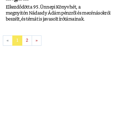
Elkezdődött a 95. Ünnepi Könyvhét, a
megnyitón Nádasdy Ádám pénzről és mecénásokról
beszélt, és témát is javasolt írótársainak.
«
1
2
»