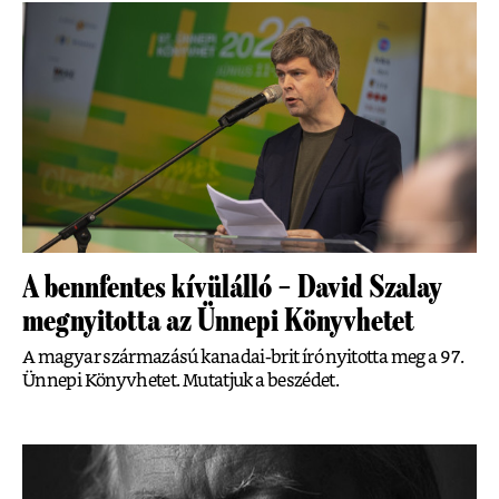
A bennfentes kívülálló – David Szalay
megnyitotta az Ünnepi Könyvhetet
A magyar származású kanadai-brit író nyitotta meg a 97.
Ünnepi Könyvhetet. Mutatjuk a beszédet.