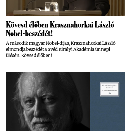
Kövesd élőben Krasznahorkai László
Nobel-beszédét!
A második magyar Nobel-díjas, Krasznahorkai László
elmondja beszédét a Svéd Királyi Akadémia ünnepi
ülésén. Kövesd élőben!