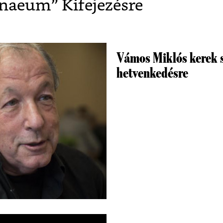
enaeum
” Kifejezésre
Vámos Miklós kerek s
hetvenkedésre