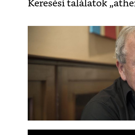
Keresési találatok „
ath