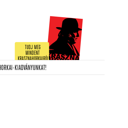
TUDJ MEG
MINDENT
KRASZNAHORKAIRÓL!
(CURRENT)
HORKAI-KIADVÁNYUNKAT!