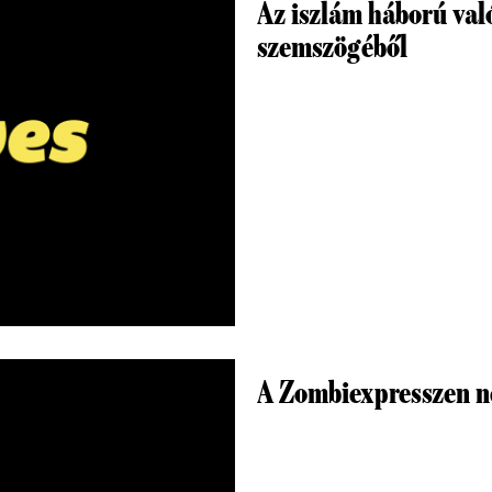
Az iszlám háború val
szemszögéből
A Zombiexpresszen n