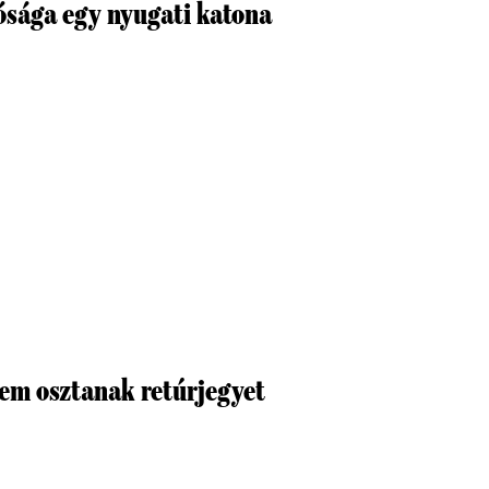
ósága egy nyugati katona
em osztanak retúrjegyet