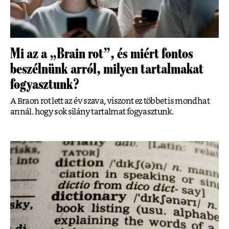
Mi az a „Brain rot”, és miért fontos
beszélnünk arról, milyen tartalmakat
fogyasztunk?
A Braon rot lett az év szava, viszont ez többet is mondhat
annál. hogy sok silány tartalmat fogyasztunk.