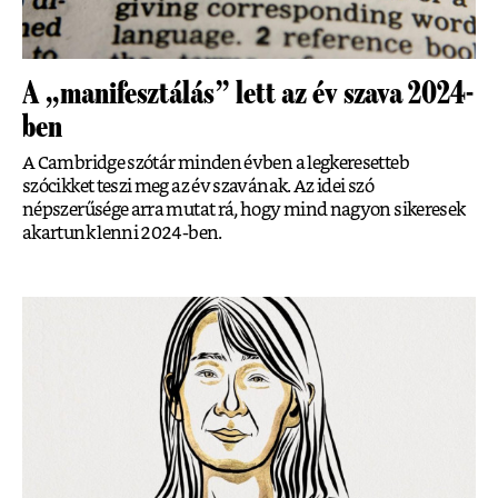
A „manifesztálás” lett az év szava 2024-
ben
A Cambridge szótár minden évben a legkeresetteb
szócikket teszi meg az év szavának. Az idei szó
népszerűsége arra mutat rá, hogy mind nagyon sikeresek
akartunk lenni 2024-ben.