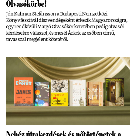
Olvasókörbe!
Jón Kalman Stefánsson a Budapesti Nemzetközi
Könyvfesztivál díszvendégeként érkezik Magyarországra,
egy rendkívüli Margó Olvasókör keretében pedig olvasói
kérdésekre válaszol, és mesél Árkok az esőben című,
tavasszal megjelent kötetéről.
Nehéz újrakezdések és nőtörténetek a