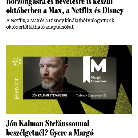
Borzongásra és nevetésre is készül
októberben a Max, a Netflix és Disney
A Netflix, a Max és a Disney kínálatból válogattunk
októbertől látható adaptációkat.
Jón Kalman Stefánssonnal
beszélgetnél? Gyere a Margó