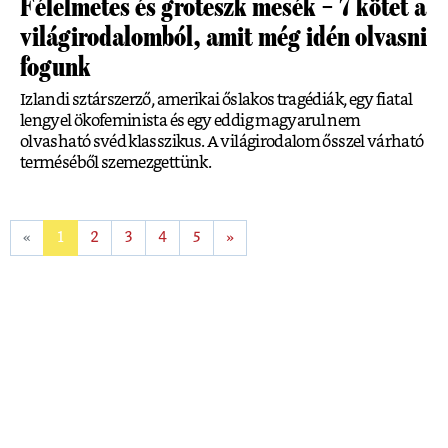
Félelmetes és groteszk mesék – 7 kötet a
világirodalomból, amit még idén olvasni
fogunk
Izlandi sztárszerző, amerikai őslakos tragédiák, egy fiatal
lengyel ökofeminista és egy eddig magyarul nem
olvasható svéd klasszikus. A világirodalom ősszel várható
terméséből szemezgettünk.
«
1
2
3
4
5
»