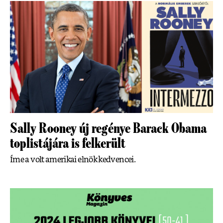
Sally Rooney új regénye Barack Obama
toplistájára is felkerült
Íme a volt amerikai elnök kedvencei.