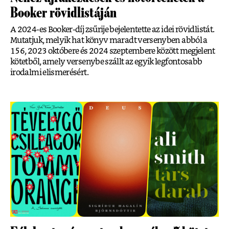
Booker rövidlistáján
A 2024-es Booker-díj zsűrije bejelentette az idei rövidlistát.
Mutatjuk, melyik hat könyv maradt versenyben abból a
156, 2023 októbere és 2024 szeptembere között megjelent
kötetből, amely versenybe szállt az egyik legfontosabb
irodalmi elismerésért.