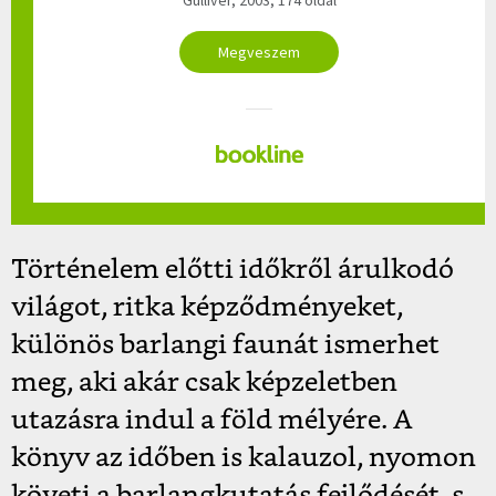
Megveszem
Történelem előtti időkről árulkodó
világot, ritka képződményeket,
különös barlangi faunát ismerhet
meg, aki akár csak képzeletben
utazásra indul a föld mélyére. A
könyv az időben is kalauzol, nyomon
követi a barlangkutatás fejlődését, s