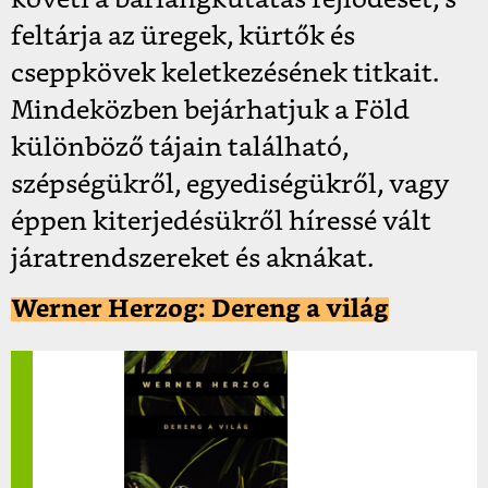
feltárja az üregek, kürtők és
cseppkövek keletkezésének titkait.
Mindeközben bejárhatjuk a Föld
különböző tájain található,
szépségükről, egyediségükről, vagy
éppen kiterjedésükről híressé vált
járatrendszereket és aknákat.
Werner Herzog: Dereng a világ