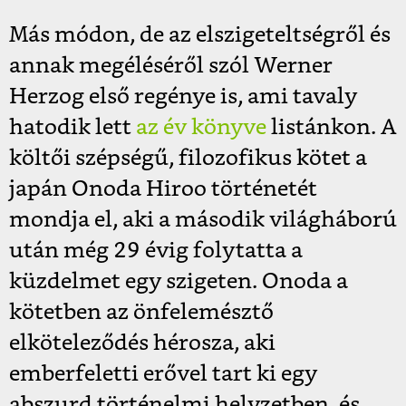
Más módon, de az elszigeteltségről és
annak megéléséről szól Werner
Herzog első regénye is, ami tavaly
hatodik lett
az év könyve
listánkon. A
költői szépségű, filozofikus kötet a
japán Onoda Hiroo történetét
mondja el, aki a második világháború
után még 29 évig folytatta a
küzdelmet egy szigeten. Onoda a
kötetben az önfelemésztő
elköteleződés hérosza, aki
emberfeletti erővel tart ki egy
abszurd történelmi helyzetben, és