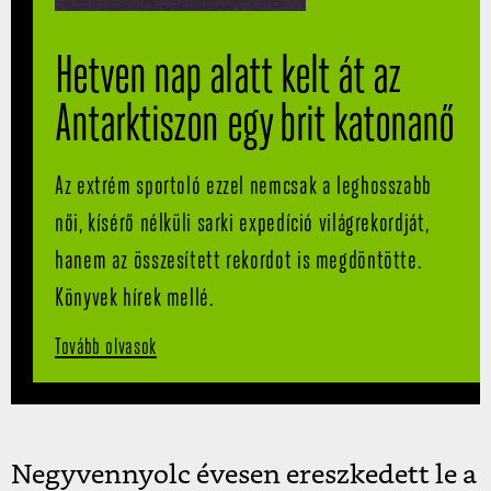
Hetven nap alatt kelt át az
Antarktiszon egy brit katonanő
Az extrém sportoló ezzel nemcsak a leghosszabb
női, kísérő nélküli sarki expedíció világrekordját,
hanem az összesített rekordot is megdöntötte.
Könyvek hírek mellé.
Tovább olvasok
Negyvennyolc évesen ereszkedett le a