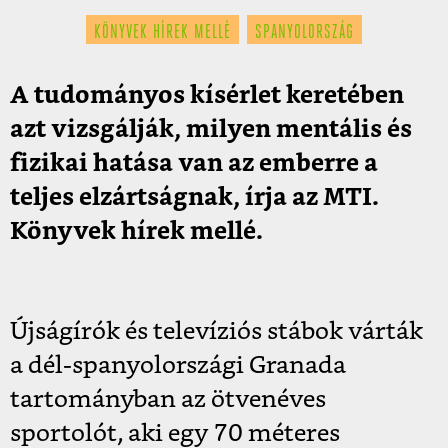
KÖNYVEK HÍREK MELLÉ
SPANYOLORSZÁG
A tudományos kísérlet keretében
azt vizsgálják, milyen mentális és
fizikai hatása van az emberre a
teljes elzártságnak, írja az MTI.
Könyvek hírek mellé.
Újságírók és televíziós stábok várták
a dél-spanyolországi Granada
tartományban az ötvenéves
sportolót, aki egy 70 méteres