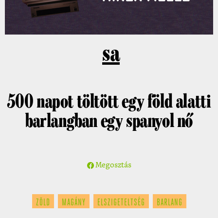
sa
500 napot töltött egy föld alatti
barlangban egy spanyol nő
Megosztás
ZÖLD
MAGÁNY
ELSZIGETELTSÉG
BARLANG