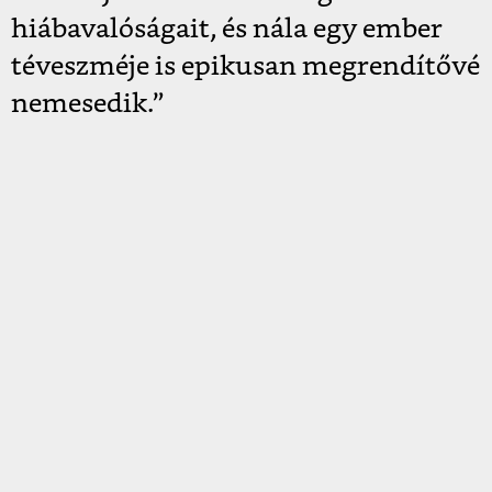
hiábavalóságait, és nála egy ember
téveszméje is epikusan megrendítővé
nemesedik.”