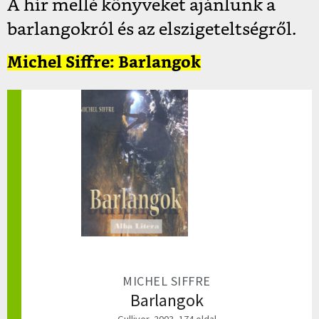
A hír mellé könyveket ajánlunk a
barlangokról és az elszigeteltségről.
Michel Siffre: Barlangok
MICHEL SIFFRE
Barlangok
Gulliver, 2003, 174 oldal