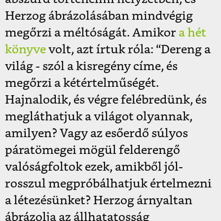
Herzog ábrázolásában mindvégig
megőrzi a méltóságát. Amikor
a hét
könyve
volt, azt írtuk róla: “Dereng a
világ - szól a kisregény címe, és
megőrzi a kétértelműségét.
Hajnalodik, és végre felébredünk, és
megláthatjuk a világot olyannak,
amilyen? Vagy az esőerdő súlyos
páratömegei mögül felderengő
valóságfoltok ezek, amikből jól-
rosszul megpróbálhatjuk értelmezni
a létezésünket? Herzog árnyaltan
ábrázolja az állhatatosság