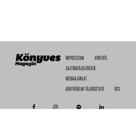
IMPRESSZUM
HÍRLEVÉL
SAJTÓMEGJELENÉSEK
MÉDIAAJÁNLAT
ADATVÉDELMI TÁJÉKOZTATÓ
RSS
© 2026 KÖNYVES MAGAZIN KFT.