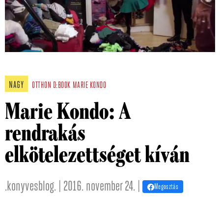
NAGY
OTTHON
D:BOOK
MARIE KONDO
Marie Kondo: A
rendrakás
elkötelezettséget kíván
.konyvesblog. | 2016. november 24. |
Megosztás