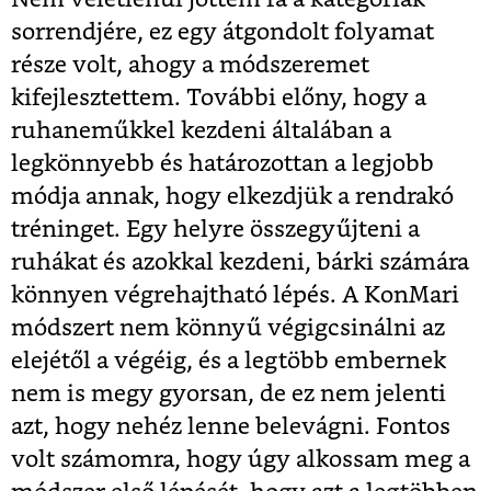
sorrendjére, ez egy átgondolt folyamat
része volt, ahogy a módszeremet
kifejlesztettem. További előny, hogy a
ruhaneműkkel kezdeni általában a
legkönnyebb és határozottan a legjobb
módja annak, hogy elkezdjük a rendrakó
tréninget. Egy helyre összegyűjteni a
ruhákat és azokkal kezdeni, bárki számára
könnyen végrehajtható lépés. A KonMari
módszert nem könnyű végigcsinálni az
elejétől a végéig, és a legtöbb embernek
nem is megy gyorsan, de ez nem jelenti
azt, hogy nehéz lenne belevágni. Fontos
volt számomra, hogy úgy alkossam meg a