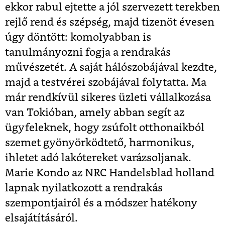
ekkor rabul ejtette a jól szervezett terekben
rejlő rend és szépség, majd tizenöt évesen
úgy döntött: komolyabban is
tanulmányozni fogja a rendrakás
művészetét. A saját hálószobájával kezdte,
majd a testvérei szobájával folytatta. Ma
már rendkívül sikeres üzleti vállalkozása
van Tokióban, amely abban segít az
ügyfeleknek, hogy zsúfolt otthonaikból
szemet gyönyörködtető, harmonikus,
ihletet adó lakótereket varázsoljanak.
Marie Kondo az NRC Handelsblad holland
lapnak nyilatkozott a rendrakás
szempontjairól és a módszer hatékony
elsajátításáról.