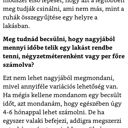
módszer első lépését, hogy azt a legtöbben
meg tudják csinálni, ami nem más, mint a
ruhák összegyűjtése egy helyre a
lakásban.
Meg tudnád becsülni, hogy nagyjából
mennyi időbe telik egy lakást rendbe
tenni, négyzetméterenként vagy per főre
számolva?
Ezt nem lehet nagyjából megmondani,
mivel annyiféle variációs lehetőség van.
Ha mégis kellene mondanom egy becsült
időt, azt mondanám, hogy egészében úgy
4-6 hónappal lehet számolni. De ha
egyszer valaki befejezi, addigra megszerzi