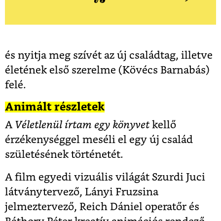
és nyitja meg szívét az új családtag, illetve
életének első szerelme (Kövécs Barnabás)
felé.
Animált részletek
A
Véletlenül írtam egy könyvet
kellő
érzékenységgel meséli el egy új család
születésének történetét.
A film egyedi vizuális világát
Szurdi Juci
látványtervező, Lányi Fruzsina
jelmeztervező, Reich Dániel operatőr és