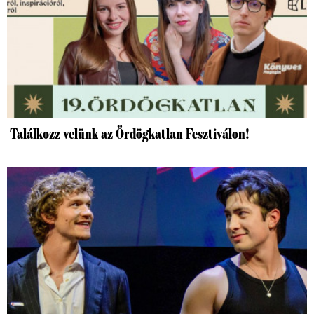
Találkozz velünk az Ördögkatlan Fesztiválon!