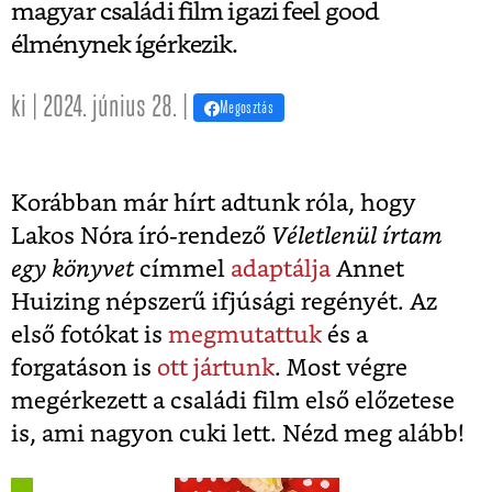
magyar családi film igazi feel good
élménynek ígérkezik.
ki | 2024. június 28. |
Megosztás
Korábban már hírt adtunk róla, hogy
Lakos Nóra író-rendező
Véletlenül írtam
egy könyvet
címmel
adaptálja
Annet
Huizing népszerű ifjúsági regényét. Az
első fotókat is
megmutattuk
és a
forgatáson is
ott jártunk
. Most végre
megérkezett a családi film első előzetese
is, ami nagyon cuki lett. Nézd meg alább!