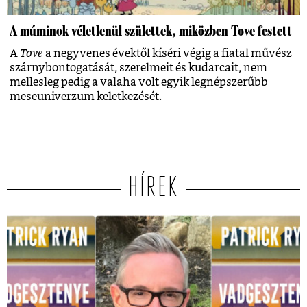
A múminok véletlenül születtek, miközben Tove festett
A
Tove
a negyvenes évektől kíséri végig a fiatal művész
szárnybontogatását, szerelmeit és kudarcait, nem
mellesleg pedig a valaha volt egyik legnépszerűbb
meseuniverzum keletkezését.
HÍREK