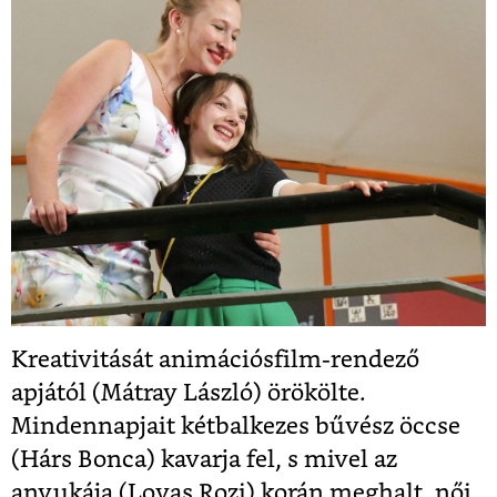
Kreativitását animációsfilm-rendező
apjától (Mátray László) örökölte.
Mindennapjait kétbalkezes bűvész öccse
(Hárs Bonca) kavarja fel, s mivel az
anyukája (Lovas Rozi) korán meghalt, női