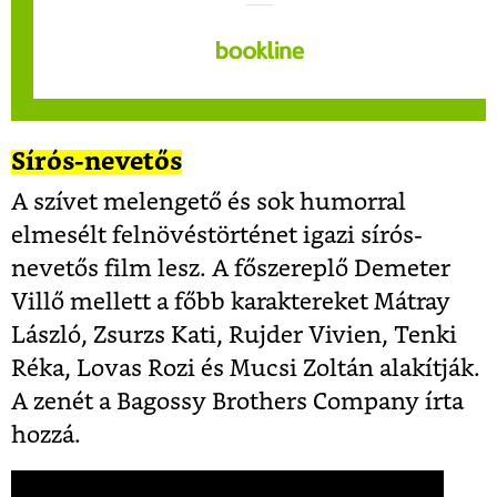
Sírós-nevetős
A szívet melengető és sok humorral
elmesélt felnövéstörténet igazi sírós-
nevetős film lesz. A főszereplő Demeter
Villő mellett a főbb karaktereket Mátray
László, Zsurzs Kati, Rujder Vivien, Tenki
Réka, Lovas Rozi és Mucsi Zoltán alakítják.
A zenét a Bagossy Brothers Company írta
hozzá.