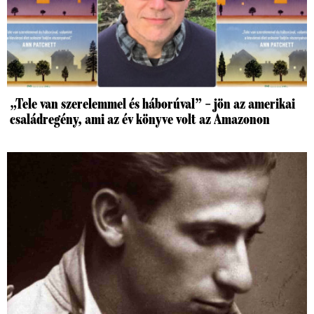
„Tele van szerelemmel és háborúval” – jön az amerikai
családregény, ami az év könyve volt az Amazonon