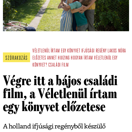
VÉLETLENÜL ÍRTAM EGY KÖNYVET
IFJÚSÁGI REGÉNY
LAKOS NÓRA
SZÓRAKOZÁS
ELŐZETES
ANNET HUIZING
HOGYAN ÍRTAM VÉLETLENÜL EGY
KÖNYVET?
CSALÁDI FILM
Végre itt a bájos családi
film, a Véletlenül írtam
egy könyvet előzetese
A holland ifjúsági regényből készülő