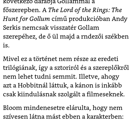
következő darabja Gollammal a
főszerepben. A
The Lord of the Rings: The
Hunt for Gollum
című produkcióban Andy
Serkis nemcsak visszatér Gollam
szerepéhez, de ő ül majd a rndezői székben
is.
Mivel ez a történet nem része az eredeti
trilógiának, így a sztoriról és a szereplőkről
nem lehet tudni semmit. Illetve, ahogy
azt a Hobbitnál láttuk, a kánon is inkább
csak kiindulásnak szolgált a filmeseknek.
Bloom mindenesetre elárulta, hogy nem
szívesen látna mást ebben a karakterben: