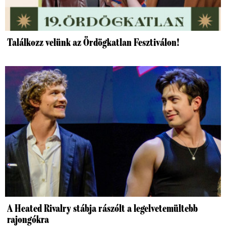
Találkozz velünk az Ördögkatlan Fesztiválon!
A Heated Rivalry stábja rászólt a legelvetemültebb
rajongókra