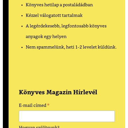
Könyves hetilap a postaládádban
Kézzel válogatott tartalmak
A legérdekesebb, legfontosabb könyves
anyagok egy helyen
Nem spammelünk, heti 1-2 levelet küldünk.
Könyves Magazin Hírlevél
*
E-mail címed
Hogyan szólítsunk?