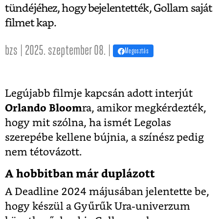
tündéjéhez, hogy bejelentették, Gollam saját
filmet kap.
bzs | 2025. szeptember 08. |
Megosztás
Legújabb filmje kapcsán adott interjút
Orlando Bloom
ra, amikor megkérdezték,
hogy mit szólna, ha ismét Legolas
szerepébe kellene bújnia, a színész pedig
nem tétovázott.
A hobbitban már duplázott
A Deadline 2024 májusában jelentette be,
hogy készül a Gyűrűk Ura-univerzum