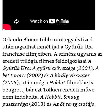
Orlando Bloom több mint egy évtized
után ragadhat ismét íjat a Gyűrűk Ura
franchise filmjeiben. A színész ugyanis az
eredeti trilógia filmes feldolgozásai
A
Gyűrűk Ura: A gyűrű szövetsége (2001), A
két torony (2002) és A király visszatér
(2003),
után még a
Hobbit
filmekbe is
beugrott, bár ezt Tolkien eredeti műve
nem indokolta.
A Hobbit: Smaug
pusztasága
(2013) és
Az öt sereg csatája