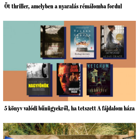
Öt thriller, amelyben a nyaralás rémálomba fordul
5 könyv valódi bűnügyekről, ha tetszett A fájdalom háza