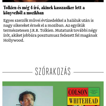
Tolkien és még 4 író, akinek kasszasiker lett a
könyveiből a mozikban
Egyes szerzők művei évtizedekkel a haláluk után is
nagy sikereket érnek el a moziban. Az egyikük
természetesen J.R.R. Tolkien. Mutatunk további négy
írót, akiket jobbára posztumusz fedezett fel magának
Hollywood.
SZÓRAKOZÁS