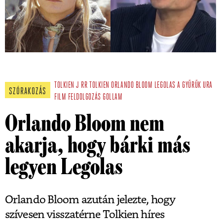
TOLKIEN
J RR TOLKIEN
ORLANDO BLOOM
LEGOLAS
A GYŰRŰK URA
SZÓRAKOZÁS
FILM
FELDOLGOZÁS
GOLLAM
Orlando Bloom nem
akarja, hogy bárki más
legyen Legolas
Orlando Bloom azután jelezte, hogy
szívesen visszatérne Tolkien híres