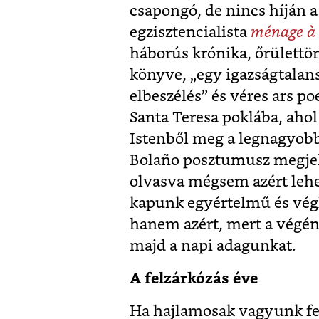
csapongó, de nincs híján a
egzisztencialista
ménage à 
háborús krónika, őrülettört
könyve, „egy igazságtalans
elbeszélés” és véres ars p
Santa Teresa poklába, ahol
Istenből meg a legnagyob
Bolaño posztumusz megjel
olvasva mégsem azért leh
kapunk egyértelmű és vég
hanem azért, mert a végén
majd a napi adagunkat.
A felzárkózás éve
Ha hajlamosak vagyunk fel