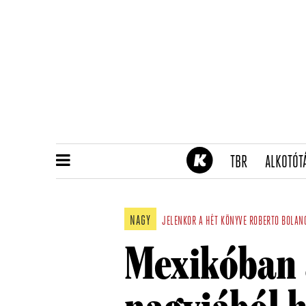
(CURRENT)
TBR
ALKOTÓT
NAGY
JELENKOR
A HÉT KÖNYVE
ROBERTO BOLAN
Mexikóban 