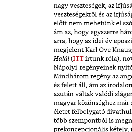
nagy veszteségek, az ifjús
veszteségekről és az ifjús
előtt nem mehetünk el szó
ám az, hogy egyszerre hár
arra, hogy az idei év eposz
megjelent Karl Ove Knausg
Halál
(
ITT
írtunk róla), n
Nápolyi-regényeinek nyitó
Mindhárom regény az ang
és felett áll, ám az irodal
azután váltak valódi sláger
magyar közönséghez már slá
életet felbolygató divathu
több szempontból is megneh
prekoncepcionális kétely,