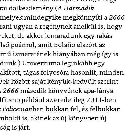
rai dalkezdemény (
A Harmadik
, melyek mindegyike megkönnyíti a
2666
grani ugyan a regénynek anélkül is, hogy
eket, de akkor lemaradunk egy rakás
lső poénról, amit Bolaño elszórt az
etmű ismeretének hiányában még így is
dunk.) Univerzuma leginkább egy
kított, tágas folyosóra hasonlít, minden
yek között saját kényük-kedvük szerint
A
2666
második könyvének apa-lánya
lfitano például az eredetileg 2011-ben
e Policeman
ben bukkan fel, és felbukkan
boldi is, akinek az új könyvben új
ág is járt.