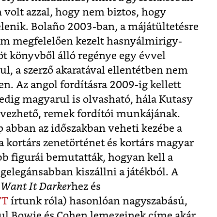
n volt azzal, hogy nem biztos, hogy
elenik. Bolaño 2003-ban, a májátültetésre
em megfelelően kezelt hasnyálmirigy-
öt könyvből álló regénye egy évvel
l, a szerző akaratával ellentétben nem
n. Az angol fordításra 2009-ig kellett
edig magyarul is olvasható, hála Kutasy
vezhető, remek fordítói munkájának.
p abban az időszakban veheti kezébe a
 kortárs zenetörténet és kortárs magyar
 figurái bemutatták, hogyan kell a
egelegánsabban kiszállni a játékból. A
 Want It Darker
hez és
TT
írtunk róla) hasonlóan nagyszabású,
sul Bowie és Cohen lemezeinek címe akár