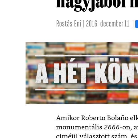
nagyjából h
Rostás Eni | 2016. december 11. |
Amikor Roberto Bolaño el
monumentális
2666
-on, 
címéül választott szám, é