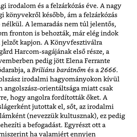
ági irodalom és a felzárkózás éve. A nagy
ági könyvekről később, ám a felzárkózás
 nélkül. A lemaradás nem túl jelentős,
om fronton is behozták, már elég indok
i jelzőt kapjon. A Könyvfesztiválra
ård Harcom-sagájának első része, a
ovemberben pedig jött Elena Ferrante
darabja, a
Briliáns barátnőm
és a
2666
.
olszász irodalmi hagyományokon kívül
om angolszász-orientáltsága miatt csak
re, hogy angolra fordították őket. A
gerként jutottak el, sőt, az irodalmi
llámként (nevezzük kultusznak), ez pedig
ezíti a befogadást. Egyrészt ott a
 miszerint ha valamiért ennyien