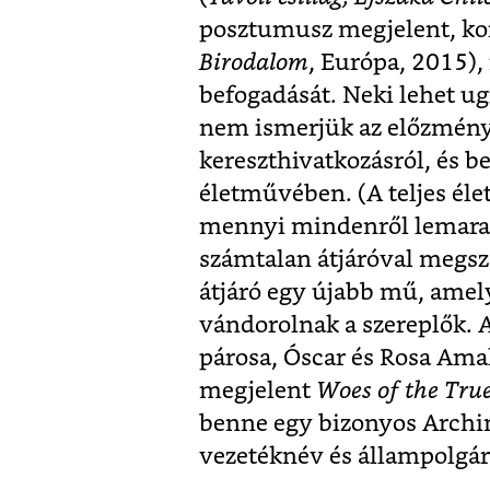
posztumusz megjelent, ko
Birodalom
, Európa, 2015)
befogadását. Neki lehet u
nem ismerjük az előzmény
kereszthivatkozásról, és be
életművében. (A teljes él
mennyi mindenről lemara
számtalan átjáróval megsza
átjáró egy újabb mű, amel
vándorolnak a szereplők. 
párosa, Óscar és Rosa Ama
megjelent
Woes of the Tru
benne egy bizonyos Archim
vezetéknév és állampolgárs