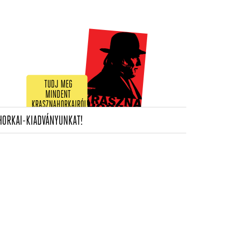
TUDJ MEG
MINDENT
KRASZNAHORKAIRÓL!
(CURRENT)
HORKAI-KIADVÁNYUNKAT!