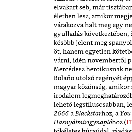
elvakart seb, már tisztába
életben lesz, amikor megj
várakozva halt meg egy n
gyulladás következtében, 
később jelent meg spanyolu
öt, hanem egyetlen kötetbe
várni, idén novembertől p
Mercédesz heroikusnak ne
Bolaño utolsó regényét ép
magyar közönség, amikor a
irodalom legmeghatározóbb
lehető legstílusosabban, l
2666
a
Blackstar
hoz, a
You
Hasnyálmirigynapló
hoz (
I
tökéletes búcsúdal, ráadá