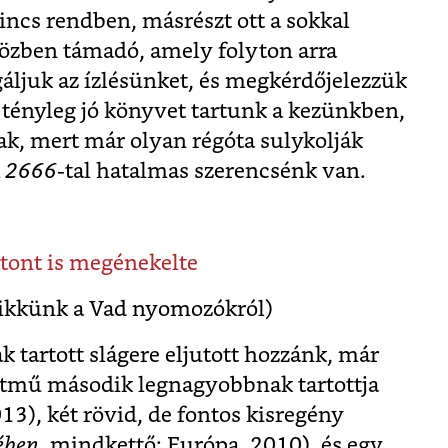
incs rendben, másrészt ott a sokkal
özben támadó, amely folyton arra
gáljuk az ízlésünket, és megkérdőjelezzük
 tényleg jó könyvet tartunk a kezünkben,
nak, mert már olyan régóta sulykolják
A
2666
-tal hatalmas szerencsénk van.
tont is megénekelte
cikkünk a Vad nyomozókról)
 tartott slágere eljutott hozzánk, már
etmű második legnagyobbnak tartottja
13), két rövid, de fontos kisregény
lében
, mindkettő: Európa, 2010), és egy