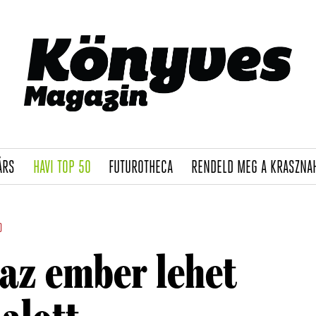
(CURRENT)
(CURRENT)
(CURRENT)
ÁRS
HAVI TOP 50
FUTUROTHECA
RENDELD MEG A KRASZNA
O
az ember lehet