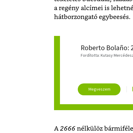
a regény alcímei is lehetn
hátborzongató egybeesés.
Roberto Bolaño: 
Fordította: Kutasy Mercédesz,
A
2666
nélkülöz bármiféle 