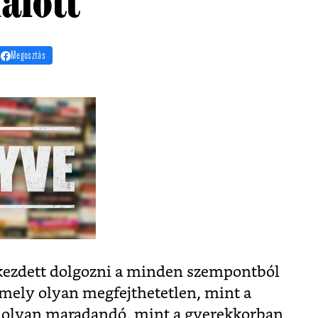
alott
Megosztás
kezdett dolgozni a minden szempontból
amely olyan megfejthetetlen, mint a
s olyan maradandó, mint a gyerekkorban