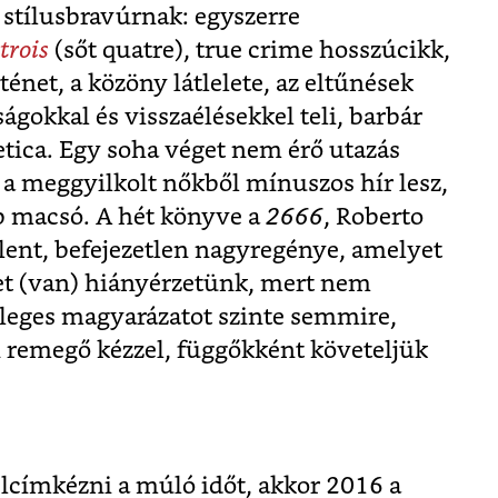
 stílusbravúrnak: egyszerre
trois
(sőt quatre), true crime hosszúcikk,
énet, a közöny látlelete, az eltűnések
ágokkal és visszaélésekkel teli, barbár
oetica. Egy soha véget nem érő utazás
 a meggyilkolt nőkből mínuszos hír lesz,
b macsó. A hét könyve a
2666
, Roberto
ent, befejezetlen nagyregénye, amelyet
et (van) hiányérzetünk, mert nem
leges magyarázatot szinte semmire,
 remegő kézzel, függőkként követeljük
címkézni a múló időt, akkor 2016 a