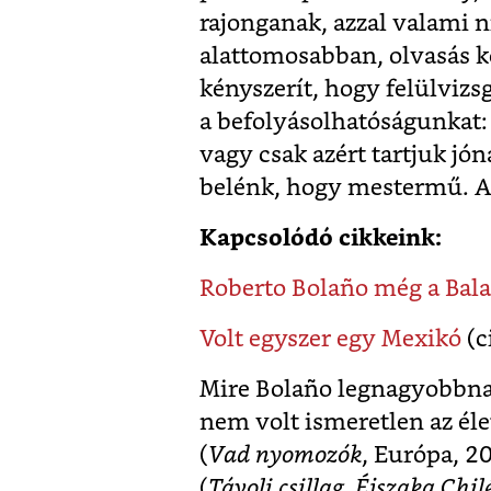
rajonganak, azzal valami n
alattomosabban, olvasás k
kényszerít, hogy felülvizs
a befolyásolhatóságunkat:
vagy csak azért tartjuk jó
belénk, hogy mestermű. 
Kapcsolódó cikkeink:
Roberto Bolaño még a Bala
Volt egyszer egy Mexikó
(
Mire Bolaño legnagyobbnak
nem volt ismeretlen az él
(
Vad nyomozók
, Európa, 20
(
Távoli csillag, Éjszaka Chi