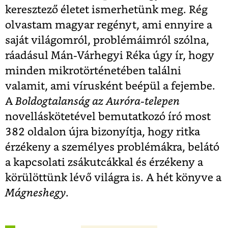
keresztező életet ismerhetünk meg. Rég
olvastam magyar regényt, ami ennyire a
saját világomról, problémáimról szólna,
ráadásul Mán-Várhegyi Réka úgy ír, hogy
minden mikrotörténetében találni
valamit, ami vírusként beépül a fejembe.
A
Boldogtalanság az Auróra-telepen
novelláskötetével bemutatkozó író most
382 oldalon újra bizonyítja, hogy ritka
érzékeny a személyes problémákra, belátó
a kapcsolati zsákutcákkal és érzékeny a
körülöttünk lévő világra is. A hét könyve a
Mágneshegy
.