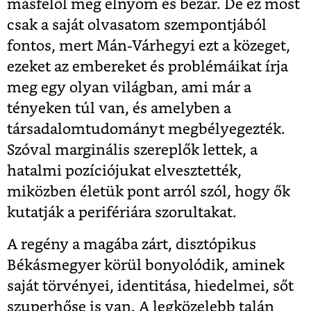
másfelől meg elnyom és bezár. De ez most
csak a saját olvasatom szempontjából
fontos, mert Mán-Várhegyi ezt a közeget,
ezeket az embereket és problémáikat írja
meg egy olyan világban, ami már a
tényeken túl van, és amelyben a
társadalomtudományt megbélyegezték.
Szóval marginális szereplők lettek, a
hatalmi pozíciójukat elvesztették,
miközben életük pont arról szól, hogy ők
kutatják a perifériára szorultakat.
A regény a magába zárt, disztópikus
Békásmegyer körül bonyolódik, aminek
saját törvényei, identitása, hiedelmei, sőt
szuperhőse is van. A legközelebb talán