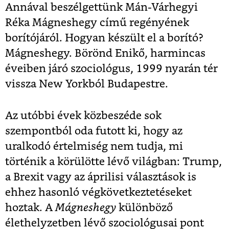
Annával beszélgettünk Mán-Várhegyi
Réka Mágneshegy című regényének
borítójáról. Hogyan készült el a borító?
Mágneshegy. Börönd Enikő, harmincas
éveiben járó szociológus, 1999 nyarán tér
vissza New Yorkból Budapestre.
Az utóbbi évek közbeszéde sok
szempontból oda futott ki, hogy az
uralkodó értelmiség nem tudja, mi
történik a körülötte lévő világban: Trump,
a Brexit vagy az áprilisi választások is
ehhez hasonló végkövetkeztetéseket
hoztak. A
Mágneshegy
különböző
élethelyzetben lévő szociológusai pont