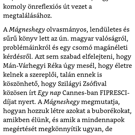
komoly önreflexiós út vezet a
megtalálásához.
A
Mágneshegy
olvasmányos, lendületes és
sűrű könyv lett az ún. magyar valóságról,
problémáinkról és egy csomó magánéleti
kérdésről. Azt sem szabad elfelejteni, hogy
Mán-Várhegyi Réka úgy mesél, hogy életre
kelnek a szereplői, talán ennek is
köszönhető, hogy Szilágyi Zsófival
közösen írt
Egy nap
Cannes-ban FIPRESCI-
díjat nyert. A
Mágneshegy
megmutatja,
hogyan hozzuk létre azokat a buborékokat,
amikben élünk, és amik a mindennapok
megértését megkönnyítik ugyan, de