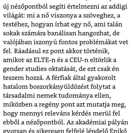
új nézőpontból segíti értelmezni az addigi
világát: mi a nő viszonya a szöveghez, a
testéhez, hogyan írhat egy nő, ami talán
sokak számára banálisan hangozhat, de
valójában iszonyú fontos problémákat vet
fel. Ráadásul ez pont akkor történik,
amikor az ELTE-n és a CEU-n eltörlik a
gender studies oktatását, de ezt csak én
teszem hozzá. A férfiak által gyakorolt
hatalom boszorkányüldözést folytat a
társadalmi nemek tudománya ellen,
miközben a regény pont azt mutatja meg,
hogy mennyi releváns kérdés merül fel
ebből a nézőpontból. Az akadémiai pályán
gyorsan és sikeresen felfelé lépdelő Enikő