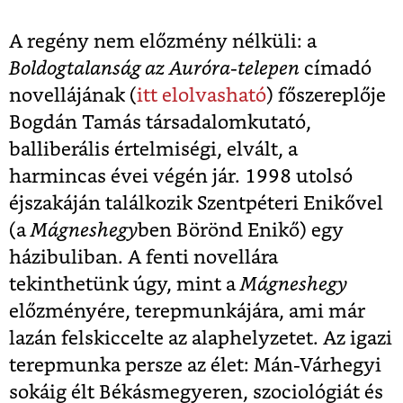
A regény nem előzmény nélküli: a
Boldogtalanság az Auróra-telepen
címadó
novellájának (
itt elolvasható
) főszereplője
Bogdán Tamás társadalomkutató,
balliberális értelmiségi, elvált, a
harmincas évei végén jár. 1998 utolsó
éjszakáján találkozik Szentpéteri Enikővel
(a
Mágneshegy
ben Börönd Enikő) egy
házibuliban. A fenti novellára
tekinthetünk úgy, mint a
Mágneshegy
előzményére, terepmunkájára, ami már
lazán felskiccelte az alaphelyzetet. Az igazi
terepmunka persze az élet: Mán-Várhegyi
sokáig élt Békásmegyeren, szociológiát és