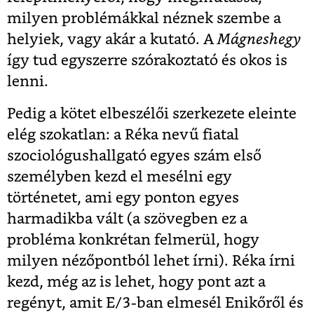
milyen problémákkal néznek szembe a
helyiek, vagy akár a kutató. A
Mágneshegy
így tud egyszerre szórakoztató és okos is
lenni.
Pedig a kötet elbeszélői szerkezete eleinte
elég szokatlan: a Réka nevű fiatal
szociológushallgató egyes szám első
személyben kezd el mesélni egy
történetet, ami egy ponton egyes
harmadikba vált (a szövegben ez a
probléma konkrétan felmerül, hogy
milyen nézőpontból lehet írni). Réka írni
kezd, még az is lehet, hogy pont azt a
regényt, amit E/3-ban elmesél Enikőről és