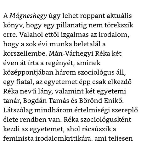
A
Mágneshegy
úgy lehet roppant aktuális
könyv, hogy egy pillanatig nem törekszik
erre. Valahol ettől izgalmas az irodalom,
hogy a sok évi munka beletalál a
korszellembe. Mán-Várhegyi Réka két
éven át írta a regényét, aminek
középpontjában három szociológus áll,
egy fiatal, az egyetemet épp csak elkezdő
Réka nevű lány, valamint két egyetemi
tanár, Bogdán Tamás és Börönd Enikő.
Látszólag mindhárom értelmiségi szereplő
élete rendben van. Réka szociológusként
kezdi az egyetemet, ahol rácsúszik a
feminista irodalomkritikára, ami teljesen