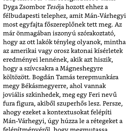
Dyga Zsombor
Tesó
ja hozott ehhez a
félbudapesti telephez, amit Mán-Várhegyi
most egyfajta főszereplőnek tett meg. Az
már önmagában iszonyú szórakoztató,
hogy az ott lakók tényleg olyanok, mintha
az amerikai vagy orosz katonai kísérletek
eredményei lennének, akik azt hiszik,
hogy a szívcsakra a Mágneshegyre
költözött. Bogdán Tamás terepmunkára
megy Békásmegyerre, ahol vannak
joviális szkinhedek, meg egy Feri nevű
fura figura, akiből szuperhős lesz. Persze,
ahogy ezeket a kontextusokat felépíti
Mán-Várhegyi, úgy húzza le a rétegeket a
felépítményéről, hogy megmutassa,