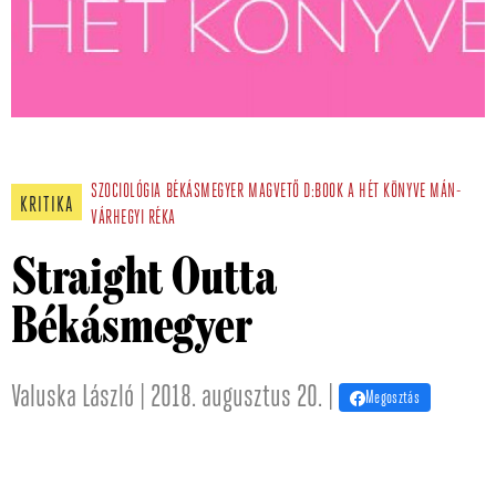
SZOCIOLÓGIA
BÉKÁSMEGYER
MAGVETŐ
D:BOOK
A HÉT KÖNYVE
MÁN-
KRITIKA
VÁRHEGYI RÉKA
Straight Outta
Békásmegyer
Valuska László | 2018. augusztus 20. |
Megosztás