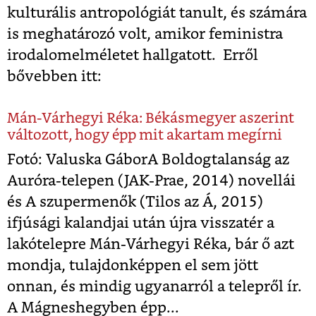
kulturális antropológiát tanult, és számára
is meghatározó volt, amikor feministra
irodalomelméletet hallgatott. Erről
bővebben itt:
Mán-Várhegyi Réka: Békásmegyer aszerint
változott, hogy épp mit akartam megírni
Fotó: Valuska GáborA Boldogtalanság az
Auróra-telepen (JAK-Prae, 2014) novellái
és A szupermenők (Tilos az Á, 2015)
ifjúsági kalandjai után újra visszatér a
lakótelepre Mán-Várhegyi Réka, bár ő azt
mondja, tulajdonképpen el sem jött
onnan, és mindig ugyanarról a telepről ír.
A Mágneshegyben épp...