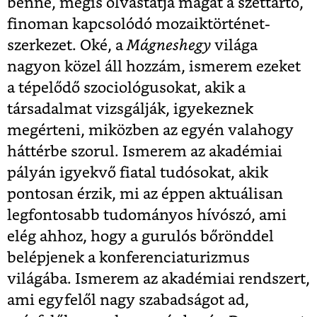
benne, mégis olvastatja magát a széttartó,
finoman kapcsolódó mozaiktörténet-
szerkezet. Oké, a
Mágneshegy
világa
nagyon közel áll hozzám, ismerem ezeket
a tépelődő szociológusokat, akik a
társadalmat vizsgálják, igyekeznek
megérteni, miközben az egyén valahogy
háttérbe szorul. Ismerem az akadémiai
pályán igyekvő fiatal tudósokat, akik
pontosan érzik, mi az éppen aktuálisan
legfontosabb tudományos hívószó, ami
elég ahhoz, hogy a gurulós bőrönddel
belépjenek a konferenciaturizmus
világába. Ismerem az akadémiai rendszert,
ami egyfelől nagy szabadságot ad,