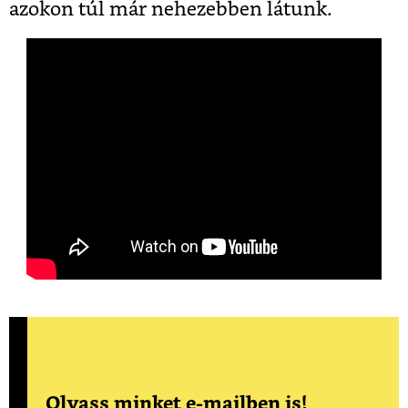
azokon túl már nehezebben látunk.
Olvass minket e-mailben is!