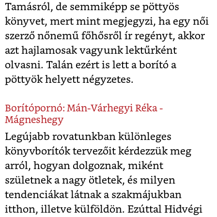
Tamásról, de semmiképp se pöttyös
könyvet, mert mint megjegyzi, ha egy női
szerző nőnemű főhősről ír regényt, akkor
azt hajlamosak vagyunk lektűrként
olvasni. Talán ezért is lett a borító a
pöttyök helyett négyzetes.
Borítópornó: Mán-Várhegyi Réka -
Mágneshegy
Legújabb rovatunkban különleges
könyvborítók tervezőit kérdezzük meg
arról, hogyan dolgoznak, miként
születnek a nagy ötletek, és milyen
tendenciákat látnak a szakmájukban
itthon, illetve külföldön. Ezúttal Hidvégi