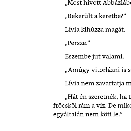
„Most hívott Abbáziáb
„Bekerült a keretbe?”
Lívia kihúzza magát.
„Persze.”
Eszembe jut valami.
„Amúgy vitorlázni is s
Lívia nem zavartatja m
„Hát én szeretnék, ha
fröcsköl rám a víz. De mi
egyáltalán nem köti le.”