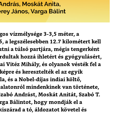
gos vízmélysége 3-3,5 méter, a
, a legszélesebben 12.7 kilométert kell
tni a túlsó partjára, mégis tengerként
rdultak hozzá ihletért és gyógyulásért,
i Vitéz Mihály, és olyanok vésték fel a
képre és keresztelték el az egyik
a, és a Nobel-díjas indiai költő,
alatonról mindenkinek van története,
zabó Andrást, Moskát Anitát, Szabó T.
rga Bálintot, hogy mondják el a
iszárad a tó, áldozatot követel és