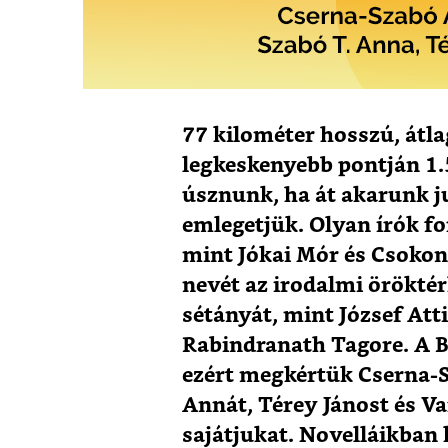
77 kilométer hosszú, átla
legkeskenyebb pontján 1.5
úsznunk, ha át akarunk ju
emlegetjük. Olyan írók fo
mint Jókai Mór és Csokona
nevét az irodalmi öröktér
sétányát, mint József Attil
Rabindranath Tagore. A B
ezért megkértük Cserna-S
Annát, Térey Jánost és Va
sajátjukat. Novelláikban k