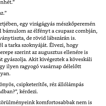
nhét.”
z.”
kertjében, egy virágágyás mészkőperemén
ól bámulom az élfényt a csupasz combján,
ánytiszta, de rövid lábszárán is.
l a tarka szoknyáját. Élvezi, hogy
erepe szerint az augusztus ellenére is
át gyászolja. Akit kivégeztek a köveskáli
egy ilyen ragyogó vasárnap délelőtt
lyan.
gönyös, csipketerítős, réz állólámpás
dban?”, kérdezi.
 a körülményeink komfortosabbak nem is