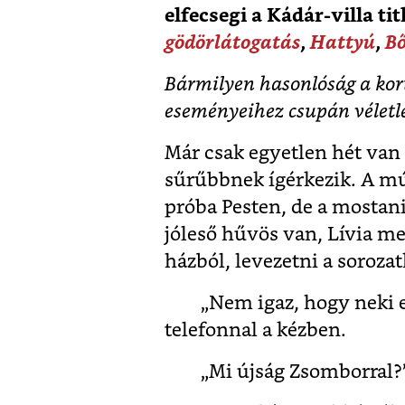
elfecsegi a Kádár-villa ti
gödörlátogatás
,
Hattyú
,
Bő
B
ármilyen hasonlóság a kor
eseményeihez csupán véletle
Már csak egyetlen hét van 
sűrűbbnek ígérkezik. A múl
próba Pesten, de a mostan
jóleső hűvös van, Lívia 
házból, levezetni a sorozat
„Nem igaz, hogy neki ez
telefonnal a kézben.
„Mi újság Zsomborral?