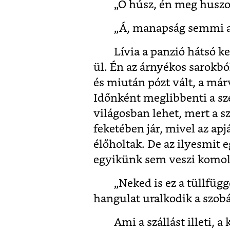
„Ő húsz, én meg huszo
„Á, manapság semmi a
Lívia a panzió hátsó 
ül. Én az árnyékos sarokb
és miután pózt vált, a márv
Időnként meglibbenti a szé
világosban lehet, mert a sz
feketében jár, mivel az apj
élőholtak. De az ilyesmit 
egyikünk sem veszi komo
„Neked is ez a tüllfüg
hangulat uralkodik a szobá
Ami a szállást illeti,