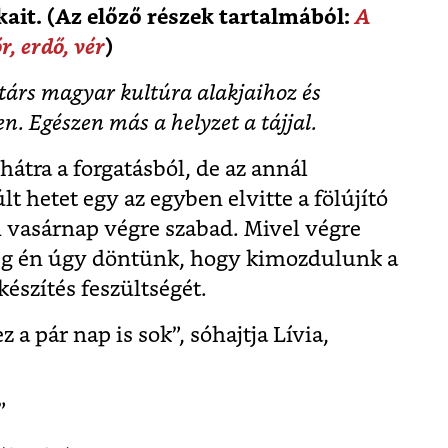
tkait. (Az előző részek tartalmából:
A
r, erdő, vér
)
társ magyar kultúra alakjaihoz és
n. Egészen más a helyzet a tájjal.
hátra a forgatásból, de az annál
t hetet egy az egyben elvitte a fölújító
i vasárnap végre szabad. Mivel végre
meg én úgy döntünk, hogy kimozdulunk a
készítés feszültségét.
 a pár nap is sok”, sóhajtja Lívia,
”