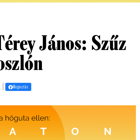
N
Térey János: Szűz
oszlón
. |
Megosztás