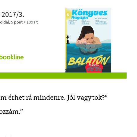
 2017/3.
ldal, 5 pont + 199 Ft
em érhet rá mindenre. Jól vagytok?”
hozzám.”