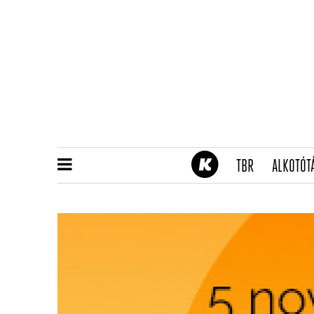
(CURRENT)
TBR
ALKOTÓT