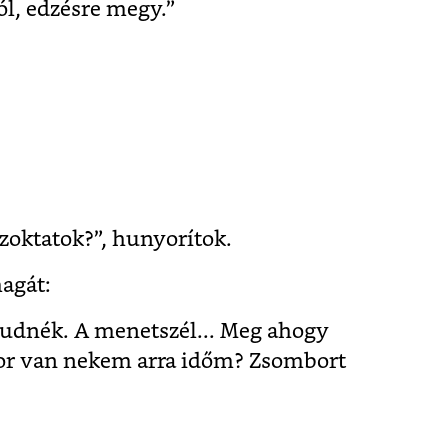
ól, edzésre megy.”
zoktatok?”, hunyorítok.
agát:
 tudnék. A menetszél... Meg ahogy
kor van nekem arra időm? Zsombort