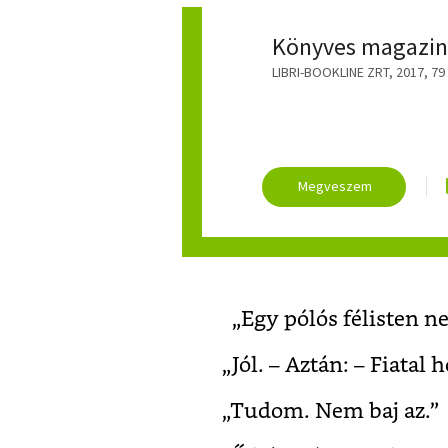
Könyves magazin
LIBRI-BOOKLINE ZRT, 2017, 79 o
„Egy pólós félisten n
„Jól. – Aztán: – Fiatal 
„Tudom. Nem baj az.”