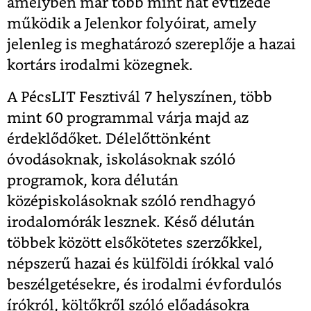
amelyben már több mint hat évtizede
működik a Jelenkor folyóirat, amely
jelenleg is meghatározó szereplője a hazai
kortárs irodalmi közegnek.
A PécsLIT Fesztivál 7 helyszínen, több
mint 60 programmal várja majd az
érdeklődőket. Délelőttönként
óvodásoknak, iskolásoknak szóló
programok, kora délután
középiskolásoknak szóló rendhagyó
irodalomórák lesznek. Késő délután
többek között elsőkötetes szerzőkkel,
népszerű hazai és külföldi írókkal való
beszélgetésekre, és irodalmi évfordulós
írókról, költőkről szóló előadásokra