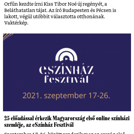
Orfűn kezdte írni Kiss Tibor Noé új regényét, a
Beláthatatlan tájat. Az író Budapesten és Pécsen is
lakott, végül utóbbit választotta otthonának.
Vaktérkép.
25 előadással érkezik Magyarország első online színházi
szemléje, az eSzínház Fesztivál