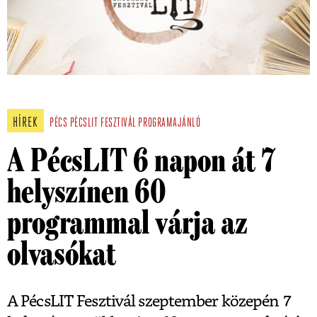
HÍREK
PÉCS
PÉCSLIT
FESZTIVÁL
PROGRAMAJÁNLÓ
A PécsLIT 6 napon át 7
helyszínen 60
programmal várja az
olvasókat
A PécsLIT Fesztivál szeptember közepén 7