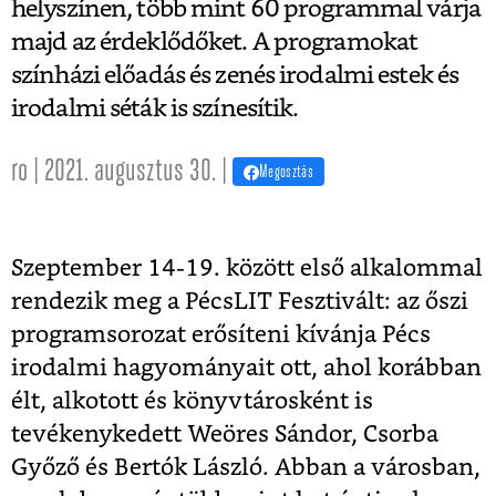
helyszínen, több mint 60 programmal várja
majd az érdeklődőket. A programokat
színházi előadás és zenés irodalmi estek és
irodalmi séták is színesítik.
ro | 2021. augusztus 30. |
Megosztás
Szeptember 14-19. között első alkalommal
rendezik meg a PécsLIT Fesztivált: az őszi
programsorozat erősíteni kívánja Pécs
irodalmi hagyományait ott, ahol korábban
élt, alkotott és könyvtárosként is
tevékenykedett Weöres Sándor, Csorba
Győző és Bertók László. Abban a városban,