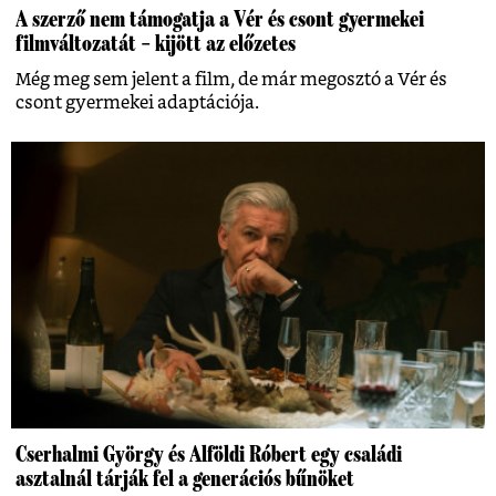
A szerző nem támogatja a Vér és csont gyermekei
filmváltozatát – kijött az előzetes
Még meg sem jelent a film, de már megosztó a Vér és
csont gyermekei adaptációja.
Cserhalmi György és Alföldi Róbert egy családi
asztalnál tárják fel a generációs bűnöket