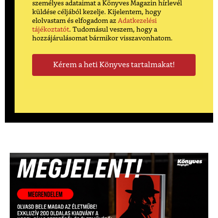
személyes adataimat a Könyves Magazin hírlevél
küldése céljából kezelje. Kijelentem, hogy
elolvastam és elfogadom az
Adatkezelési
tájékoztatót
. Tudomásul veszem, hogy a
hozzájárulásomat bármikor visszavonhatom.