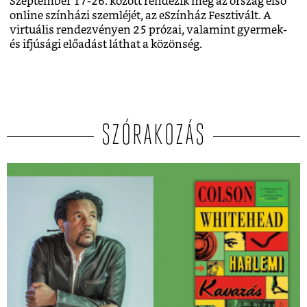
Szeptember 17-26. között rendezik meg az ország első
online színházi szemléjét, az eSzínház Fesztivált. A
virtuális rendezvényen 25 prózai, valamint gyermek-
és ifjúsági előadást láthat a közönség.
SZÓRAKOZÁS