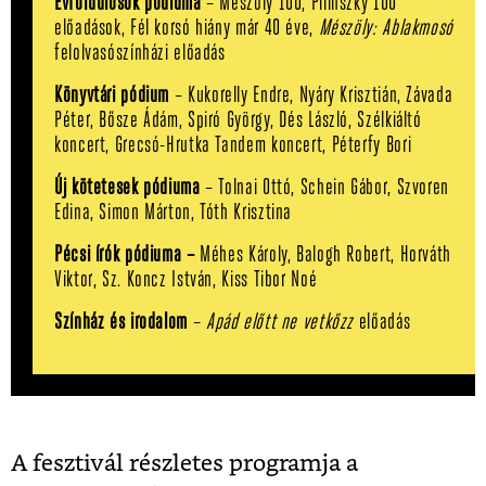
Évfordulósok pódiuma
– Mészöly 100, Pilinszky 100
előadások, Fél korsó hiány már 40 éve,
Mészöly: Ablakmosó
felolvasószínházi előadás
Könyvtári pódium
– Kukorelly Endre, Nyáry Krisztián, Závada
Péter, Bősze Ádám, Spiró György, Dés László, Szélkiáltó
koncert, Grecsó-Hrutka Tandem koncert, Péterfy Bori
Új kötetesek pódiuma
– Tolnai Ottó, Schein Gábor, Szvoren
Edina, Simon Márton, Tóth Krisztina
Pécsi írók pódiuma –
Méhes Károly, Balogh Robert, Horváth
Viktor, Sz. Koncz István, Kiss Tibor Noé
Színház és irodalom
–
Apád előtt ne vetkőzz
előadás
A fesztivál részletes programja a