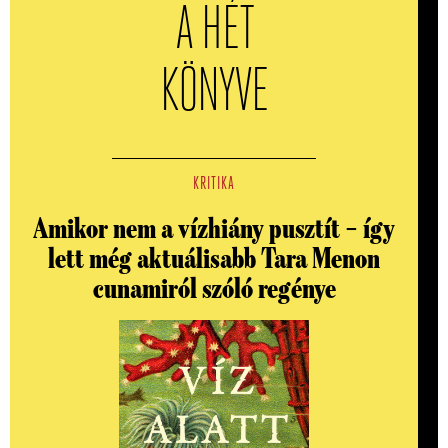
A HÉT
KÖNYVE
KRITIKA
Amikor nem a vízhiány pusztít – így
lett még aktuálisabb Tara Menon
cunamiról szóló regénye