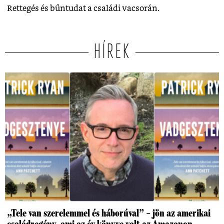
Rettegés és bűntudat a családi vacsorán.
HÍREK
„Tele van szerelemmel és háborúval” – jön az amerikai
családregény, ami az év könyve volt az Amazonon