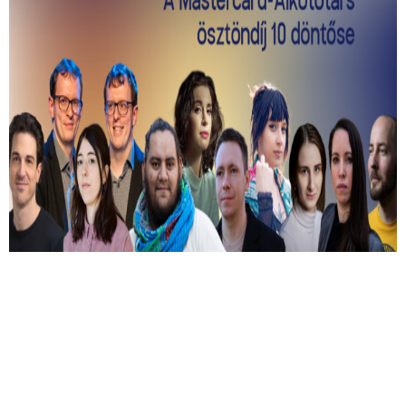
Kiválasztották a 2026-os Mastercard -
Alkotótárs ösztöndíj 10 döntősét!
Közülük kerül ki a két győztes.