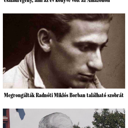
Megrongálták Radnóti Miklós Borban található szobrát