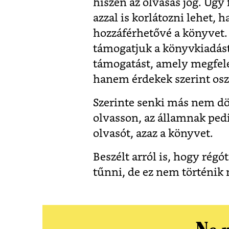
hiszen az olvasás jog. Úgy
azzal is korlátozni lehet,
hozzáférhetővé a könyvet.
támogatjuk a könyvkiadás
támogatást, amely megfele
hanem érdekek szerint osz
Szerinte senki más nem dön
olvasson, az államnak pedi
olvasót, azaz a könyvet.
Beszélt arról is, hogy régó
tűnni, de ez nem történik