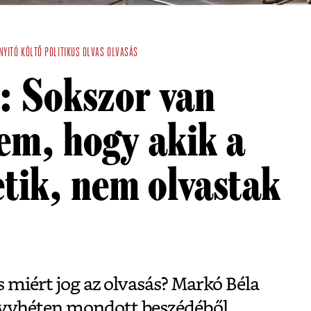
NYITÓ
KÖLTŐ
POLITIKUS
OLVAS
OLVASÁS
: Sokszor van
em, hogy akik a
etik, nem olvastak
s miért jog az olvasás? Markó Béla
yvhéten mondott beszédéből