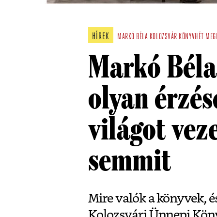
HÍREK
MARKÓ BÉLA
KOLOZSVÁR
KÖNYVHÉT
MEG
Markó Béla
olyan érzés
világot vez
semmit
Mire valók a könyvek, é
Kolozsvári Ünnepi Kön