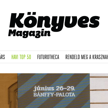
(CURRENT)
(CURRENT)
(CURRENT)
ÁRS
HAVI TOP 50
FUTUROTHECA
RENDELD MEG A KRASZNA