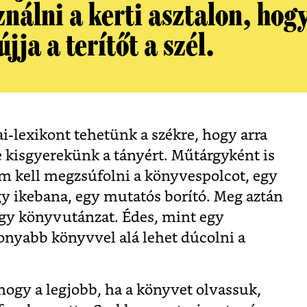
nálni a kerti asztalon, hogy
újja a terítőt a szél.
i-lexikont tehetünk a székre, hogy arra
e kisgyerekünk a tányért. Műtárgyként is
em kell megzsúfolni a könyvespolcot, egy
gy ikebana, egy mutatós borító. Meg aztán
egy könyvutánzat. Édes, mint egy
onyabb könyvvel alá lehet dúcolni a
 hogy a legjobb, ha a könyvet olvassuk,