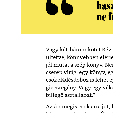
hasz
ne f
Vagy két-három kötet Réva
ültetve, könnyebben elérj
jól mutat a szép könyv. N
cserép virág, egy könyv, e
csokoládésdoboz is lehet 
giccsregény. Vagy egy vék
billegő asztallábat.”
Aztán mégis csak arra jut,