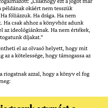
 fogalmazott: „Csakhogy ezt a jogot már
 ha példának okáért nem tesszük
 Ha fóliázzuk. Ha drága. Ha nem
t. Ha csak ahhoz a könyvhöz adunk
l az ideológiánknak. Ha nem értékek,
togatunk díjakat.”
theti el az olvasó helyett, hogy mit
g az a kötelessége, hogy támogassa az
ta riogatnak azzal, hogy a könyv el fog
 meg: