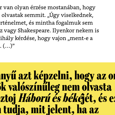
or van olyan érzése mostanában, hogy
m olvastak semmit. „Úgy viselkednek,
rténelmet, és mintha fogalmuk sem
 vagy Shakespeare. Ilyenkor nekem is
hály kérdése, hogy vajon „ment-e a
. (…)”
nyű azt képzelni, hogy az o
ök valószínűleg nem olvasta
sztoj
Háború és béké
jét, és 
tudja, mit jelent, ha az