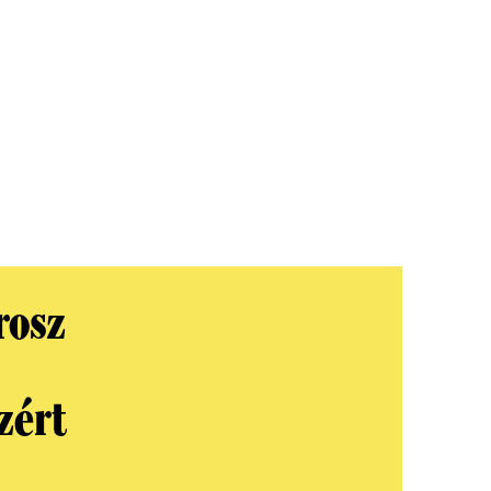
rosz
ezért