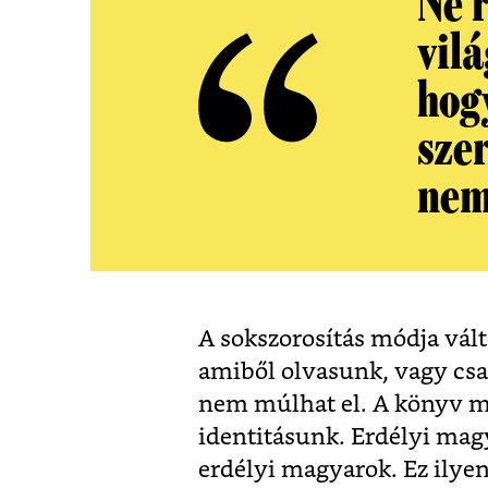
Ne 
vilá
hog
sze
nem
A sokszorosítás módja vált
amiből olvasunk, vagy csa
nem múlhat el. A könyv m
identitásunk. Erdélyi mag
erdélyi magyarok. Ez ilyen