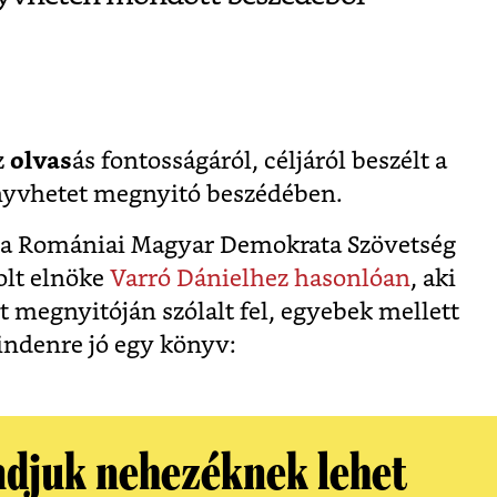
z
olvas
ás fontosságáról, céljáról beszélt a
nyvhetet megnyitó beszédében.
és a Romániai Magyar Demokrata Szövetség
olt elnöke
Varró Dánielhez hasonlóan
, aki
 megnyitóján szólalt fel, egyebek mellett
indenre jó egy könyv:
djuk nehezéknek lehet