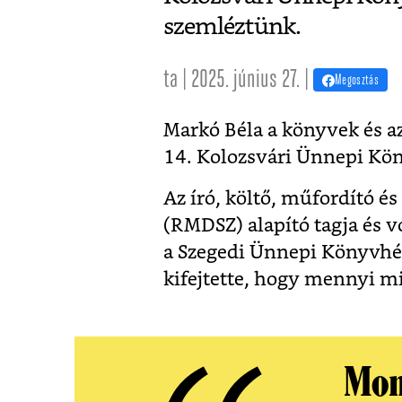
szemléztünk.
ta | 2025. június 27. |
Megosztás
Markó Béla a könyvek és a
14. Kolozsvári Ünnepi Kö
Az író, költő, műfordító 
(RMDSZ) alapító tagja és v
a Szegedi Ünnepi Könyvhét
kifejtette, hogy mennyi m
Mon