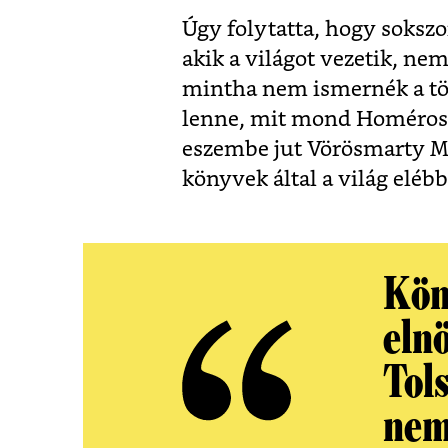
Úgy folytatta, hogy soksz
akik a világot vezetik, ne
mintha nem ismernék a tö
lenne, mit mond Homérosz
eszembe jut Vörösmarty Mi
könyvek által a világ elébb
Kön
eln
Tol
nem 