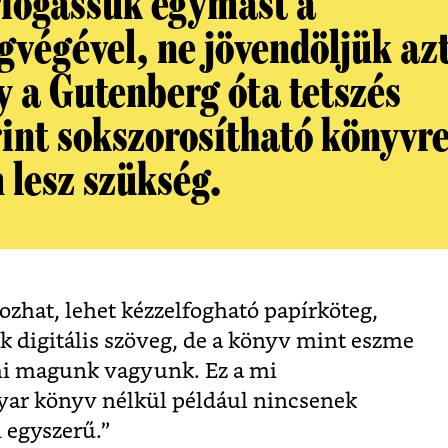
riogassuk egymást a
gvégével, ne jövendöljük az
y a Gutenberg óta tetszés
rint sokszorosítható könyvr
 lesz szükség.
ozhat, lehet kézzelfogható papírköteg,
k digitális szöveg, de a könyv mint eszme
i magunk vagyunk. Ez a mi
yar könyv nélkül például nincsenek
 egyszerű.”