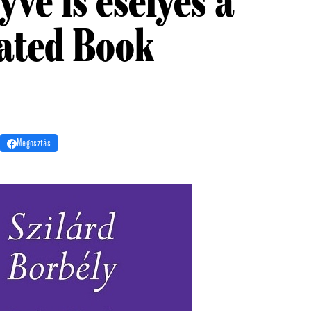
yve is esélyes a
lated Book
Megosztás