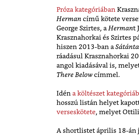
Próza kategóriában
Kraszna
Herman
című kötete verse
George Szirtes, a
Herman
t 
Krasznahorkai és Szirtes 
hiszen 2013-ban a
Sátánt
ráadásul Krasznahorkai 2
angol kiadásával is, melyet
There Below
címmel.
Idén
a költészet kategóriá
hosszú listán helyet kapot
verseskötete
, melyet Ottil
A shortlistet április 18-án 