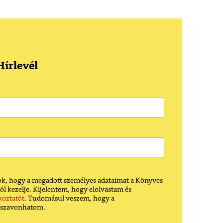
írlevél
k, hogy a megadott személyes adataimat a Könyves
ól kezelje. Kijelentem, hogy elolvastam és
koztatót
. Tudomásul veszem, hogy a
sszavonhatom.