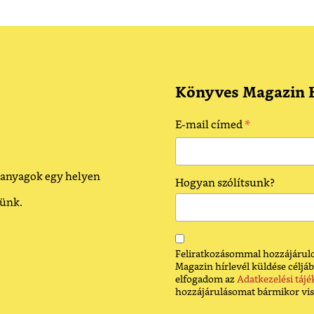
Könyves Magazin H
*
E-mail címed
 anyagok egy helyen
Hogyan szólítsunk?
dünk.
Feliratkozásommal hozzájárulo
Magazin hírlevél küldése céljáb
elfogadom az
Adatkezelési tájé
hozzájárulásomat bármikor vi