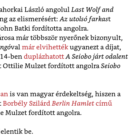
horkai László angolul
Last Wolf and
ng az elismerésért:
Az utolsó farkas
t
John Batki fordította angolra.
párosa már többször nyerőnek bizonyult,
angó
val
már elvihették
ugyanezt a díjat,
014-ben
duplázhatott
A Seiobo járt odalent
 Ottilie Mulzet fordított angolra
Seiobo
ban
is van magyar érdekeltség, hiszen a
t
Borbély Szilárd
Berlin Hamlet
című
ie Mulzet fordított angolra.
jelentik be.