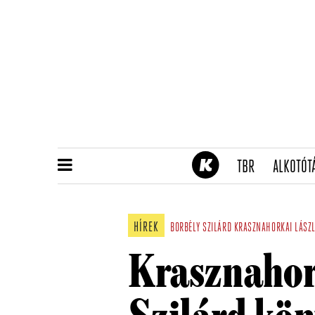
(CURRENT)
TBR
ALKOTÓT
HÍREK
BORBÉLY SZILÁRD
KRASZNAHORKAI LÁSZ
Krasznahor