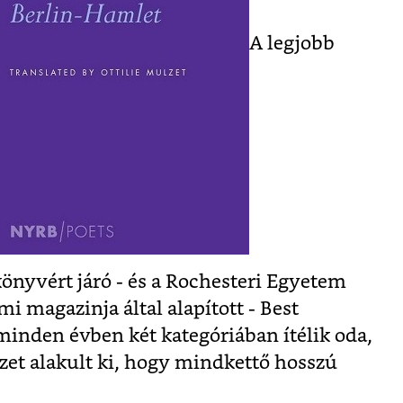
A legjobb
könyvért járó - és a Rochesteri Egyetem
i magazinja által alapított - Best
inden évben két kategóriában ítélik oda,
yzet alakult ki, hogy mindkettő hosszú