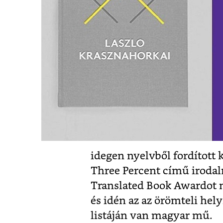
idegen nyelvből fordított 
Three Percent című irodalm
Translated Book Awardot m
és idén az az örömteli hel
listáján van magyar mű.