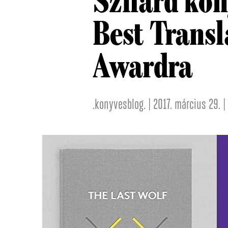
Szilárd kön
Best Trans
Awardra
.konyvesblog. | 2017. március 29. |