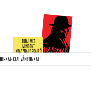
TUDJ MEG
MINDENT
KRASZNAHORKAIRÓL!
(CURRENT)
HORKAI-KIADVÁNYUNKAT!