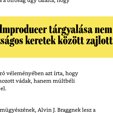
 a bíróság úgy találta, hogy
ilmproducer tárgyalása nem
ságos keretek között zajlott
ró véleményében azt írta, hogy
hozott vádak, hanem múltbéli
el.
ügyészének, Alvin J. Braggnek lesz a