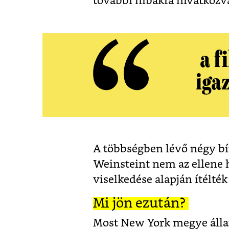
további hibákra hivatkozva
a f
igaz
A többségben lévő négy bí
Weinsteint nem az ellene 
viselkedése alapján ítélték 
Mi jön ezután?
Most New York megye állam