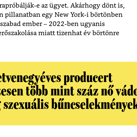
jrapróbálják-e az ügyet. Akárhogy dönt is,
en pillanatban egy New York-i börtönben
m szabad ember – 2022-ben ugyanis
rőszakolása miatt tizenhat év börtönre
etvenegyéves producert
zesen több mint száz nő vád
 szexuális bűncselekmények