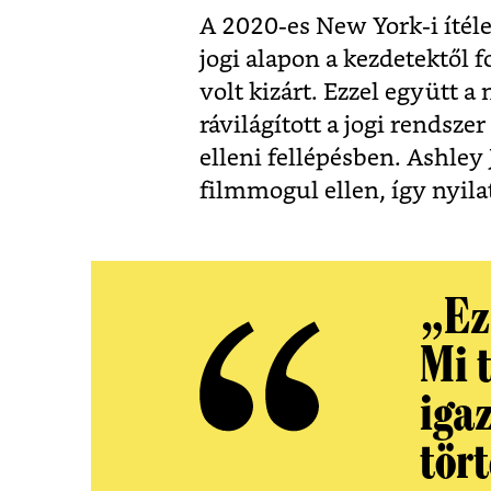
A 2020-es New York-i ítéle
jogi alapon a kezdetektől 
volt kizárt. Ezzel együtt a
rávilágított a jogi rendsze
elleni fellépésben. Ashley J
filmmogul ellen, így nyilat
„Ez
Mi t
iga
tört