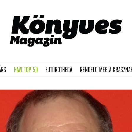
(CURRENT)
(CURRENT)
(CURRENT)
ÁRS
HAVI TOP 50
FUTUROTHECA
RENDELD MEG A KRASZNA