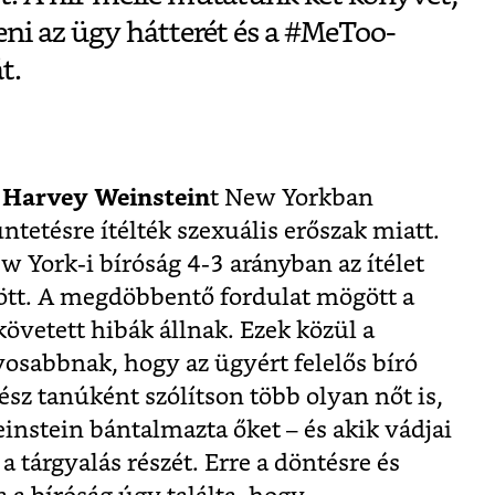
ni az ügy hátterét és a #MeToo-
t.
y
Harvey Weinstein
t New Yorkban
etésre ítélték szexuális erőszak miatt.
 York-i bíróság 4-3 arányban az ítélet
ött. A megdöbbentő fordulat mögött a
követett hibák állnak. Ezek közül a
lyosabbnak, hogy az ügyért felelős bíró
sz tanúként szólítson több olyan nőt is,
einstein bántalmazta őket – és akik vádjai
tárgyalás részét. Erre a döntésre és