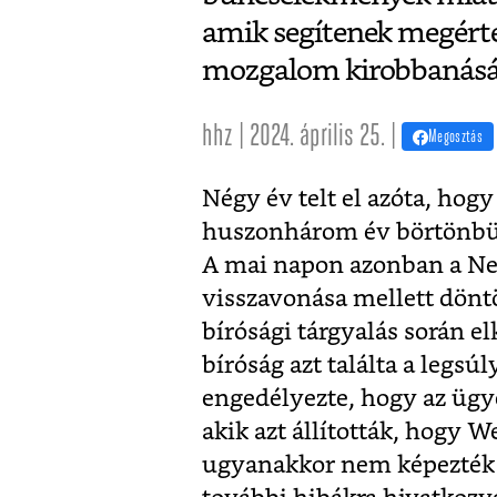
amik segítenek megérte
mozgalom kirobbanásá
hhz | 2024. április 25. |
Megosztás
Négy év telt el azóta, hog
huszonhárom év börtönbünt
A mai napon azonban a New
visszavonása mellett dönt
bírósági tárgyalás során el
bíróság azt találta a legsú
engedélyezte, hogy az ügyé
akik azt állították, hogy W
ugyanakkor nem képezték a 