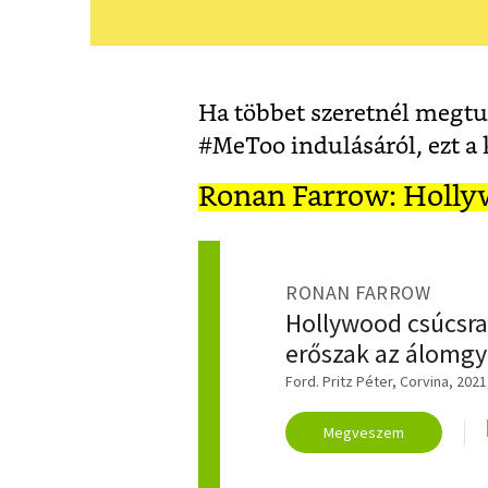
Ha többet szeretnél megtu
#MeToo indulásáról, ezt a 
Ronan Farrow: Holly
RONAN FARROW
Hollywood csúcsra
erőszak az álomg
Ford. Pritz Péter, Corvina, 2021
Megveszem