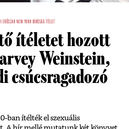
I ERŐSZAK
NEW YORK
BÍRÓSÁG
ÍTÉLET
 ítéletet hozott
arvey Weinstein,
di csúcsragadozó
ban ítélték el szexuális
. A hír mellé mutatunk két könyvet,