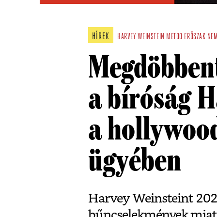
HÍREK
HARVEY WEINSTEIN
METOO
ERŐSZAK
NEM
Megdöbbentő
a bíróság H
a hollywoo
ügyében
Harvey Weinsteint 2020-
bűncselekmények miatt