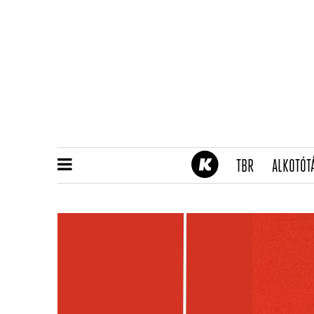
(CURRENT)
TBR
ALKOTÓT