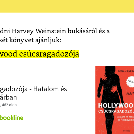
dni Harvey Weinstein bukásáról és a
két könyvet ajánljuk:
wood csúcsragadozója
gadozója - Hatalom és
yárban
, 462 oldal