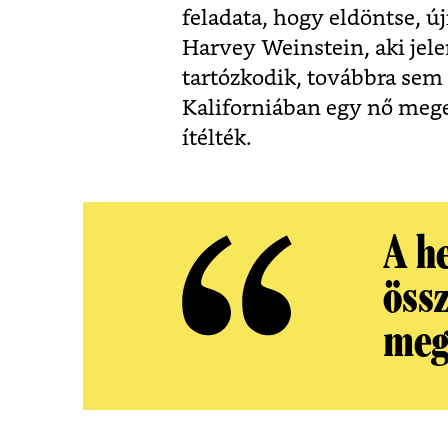
feladata, hogy eldöntse, ú
Harvey Weinstein, aki jel
tartózkodik, továbbra se
Kaliforniában egy nő mege
ítélték.
A h
öss
meg