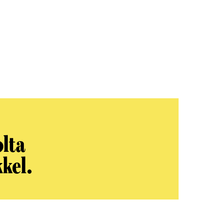
olta
kel.