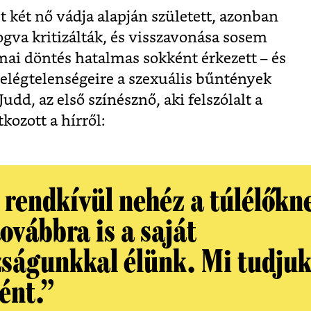
t két nő vádja alapján született, azonban
fogva kritizálták, és visszavonása sosem
 mai döntés hatalmas sokként érkezett – és
r elégtelenségeire a szexuális bűntények
udd, az első színésznő, aki felszólalt a
kozott a hírről:
 rendkívül nehéz a túlélők
ovábbra is a saját
zságunkkal élünk. Mi tudjuk
ént.”