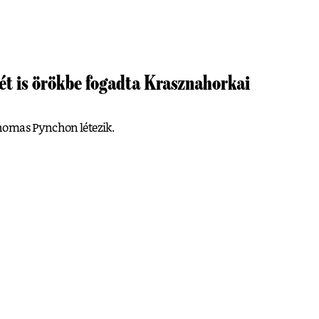
t is örökbe fogadta Krasznahorkai
homas Pynchon létezik.