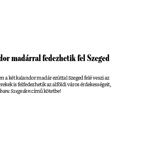
dor madárral fedezhetik fel Szeged
 két kalandor madár ezúttal Szeged felé veszi az
rekek is felfedezhetik az alföldi város érdekességeit,
ubanc Szegeden
című kötetbe!