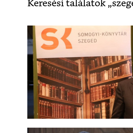
Keresési találatok „
szeg