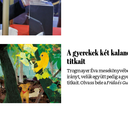
A gyerekek két kalan
titkait
Trogmayer Éva mesekönyvében a
irányt, velük együtt pedig a gye
titkait. Olvass bele a
Frida és G