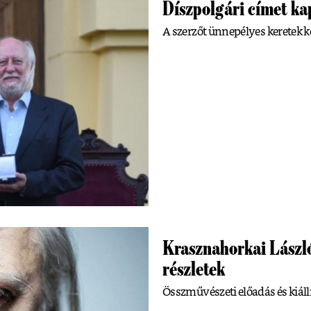
Díszpolgári címet k
A szerzőt ünnepélyes keretek k
Krasznahorkai László 
részletek
Összművészeti előadás és kiállít