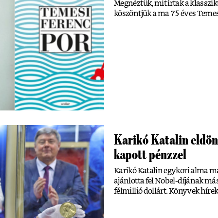
Megnéztük, mit írtak a klassziku
köszöntjük a ma 75 éves Temes
Karikó Katalin eldön
kapott pénzzel
Karikó Katalin egykori alma 
ajánlotta fel Nobel-díjának más
félmillió dollárt. Könyvek hírek