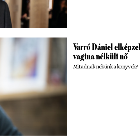
Varró Dániel elképzel
vagina nélküli nő
Mit adnak nekünk a könyvek?