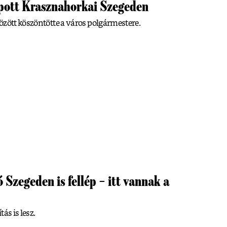
apott Krasznahorkai Szegeden
özött köszöntötte a város polgármestere.
Szegeden is fellép – itt vannak a
ás is lesz.