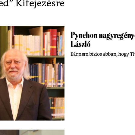
ed
” Kifejezésre
Pynchon nagyregényé
László
Bár nem biztos abban, hogy T