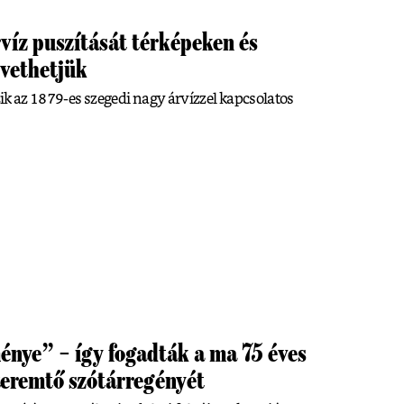
rvíz puszítását térképeken és
övethetjük
szik az 1879-es szegedi nagy árvízzel kapcsolatos
énye” – így fogadták a ma 75 éves
teremtő szótárregényét