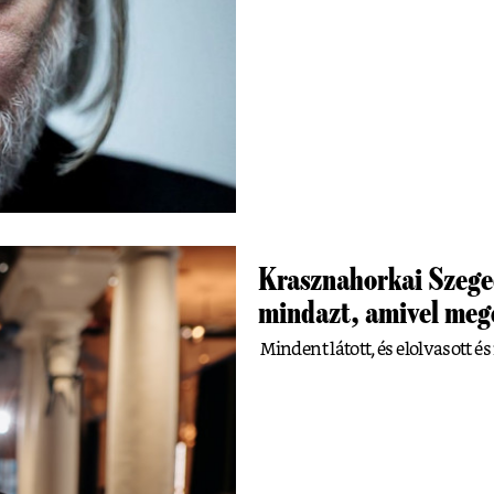
Krasznahorkai Szeged
mindazt, amivel mege
Mindent látott, és elolvasott és