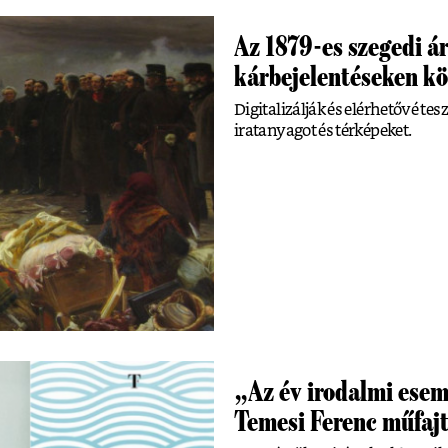
Az 1879-es szegedi á
kárbejelentéseken k
Digitalizálják és elérhetővé te
iratanyagot és térképeket.
„Az év irodalmi esem
Temesi Ferenc műfaj