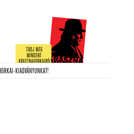
TUDJ MEG
MINDENT
KRASZNAHORKAIRÓL!
(CURRENT)
HORKAI-KIADVÁNYUNKAT!