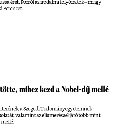
ssá érett Porról az irodalmi folyóiratok – mi így
i Ferencet.
tötte, mihez kezd a Nobel-díj mellé
materének, a Szegedi Tudományegyetemnek
olatát, valamint az elismeréssel járó több mint
 mellé.