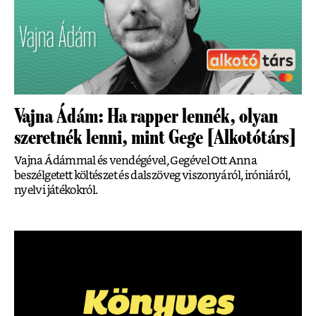
Vajna Ádám: Ha rapper lennék, olyan
szeretnék lenni, mint Gege [Alkotótárs]
Vajna Ádámmal és vendégével, Gegével Ott Anna
beszélgetett költészet és dalszöveg viszonyáról, iróniáról,
nyelvi játékokról.