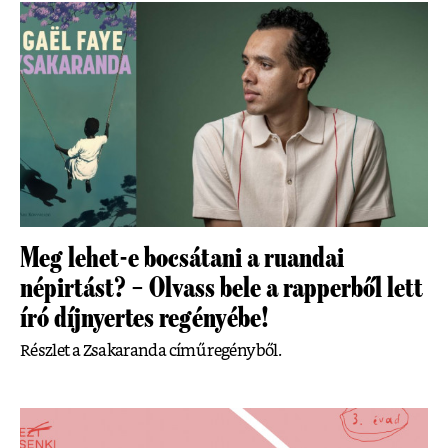
Meg lehet-e bocsátani a ruandai
népirtást? – Olvass bele a rapperből lett
író díjnyertes regényébe!
Részlet a Zsakaranda című regényből.