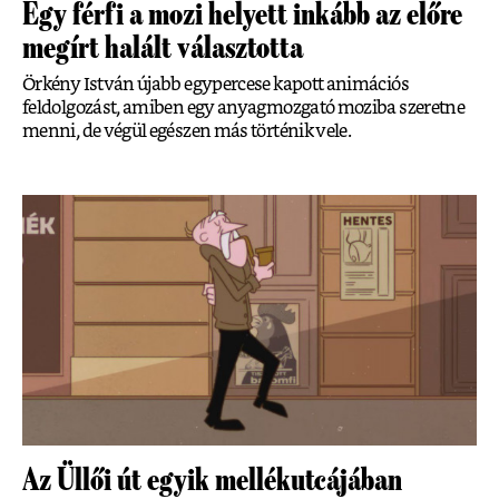
Egy férfi a mozi helyett inkább az előre
megírt halált választotta
Örkény István újabb egypercese kapott animációs
feldolgozást, amiben egy anyagmozgató moziba szeretne
menni, de végül egészen más történik vele.
Az Üllői út egyik mellékutcájában