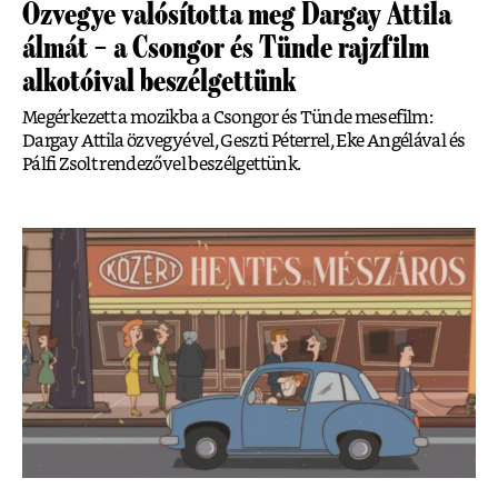
Özvegye valósította meg Dargay Attila
álmát – a Csongor és Tünde rajzfilm
alkotóival beszélgettünk
Megérkezett a mozikba a Csongor és Tünde mesefilm:
Dargay Attila özvegyével, Geszti Péterrel, Eke Angélával és
Pálfi Zsolt rendezővel beszélgettünk.