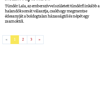
Tündér Lala, az emberszívvel született tündérfi inkább a
halandók sorsát választja, csakhogy megmentse
édesanyját a boldogtalan házasságtól és népét egy
zsarnoktól.
«
1
2
3
»