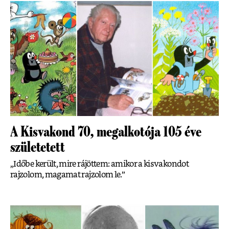
A Kisvakond 70, megalkotója 105 éve
születetett
„Időbe került, mire rájöttem: amikor a kisvakondot
rajzolom, magamat rajzolom le.”