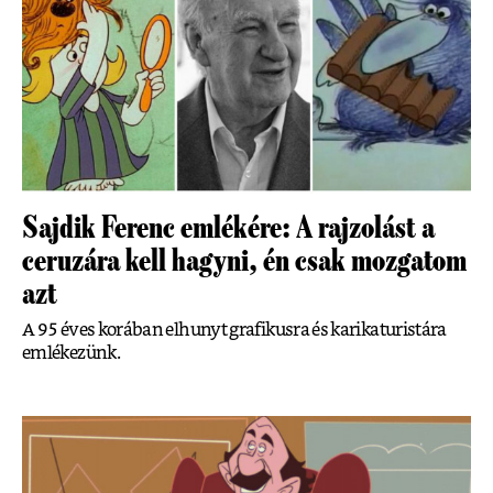
Sajdik Ferenc emlékére: A rajzolást a
ceruzára kell hagyni, én csak mozgatom
azt
A 95 éves korában elhunyt grafikusra és karikaturistára
emlékezünk.