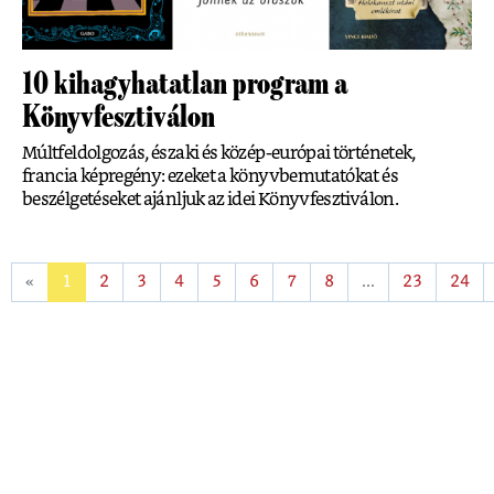
10 kihagyhatatlan program a
Könyvfesztiválon
Múltfeldolgozás, északi és közép-európai történetek,
francia képregény: ezeket a könyvbemutatókat és
beszélgetéseket ajánljuk az idei Könyvfesztiválon.
«
1
2
3
4
5
6
7
8
...
23
24