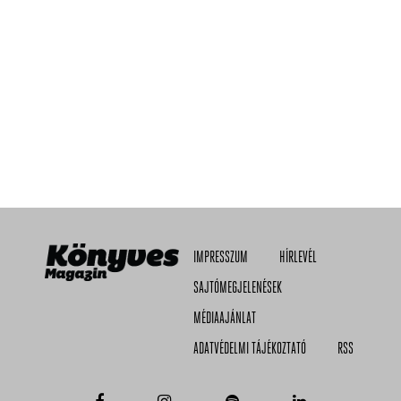
IMPRESSZUM
HÍRLEVÉL
SAJTÓMEGJELENÉSEK
MÉDIAAJÁNLAT
ADATVÉDELMI TÁJÉKOZTATÓ
RSS