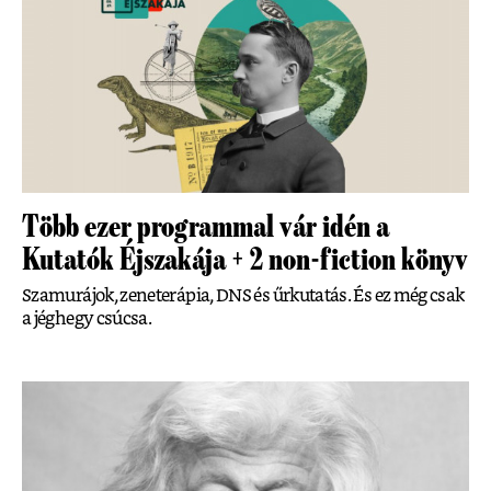
Több ezer programmal vár idén a
Kutatók Éjszakája + 2 non-fiction könyv
Szamurájok, zeneterápia, DNS és űrkutatás. És ez még csak
a jéghegy csúcsa.