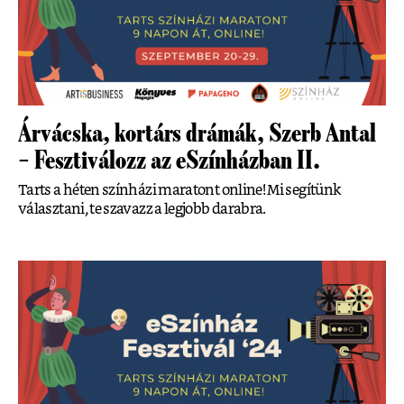
Árvácska, kortárs drámák, Szerb Antal
– Fesztiválozz az eSzínházban II.
Tarts a héten színházi maratont online! Mi segítünk
választani, te szavazz a legjobb darabra.