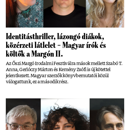
Identitásthriller, lázongó diákok,
közérzeti látlelet – Magyar írók és
költők a Margón II.
Az Őszi Margó Irodalmi Fesztiválra mások mellett Szabó T.
Anna, Gerlóczy Márton és Kemény Zsófi is új kötettel
jelentkezett. Magyar szerzők könyvbemutatói közül
válogattunk, ez a második rész.