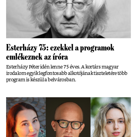
Esterházy 75: ezekkel a programok
emlékeznek az íróra
Esterházy Péter idén lenne 75 éves. A kortárs magyar
irodalom egyik legfontosabb alkotójának tiszteletére több
program is készül a belvárosban.