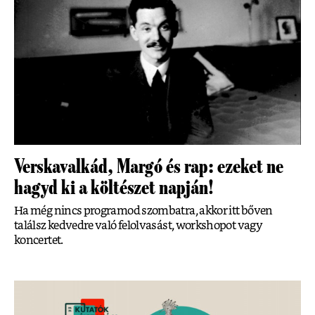
Verskavalkád, Margó és rap: ezeket ne
hagyd ki a költészet napján!
Ha még nincs programod szombatra, akkor itt bőven
találsz kedvedre való felolvasást, workshopot vagy
koncertet.