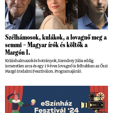
Szélhámosok, kulákok, a lovagnő meg a
semmi – Magyar írók és költők a
Margón I.
Krízishalmazok és botrányok, Szendrey Júlia eddig
ismeretlen arca és egy 19 éves lovagnő is felbukkan az Őszi
Margó Irodalmi Fesztiválon. Programajánló.