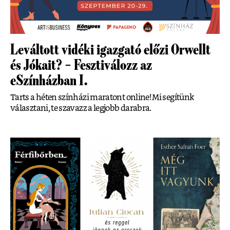
Leváltott vidéki igazgató előzi Orwellt
és Jókait? – Fesztiválozz az
eSzínházban I.
Tarts a héten színházi maratont online! Mi segítünk
választani, te szavazz a legjobb darabra.