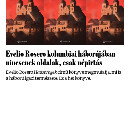
Evelio Rosero kolumbiai háborújában
nincsenek oldalak, csak népirtás
Evelio Rosero
Hadseregek
című könyve megmutatja, mi is
a háború igazi természete. Ez a hét könyve.