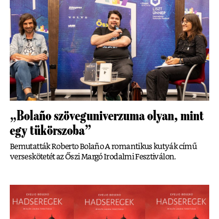
„Bolaño szöveguniverzuma olyan, mint
egy tükörszoba”
Bemutatták Roberto Bolaño A romantikus kutyák című
verseskötetét az Őszi Margó Irodalmi Fesztiválon.