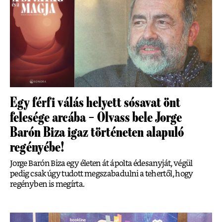
Egy férfi válás helyett sósavat önt
felesége arcába – Olvass bele Jorge
Barón Biza igaz történeten alapuló
regényébe!
Jorge Barón Biza egy életen át ápolta édesanyját, végül
pedig csak úgy tudott megszabadulni a tehertől, hogy
regényben is megírta.