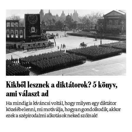
Kikből lesznek a diktátorok? 5 könyv,
ami választ ad
Ha mindig is kíváncsi voltál, hogy milyen egy diktátor
közelébe lenni, mi motiválja, hogyan gondolkodik, akkor
ezek a szépirodalmi alkotások neked szólnak!