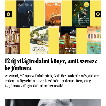
12 új világirodalmi könyv, amit szerezz
be júniusra
Atwood, Márquez, Palahniuk, Bolaño: csak pár név, akikre
érdemes figyelni a következő hónapokban. Rengeteg
izgalmas világirodalmi mű érkezik!