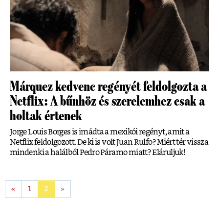
Márquez kedvenc regényét feldolgozta a
Netflix: A bűnhöz és szerelemhez csak a
holtak értenek
Jorge Louis Borges is imádta a mexikói regényt, amit a
Netflix feldolgozott. De ki is volt Juan Rulfo? Miért tér vissza
mindenki a halálból Pedro Páramo miatt? Eláruljuk!
«
1
2
»