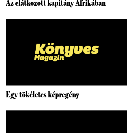
Az elátkozott kapitány Afrikában
Egy tökéletes képregény